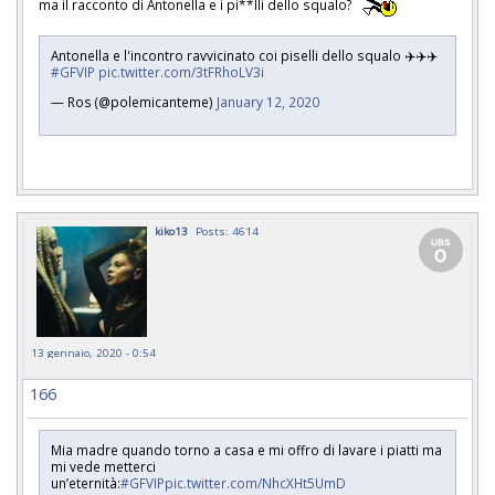
ma il racconto di Antonella e i pi**lli dello squalo?
Antonella e l'incontro ravvicinato coi piselli dello squalo ✈️✈️✈️
#GFVIP
pic.twitter.com/3tFRhoLV3i
— Ros (@polemicanteme)
January 12, 2020
kiko13
Posts: 4614
13 gennaio, 2020 - 0:54
166
Mia madre quando torno a casa e mi offro di lavare i piatti ma
mi vede metterci
un’eternità:
#GFVIP
pic.twitter.com/NhcXHt5UmD