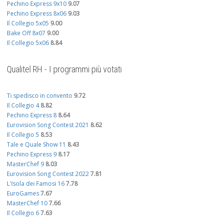
Pechino Express 9x10
9.07
Pechino Express 8x06
9.03
Il Collegio 5x05
9.00
Bake Off 8x07
9.00
Il Collegio 5x06
8.84
Qualitel RH - I programmi più votati
Ti spedisco in convento
9.72
Il Collegio 4
8.82
Pechino Express 8
8.64
Eurovision Song Contest 2021
8.62
Il Collegio 5
8.53
Tale e Quale Show 11
8.43
Pechino Express 9
8.17
MasterChef 9
8.03
Eurovision Song Contest 2022
7.81
L'Isola dei Famosi 16
7.78
EuroGames
7.67
MasterChef 10
7.66
Il Collegio 6
7.63