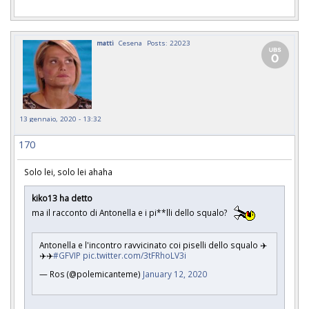
matti
Cesena
Posts: 22023
13 gennaio, 2020 - 13:32
170
Solo lei, solo lei ahaha
kiko13 ha detto
ma il racconto di Antonella e i pi**lli dello squalo?
Antonella e l'incontro ravvicinato coi piselli dello squalo ✈️
✈️✈️
#GFVIP
pic.twitter.com/3tFRhoLV3i
— Ros (@polemicanteme)
January 12, 2020