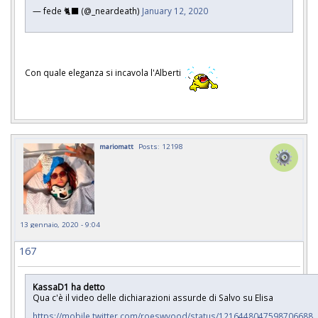
— fede 🐈‍⬛ (@_neardeath)
January 12, 2020
Con quale eleganza si incavola l'Alberti
mariomatt
Posts: 12198
13 gennaio, 2020 - 9:04
167
KassaD1 ha detto
Qua c'è il video delle dichiarazioni assurde di Salvo su Elisa
https://mobile.twitter.com/roeswvood/status/1216448047598706688