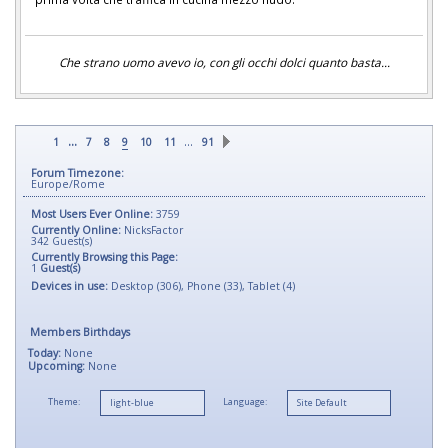
Che strano uomo avevo io, con gli occhi dolci quanto basta...
...
…
1
7
8
9
10
11
91
Forum Timezone:
Europe/Rome
Most Users Ever Online:
3759
Currently Online:
NicksFactor
342
Guest(s)
Currently Browsing this Page:
1
Guest(s)
Devices in use:
Desktop (306), Phone (33), Tablet (4)
Members Birthdays
Today:
None
Upcoming:
None
Theme:
Language: