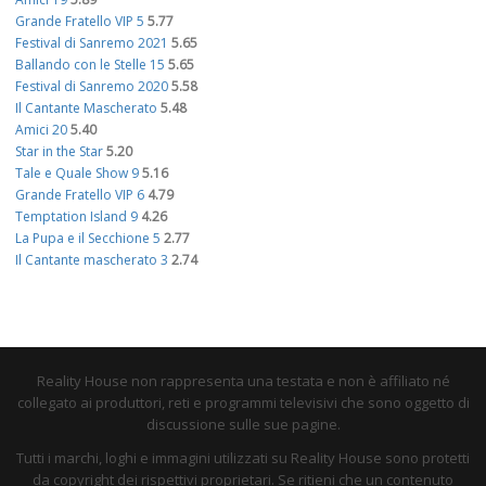
Grande Fratello VIP 5
5.77
Festival di Sanremo 2021
5.65
Ballando con le Stelle 15
5.65
Festival di Sanremo 2020
5.58
Il Cantante Mascherato
5.48
Amici 20
5.40
Star in the Star
5.20
Tale e Quale Show 9
5.16
Grande Fratello VIP 6
4.79
Temptation Island 9
4.26
La Pupa e il Secchione 5
2.77
Il Cantante mascherato 3
2.74
Reality House non rappresenta una testata e non è affiliato né
collegato ai produttori, reti e programmi televisivi che sono oggetto di
discussione sulle sue pagine.
Tutti i marchi, loghi e immagini utilizzati su Reality House sono protetti
da copyright dei rispettivi proprietari. Se ritieni che un contenuto