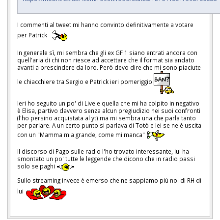
I commenti al tweet mi hanno convinto definitivamente a votare
per Patrick
In generale sì, mi sembra che gli ex GF 1 siano entrati ancora con
quell'aria di chi non riesce ad accettare che il format sia andato
avanti a prescindere da loro. Però devo dire che mi sono piaciute
le chiacchiere tra Sergio e Patrick ieri pomeriggio
Ieri ho seguito un po' di Live e quella che mi ha colpito in negativo
è Elisa, partivo davvero senza alcun pregiudizio nei suoi confronti
(l'ho persino acquistata al yt) ma mi sembra una che parla tanto
per parlare. A un certo punto si parlava di Totò e lei se ne è uscita
con un "Mamma mia grande, come mi manca"
Il discorso di Pago sulle radio l'ho trovato interessante, lui ha
smontato un po' tutte le leggende che dicono che in radio passi
solo se paghi
Sullo streaming invece è emerso che ne sappiamo più noi di RH di
lui