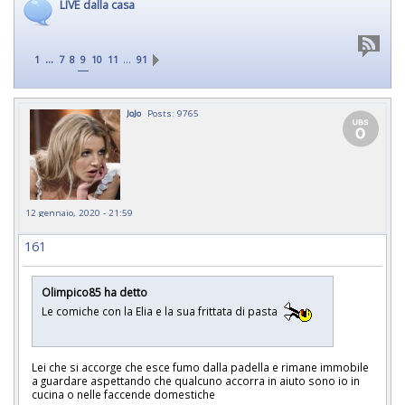
LIVE dalla casa
...
…
1
7
8
9
10
11
91
JoJo
Posts: 9765
12 gennaio, 2020 - 21:59
161
Olimpico85 ha detto
Le comiche con la Elia e la sua frittata di pasta
Lei che si accorge che esce fumo dalla padella e rimane immobile
a guardare aspettando che qualcuno accorra in aiuto sono io in
cucina o nelle faccende domestiche