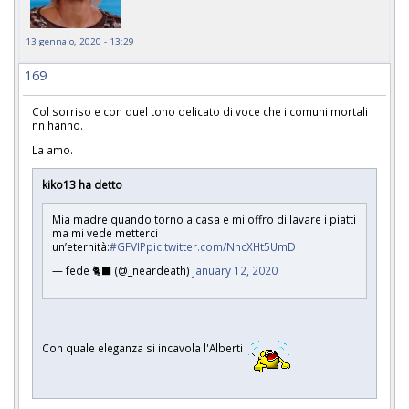
13 gennaio, 2020 - 13:29
169
Col sorriso e con quel tono delicato di voce che i comuni mortali
nn hanno.
La amo.
kiko13 ha detto
Mia madre quando torno a casa e mi offro di lavare i piatti
ma mi vede metterci
un’eternità:
#GFVIP
pic.twitter.com/NhcXHt5UmD
— fede 🐈‍⬛ (@_neardeath)
January 12, 2020
Con quale eleganza si incavola l'Alberti