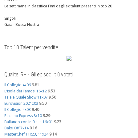
Le settimane in classifica Fimi degli ex talent presenti in top 20
Singoli
Gaia - Bossa Nostra
Top 10 Talent per vendite
Qualitel RH - Gli episodi più votati
Il Collegio 4x06
9.81
L'Isola dei Famosi 16x12
9.53
Tale e Quale Show 11x07
9.50
Eurovision 2021x03
9.50
Il Collegio 4x03
9.40
Pechino Express 8x10
9.29
Ballando con le Stelle 16x01
9.23
Bake Off 7x14
9.16
MasterChef 11x23, 11x24
9.14