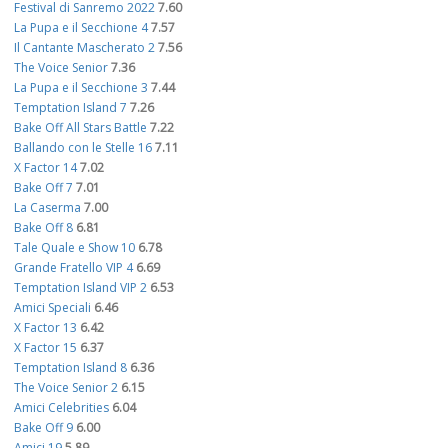
Festival di Sanremo 2022
7.60
La Pupa e il Secchione 4
7.57
Il Cantante Mascherato 2
7.56
The Voice Senior
7.36
La Pupa e il Secchione 3
7.44
Temptation Island 7
7.26
Bake Off All Stars Battle
7.22
Ballando con le Stelle 16
7.11
X Factor 14
7.02
Bake Off 7
7.01
La Caserma
7.00
Bake Off 8
6.81
Tale Quale e Show 10
6.78
Grande Fratello VIP 4
6.69
Temptation Island VIP 2
6.53
Amici Speciali
6.46
X Factor 13
6.42
X Factor 15
6.37
Temptation Island 8
6.36
The Voice Senior 2
6.15
Amici Celebrities
6.04
Bake Off 9
6.00
Amici 19
5.89