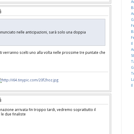
A
B
A
G
F
B
unciato nelle anticipazioni, sarà solo una doppia
F
I
A
ti verranno scelti uno alla volta nelle prossime tre puntate che
S
T
G
T
L
I
azione arrivata fin troppo tardi, vedremo soprattutto il
 le due finaliste