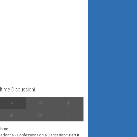
ltime Discussioni
∞
📺
🎵
🌿
🎲
⭐️
lbum
adonna - Confessions on a Dancefloor: Part II