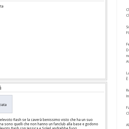
ata
C
C
S
F
F
D
n
A
L
È
R
I
cciata
F
C
elevoto flash se la caverà benissimo visto che ha un suo
ema sono quelli che non hanno un fanclub alla base e godono
A
televoto flash con Jessica e Soleil andrebbe fuori,