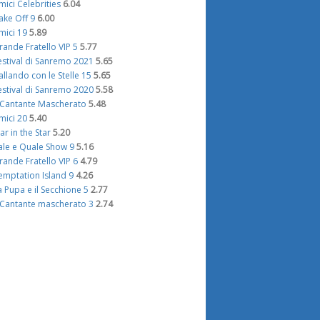
mici Celebrities
6.04
ake Off 9
6.00
mici 19
5.89
rande Fratello VIP 5
5.77
estival di Sanremo 2021
5.65
allando con le Stelle 15
5.65
estival di Sanremo 2020
5.58
l Cantante Mascherato
5.48
mici 20
5.40
tar in the Star
5.20
ale e Quale Show 9
5.16
rande Fratello VIP 6
4.79
emptation Island 9
4.26
a Pupa e il Secchione 5
2.77
l Cantante mascherato 3
2.74