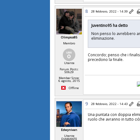
8
28 febbraio, 2022 - 14:39
Juventino95 ha detto
Non penso lo avrebbero ann
Olimpico85
eliminazione.
Membro
Concordo; penso che i finalis
precedono la finale.
Utente
Forum Posts:
50629
Member Since:
6 agosto, 2015
Offline
9
28 febbraio, 2022 - 14:43
Una puntata con doppia elimin
ruolo che avranno in tutto ciò
Edwynivan
Utente
DIAMANTE