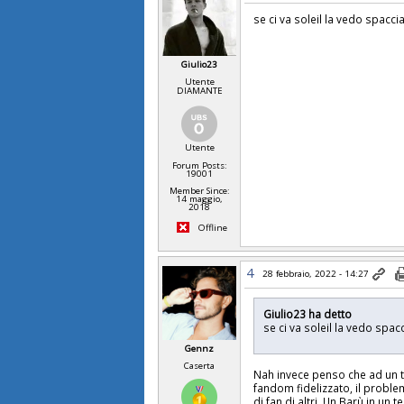
se ci va soleil la vedo spacci
Giulio23
Utente
DIAMANTE
Utente
Forum Posts:
19001
Member Since:
14 maggio,
2018
Offline
4
28 febbraio, 2022 - 14:27
Giulio23 ha detto
se ci va soleil la vedo spa
Gennz
Caserta
Nah invece penso che ad un t
fandom fidelizzato, il probl
di fan di altri. Un Barù in un 