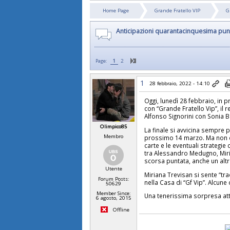
Home Page
Grande Fratello VIP
G
Anticipazioni quarantacinquesima pun
Page:
1
2
1
28 febbraio, 2022 - 14:10
Oggi, lunedì 28 febbraio, i
con “Grande Fratello Vip”, il
Alfonso Signorini con Sonia B
Olimpico85
La finale si avvicina sempre p
Membro
prossimo 14 marzo. Ma non c’è
carte e le eventuali strategi
tra Alessandro Medugno, Miri
scorsa puntata, anche un altr
Utente
Miriana Trevisan si sente “tr
Forum Posts:
nella Casa di “Gf Vip”. Alcune
50629
Member Since:
Una tenerissima sorpresa att
6 agosto, 2015
Offline