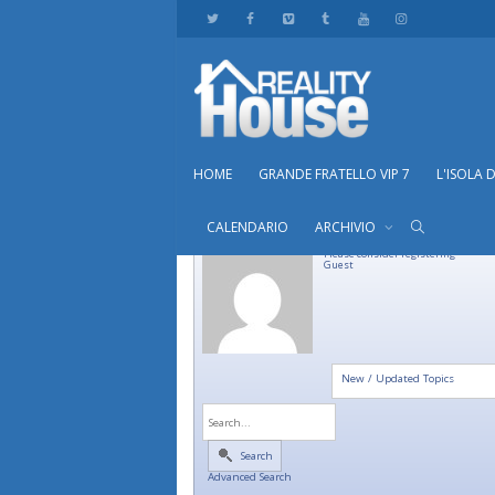
HOME
GRANDE FRATELLO VIP 7
L'ISOLA 
CALENDARIO
ARCHIVIO
Please consider registering
Guest
New / Updated Topics
Search
Advanced Search