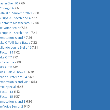
asterChef 10
7.66
l Collegio 6
7.63
estival di Sanremo 2022
7.60
a Pupa e il Secchione 4
7.57
l Cantante Mascherato 2
7.56
he Voice Senior
7.36
a Pupa e il Secchione 3
7.44
emptation Island 7
7.26
ake Off All Stars Battle
7.22
allando con le Stelle 16
7.11
 Factor 14
7.02
ake Off 7
7.01
a Caserma
7.00
ake Off 8
6.81
ale Quale e Show 10
6.78
rande Fratello VIP 4
6.69
emptation Island VIP 2
6.53
mici Speciali
6.46
 Factor 13
6.42
 Factor 15
6.37
emptation Island 8
6.36
he Voice Senior 2
6.15