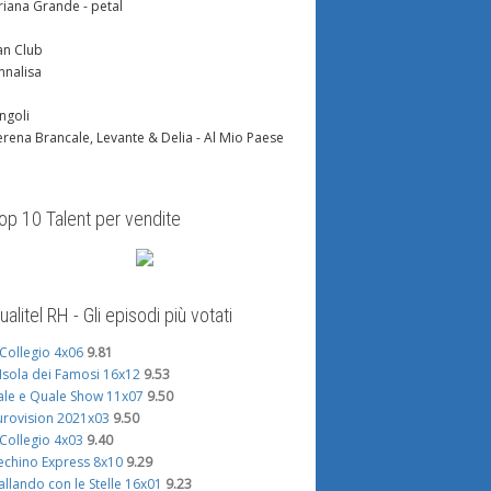
riana Grande - petal
an Club
nnalisa
ingoli
erena Brancale, Levante & Delia - Al Mio Paese
op 10 Talent per vendite
ualitel RH - Gli episodi più votati
l Collegio 4x06
9.81
'Isola dei Famosi 16x12
9.53
ale e Quale Show 11x07
9.50
urovision 2021x03
9.50
l Collegio 4x03
9.40
echino Express 8x10
9.29
allando con le Stelle 16x01
9.23