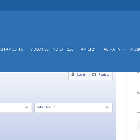
DEI FAMOSI 16
VIDEO PECHINO EXPRESS
AMICI 21
ALTRA TV
MUS
N
Log In
Register
P
Select Forum