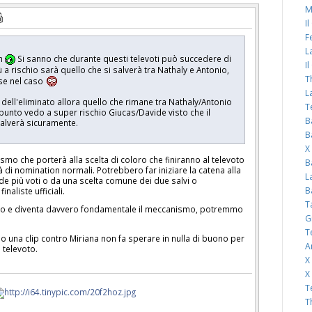
M
I
F
L
sh
Si sanno che durante questi televoti può succedere di
I
 a rischio sarà quello che si salverà tra Nathaly e Antonio,
T
se nel caso
L
 dell'eliminato allora quello che rimane tra Nathaly/Antonio
T
 punto vedo a super rischio Giucas/Davide visto che il
B
salverà sicuramente.
B
X
mo che porterà alla scelta di coloro che finiranno al televoto
B
à di nomination normali. Potrebbero far iniziare la catena alla
L
de più voti o da una scelta comune dei due salvi o
B
naliste ufficiali.
T
iano e diventa davvero fondamentale il meccanismo, potremmo
G
T
no una clip contro Miriana non fa sperare in nulla di buono per
A
 televoto.
X
X
T
T