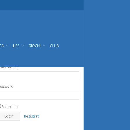
ICA
LIFE
GIOCHI
CLUB
ome utente
assword
Ricordami
Registrati