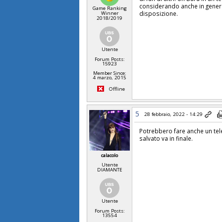
considerando anche in genere 
Game Ranking
disposizione.
Winner
2018/2019
Utente
Forum Posts:
15923
Member Since:
4 marzo, 2015
Offline
5
28 febbraio, 2022 - 14:29
Potrebbero fare anche un telev
salvato va in finale.
calacolo
Utente
DIAMANTE
Utente
Forum Posts:
13554