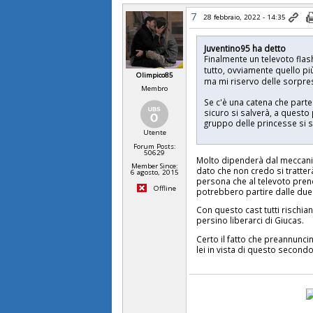
7
28 febbraio, 2022 - 14:35
Juventino95 ha detto
Finalmente un televoto fla
tutto, ovviamente quello più
Olimpico85
ma mi riservo delle sorpre
Membro
Se c'è una catena che parte
sicuro si salverà, a questo
gruppo delle princesse si 
Utente
Forum Posts:
50629
Molto dipenderà dal meccanis
Member Since:
dato che non credo si tratter
6 agosto, 2015
persona che al televoto pren
Offline
potrebbero partire dalle due fi
Con questo cast tutti risch
persino liberarci di Giucas.
Certo il fatto che preannunci
lei in vista di questo secondo