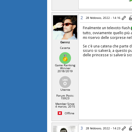
2
28 febbraio, 2022 - 14:16
Finalmente un televoto flash
tutto, ovviamente quello più 
mi riservo delle sorprese ne
Gennz
Se c'è una catena che parte d
Caserta
sicuro si salverà, a questo p
delle princesse si salverà si
Game Ranking
Winner
2018/2019
Utente
Forum Posts:
15923
Member Since:
4 marzo, 2015
Offline
3
28 febbraio, 2022 - 14:23