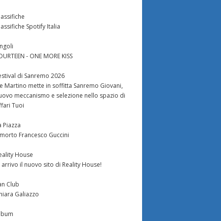
lassifiche
lassifiche Spotify Italia
ingoli
OURTEEN - ONE MORE KISS
estival di Sanremo 2026
e Martino mette in soffitta Sanremo Giovani,
uovo meccanismo e selezione nello spazio di
ffari Tuoi
a Piazza
 morto Francesco Guccini
eality House
n arrivo il nuovo sito di Reality House!
an Club
hiara Galiazzo
lbum