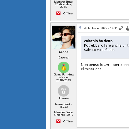
Member Since:
23 dicembre,
2015
Offline
6
28 febbraio, 2022 - 14:31
calacolo ha detto
Potrebbero fare anche un tel
salvato va in finale.
Gennz
Caserta
Non penso lo avrebbero annun
eliminazione.
Game Ranking
Winner
2018/2019
Utente
Forum Posts:
15923
Member Since:
4 marzo, 2015
Offline