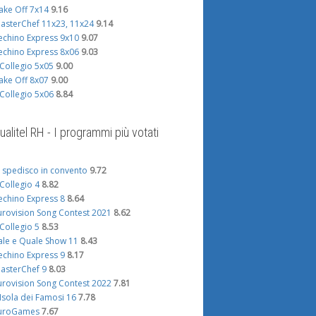
ake Off 7x14
9.16
asterChef 11x23, 11x24
9.14
echino Express 9x10
9.07
echino Express 8x06
9.03
l Collegio 5x05
9.00
ake Off 8x07
9.00
l Collegio 5x06
8.84
ualitel RH - I programmi più votati
i spedisco in convento
9.72
l Collegio 4
8.82
echino Express 8
8.64
urovision Song Contest 2021
8.62
l Collegio 5
8.53
ale e Quale Show 11
8.43
echino Express 9
8.17
asterChef 9
8.03
urovision Song Contest 2022
7.81
'Isola dei Famosi 16
7.78
uroGames
7.67