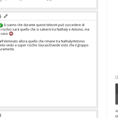
Si sanno che durante questi televoti può succedere di
a rischio sarà quello che si salverà tra Nathaly e Antonio, ma
l caso
ell'eliminato allora quello che rimane tra Nathaly/Antonio
unto vedo a super rischio Giucas/Davide visto che il gruppo
curamente.
U
A
M