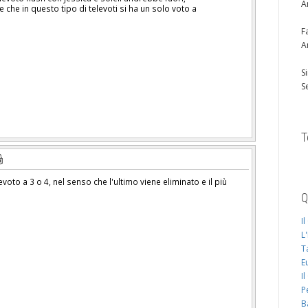
A
che in questo tipo di televoti si ha un solo voto a
F
A
S
S
T
oto a 3 o 4, nel senso che l'ultimo viene eliminato e il più
Q
I
L
T
E
I
P
B