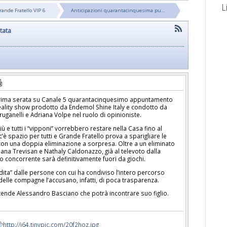
L
rande Fratello VIP 6
Anticipazioni quarantacinquesima pu…
tata
n prima serata su Canale 5 quarantacinquesimo appuntamento
 reality show prodotto da Endemol Shine Italy e condotto da
ruganelli e Adriana Volpe nel ruolo di opinioniste.
iù e tutti i “vipponi” vorrebbero restare nella Casa fino al
 spazio per tutti e Grande Fratello prova a sparigliare le
e con una doppia eliminazione a sorpresa. Oltre a un eliminato
ana Trevisan e Nathaly Caldonazzo, già al televoto dalla
o concorrente sarà definitivamente fuori da giochi.
adita” dalle persone con cui ha condiviso l’intero percorso
 delle compagne l’accusano, infatti, di poca trasparenza.
ende Alessandro Basciano che potrà incontrare suo figlio.