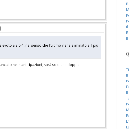
B
M
P
P
I
B
I
evoto a 3 o 4, nel senso che l'ultimo viene eliminato e il più
Q
ciato nelle anticipazioni, sarà solo una doppia
T
I
P
E
I
T
P
M
E
L
E