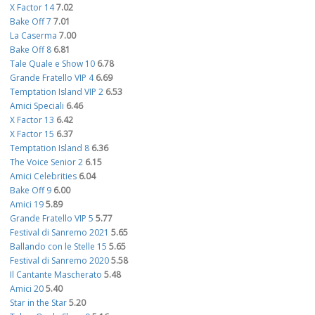
X Factor 14
7.02
Bake Off 7
7.01
La Caserma
7.00
Bake Off 8
6.81
Tale Quale e Show 10
6.78
Grande Fratello VIP 4
6.69
Temptation Island VIP 2
6.53
Amici Speciali
6.46
X Factor 13
6.42
X Factor 15
6.37
Temptation Island 8
6.36
The Voice Senior 2
6.15
Amici Celebrities
6.04
Bake Off 9
6.00
Amici 19
5.89
Grande Fratello VIP 5
5.77
Festival di Sanremo 2021
5.65
Ballando con le Stelle 15
5.65
Festival di Sanremo 2020
5.58
Il Cantante Mascherato
5.48
Amici 20
5.40
Star in the Star
5.20