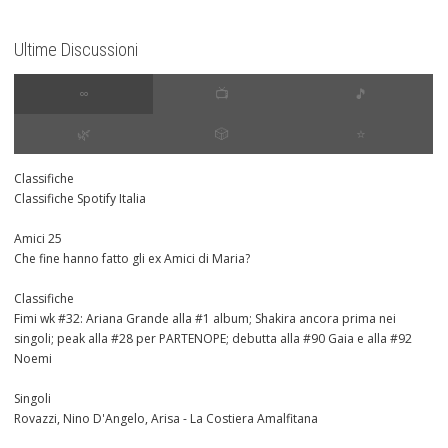
Ultime Discussioni
∞
📺
🎵
🌿
🎲
⭐️
Classifiche
Classifiche Spotify Italia
Amici 25
Che fine hanno fatto gli ex Amici di Maria?
Classifiche
Fimi wk #32: Ariana Grande alla #1 album; Shakira ancora prima nei
singoli; peak alla #28 per PARTENOPE; debutta alla #90 Gaia e alla #92
Noemi
Singoli
Rovazzi, Nino D'Angelo, Arisa - La Costiera Amalfitana