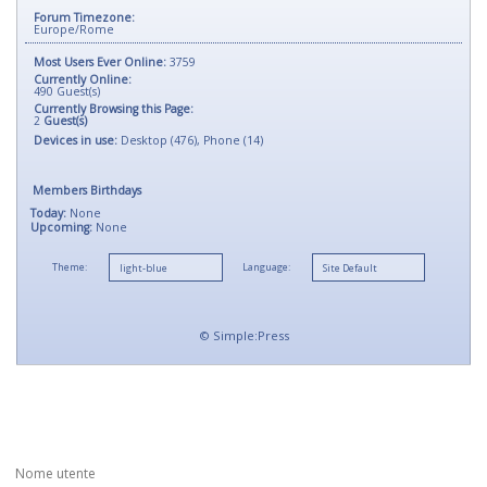
Forum Timezone:
Europe/Rome
Most Users Ever Online:
3759
Currently Online:
490
Guest(s)
Currently Browsing this Page:
2
Guest(s)
Devices in use:
Desktop (476), Phone (14)
Members Birthdays
Today:
None
Upcoming:
None
Theme:
Language:
©
Simple:Press
Nome utente