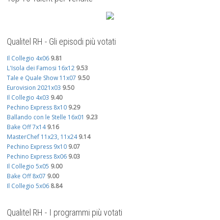
Qualitel RH - Gli episodi più votati
Il Collegio 4x06
9.81
L'Isola dei Famosi 16x12
9.53
Tale e Quale Show 11x07
9.50
Eurovision 2021x03
9.50
Il Collegio 4x03
9.40
Pechino Express 8x10
9.29
Ballando con le Stelle 16x01
9.23
Bake Off 7x14
9.16
MasterChef 11x23, 11x24
9.14
Pechino Express 9x10
9.07
Pechino Express 8x06
9.03
Il Collegio 5x05
9.00
Bake Off 8x07
9.00
Il Collegio 5x06
8.84
Qualitel RH - I programmi più votati