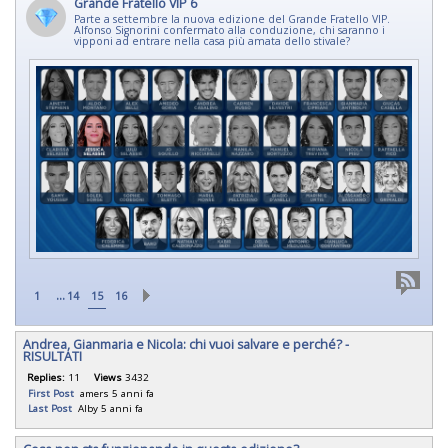
Grande Fratello VIP 6
Parte a settembre la nuova edizione del Grande Fratello VIP.
Alfonso Signorini confermato alla conduzione, chi saranno i
vipponi ad entrare nella casa più amata dello stivale?
...
1
14
15
16
Andrea, Gianmaria e Nicola: chi vuoi salvare e perché? -
RISULTATI
Replies:
11
Views
3432
First Post
amers
5 anni fa
Last Post
Alby
5 anni fa