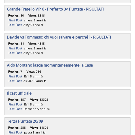
Grande Fratello VIP 6 - Preferito 3^ Puntata - RISULTATI
Replies:
10
Views
5316
First Post
amers
5 anni fa
Last Post
Alby
5 anni fa
Davide vs Tommaso: chi vuoi salvare e perché? - RISULTATI
Replies:
11
Views
4318
First Post
amers
5 anni fa
Last Post
Alby
5 anni fa
Aldo Montano lascia momentaneamente la Casa
Replies:
7
Views
936
First Post
Evil
5 anni fa
Last Post
Alex87
5 anni fa
Il cast ufficiale
Replies:
157
Views
13328
First Post
Evil
5 anni fa
Last Post
Damiano
5 anni fa
Terza Puntata 20/09
Replies:
288
Views
14605
First Post
pesca
5 anni fa