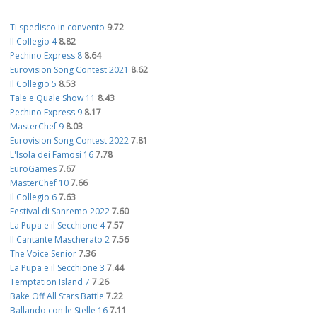
Ti spedisco in convento
9.72
Il Collegio 4
8.82
Pechino Express 8
8.64
Eurovision Song Contest 2021
8.62
Il Collegio 5
8.53
Tale e Quale Show 11
8.43
Pechino Express 9
8.17
MasterChef 9
8.03
Eurovision Song Contest 2022
7.81
L'Isola dei Famosi 16
7.78
EuroGames
7.67
MasterChef 10
7.66
Il Collegio 6
7.63
Festival di Sanremo 2022
7.60
La Pupa e il Secchione 4
7.57
Il Cantante Mascherato 2
7.56
The Voice Senior
7.36
La Pupa e il Secchione 3
7.44
Temptation Island 7
7.26
Bake Off All Stars Battle
7.22
Ballando con le Stelle 16
7.11