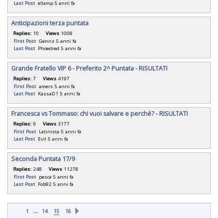
Last Post
ellamp
5 anni fa
Anticipazioni terza puntata
Replies:
10
Views
1008
First Post
Gennz
5 anni fa
Last Post
Phoedred
5 anni fa
Grande Fratello VIP 6 - Preferito 2^ Puntata - RISULTATI
Replies:
7
Views
4197
First Post
amers
5 anni fa
Last Post
KassaD1
5 anni fa
Francesca vs Tommaso: chi vuoi salvare e perché? - RISULTATI
Replies:
9
Views
3177
First Post
Latinista
5 anni fa
Last Post
Evil
5 anni fa
Seconda Puntata 17/9
Replies:
248
Views
11278
First Post
pesca
5 anni fa
Last Post
Fob92
5 anni fa
...
1
14
15
16