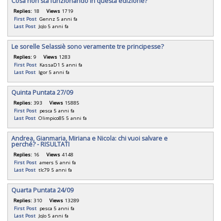
Cosa non sta funzionando in questa edizione?
Replies:
18
Views
1719
First Post
Gennz
5 anni fa
Last Post
JoJo
5 anni fa
Le sorelle Selassiè sono veramente tre principesse?
Replies:
9
Views
1283
First Post
KassaD1
5 anni fa
Last Post
Igor
5 anni fa
Quinta Puntata 27/09
Replies:
393
Views
15885
First Post
pesca
5 anni fa
Last Post
Olimpico85
5 anni fa
Andrea, Gianmaria, Miriana e Nicola: chi vuoi salvare e
perché? - RISULTATI
Replies:
16
Views
4148
First Post
amers
5 anni fa
Last Post
tlc79
5 anni fa
Quarta Puntata 24/09
Replies:
310
Views
13289
First Post
pesca
5 anni fa
Last Post
JoJo
5 anni fa