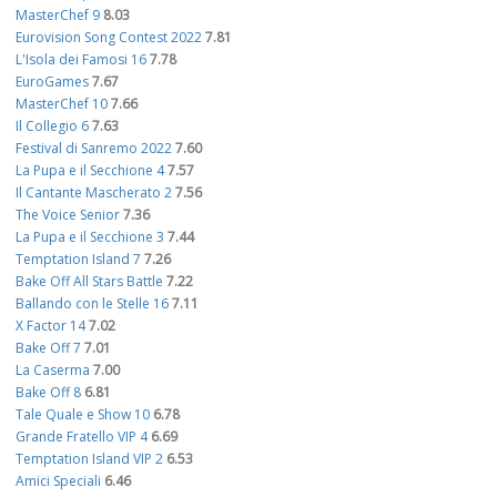
MasterChef 9
8.03
Eurovision Song Contest 2022
7.81
L'Isola dei Famosi 16
7.78
EuroGames
7.67
MasterChef 10
7.66
Il Collegio 6
7.63
Festival di Sanremo 2022
7.60
La Pupa e il Secchione 4
7.57
Il Cantante Mascherato 2
7.56
The Voice Senior
7.36
La Pupa e il Secchione 3
7.44
Temptation Island 7
7.26
Bake Off All Stars Battle
7.22
Ballando con le Stelle 16
7.11
X Factor 14
7.02
Bake Off 7
7.01
La Caserma
7.00
Bake Off 8
6.81
Tale Quale e Show 10
6.78
Grande Fratello VIP 4
6.69
Temptation Island VIP 2
6.53
Amici Speciali
6.46