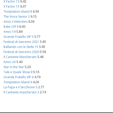
X Factor 13
6.42
X Factor 15
6.37
Temptation Island 8
6.36
The Voice Senior 2
6.15
Amici Celebrities
6.04
Bake Off 9
6.00
Amici 19
5.89
Grande Fratello VIP 5
5.77
Festival di Sanremo 2021
5.65
Ballando con le Stelle 15
5.65
Festival di Sanremo 2020
5.58
Il Cantante Mascherato
5.48
Amici 20
5.40
Star in the Star
5.20
Tale e Quale Show 9
5.16
Grande Fratello VIP 6
4.79
Temptation Island 9
4.26
La Pupa e il Secchione 5
2.77
Il Cantante mascherato 3
2.74