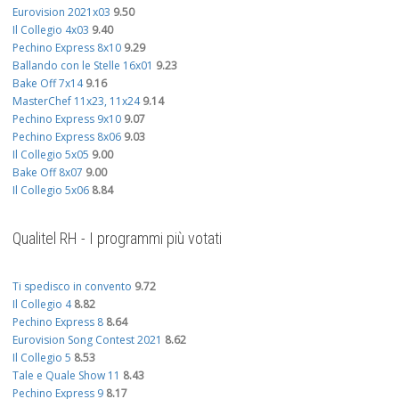
Eurovision 2021x03
9.50
Il Collegio 4x03
9.40
Pechino Express 8x10
9.29
Ballando con le Stelle 16x01
9.23
Bake Off 7x14
9.16
MasterChef 11x23, 11x24
9.14
Pechino Express 9x10
9.07
Pechino Express 8x06
9.03
Il Collegio 5x05
9.00
Bake Off 8x07
9.00
Il Collegio 5x06
8.84
Qualitel RH - I programmi più votati
Ti spedisco in convento
9.72
Il Collegio 4
8.82
Pechino Express 8
8.64
Eurovision Song Contest 2021
8.62
Il Collegio 5
8.53
Tale e Quale Show 11
8.43
Pechino Express 9
8.17