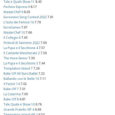
Tale e Quale Show 11
8.43
Pechino Express 9
8.17
MasterChef 9
8.03
Eurovision Song Contest 2022
7.81
L'Isola dei Famosi 16
7.78
EuroGames
7.67
MasterChef 10
7.66
Il Collegio 6
7.63
Festival di Sanremo 2022
7.60
La Pupa e il Secchione 4
7.57
Il Cantante Mascherato 2
7.56
The Voice Senior
7.36
La Pupa e il Secchione 3
7.44
Temptation Island 7
7.26
Bake Off All Stars Battle
7.22
Ballando con le Stelle 16
7.11
X Factor 14
7.02
Bake Off 7
7.01
La Caserma
7.00
Bake Off 8
6.81
Tale Quale e Show 10
6.78
Grande Fratello VIP 4
6.69
Temptation Island VIP 2
6.53