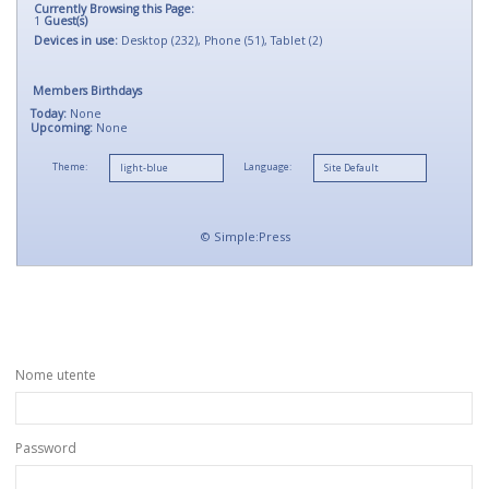
Currently Browsing this Page:
1
Guest(s)
Devices in use:
Desktop (232), Phone (51), Tablet (2)
Members Birthdays
Today:
None
Upcoming:
None
Theme:
Language:
©
Simple:Press
Nome utente
Password