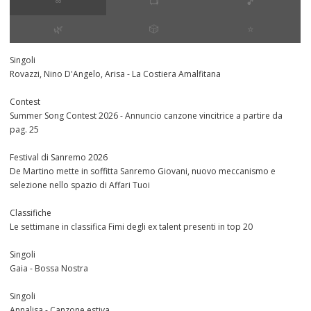
∞
📺
🎵
🌿
🎲
⭐️
Singoli
Rovazzi, Nino D'Angelo, Arisa - La Costiera Amalfitana
Contest
Summer Song Contest 2026 - Annuncio canzone vincitrice a partire da
pag. 25
Festival di Sanremo 2026
De Martino mette in soffitta Sanremo Giovani, nuovo meccanismo e
selezione nello spazio di Affari Tuoi
Classifiche
Le settimane in classifica Fimi degli ex talent presenti in top 20
Singoli
Gaia - Bossa Nostra
Singoli
Annalisa - Canzone estiva