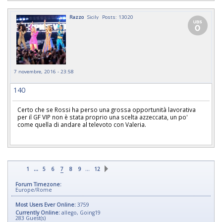
Razzo
Sicily
Posts: 13020
7 novembre, 2016 - 23:58
140
Certo che se Rossi ha perso una grossa opportunità lavorativa
per il GF VIP non è stata proprio una scelta azzeccata, un po'
come quella di andare al televoto con Valeria.
...
…
1
5
6
7
8
9
12
Forum Timezone:
Europe/Rome
Most Users Ever Online:
3759
Currently Online:
allego
,
Going19
283
Guest(s)