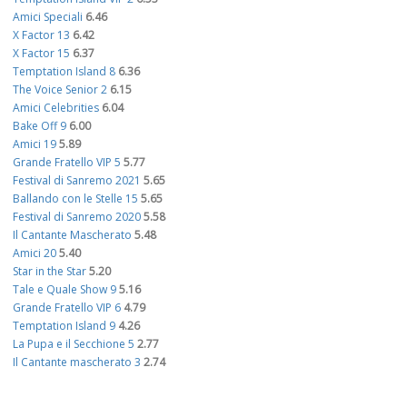
Amici Speciali
6.46
X Factor 13
6.42
X Factor 15
6.37
Temptation Island 8
6.36
The Voice Senior 2
6.15
Amici Celebrities
6.04
Bake Off 9
6.00
Amici 19
5.89
Grande Fratello VIP 5
5.77
Festival di Sanremo 2021
5.65
Ballando con le Stelle 15
5.65
Festival di Sanremo 2020
5.58
Il Cantante Mascherato
5.48
Amici 20
5.40
Star in the Star
5.20
Tale e Quale Show 9
5.16
Grande Fratello VIP 6
4.79
Temptation Island 9
4.26
La Pupa e il Secchione 5
2.77
Il Cantante mascherato 3
2.74