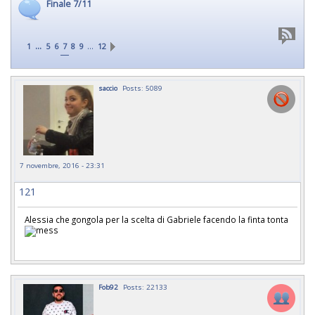
Finale 7/11
...
…
1
5
6
7
8
9
12
saccio
Posts: 5089
7 novembre, 2016 - 23:31
121
Alessia che gongola per la scelta di Gabriele facendo la finta tonta
Fob92
Posts: 22133