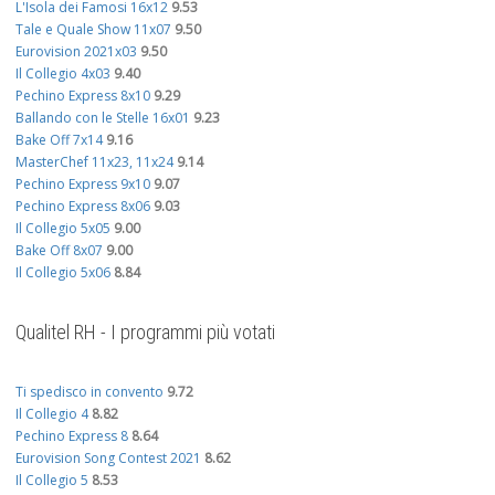
L'Isola dei Famosi 16x12
9.53
Tale e Quale Show 11x07
9.50
Eurovision 2021x03
9.50
Il Collegio 4x03
9.40
Pechino Express 8x10
9.29
Ballando con le Stelle 16x01
9.23
Bake Off 7x14
9.16
MasterChef 11x23, 11x24
9.14
Pechino Express 9x10
9.07
Pechino Express 8x06
9.03
Il Collegio 5x05
9.00
Bake Off 8x07
9.00
Il Collegio 5x06
8.84
Qualitel RH - I programmi più votati
Ti spedisco in convento
9.72
Il Collegio 4
8.82
Pechino Express 8
8.64
Eurovision Song Contest 2021
8.62
Il Collegio 5
8.53