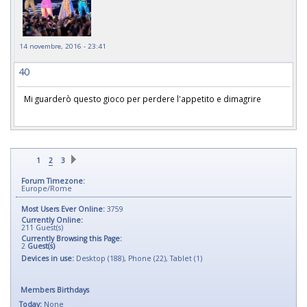
14 novembre, 2016 - 23:41
40
Mi guarderò questo gioco per perdere l'appetito e dimagrire
1
2
3
Forum Timezone:
Europe/Rome
Most Users Ever Online:
3759
Currently Online:
211
Guest(s)
Currently Browsing this Page:
2
Guest(s)
Devices in use:
Desktop (188), Phone (22), Tablet (1)
Members Birthdays
Today:
None