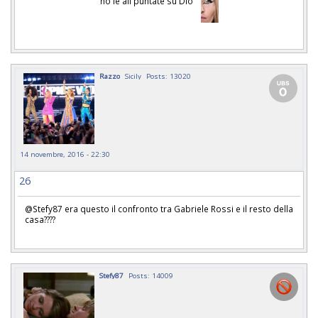
ho le ali puntate su Dio"
Razzo
Sicily
Posts: 13020
14 novembre, 2016 - 22:30
26
@Stefy87 era questo il confronto tra Gabriele Rossi e il resto della
casa????
Stefy87
Posts: 14009