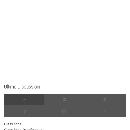
Ultime Discussioni
∞
📺
🎵
🌿
🎲
⭐️
Classifiche
Classifiche Spotify Italia