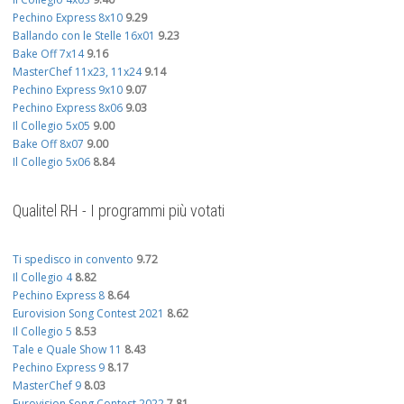
Pechino Express 8x10
9.29
Ballando con le Stelle 16x01
9.23
Bake Off 7x14
9.16
MasterChef 11x23, 11x24
9.14
Pechino Express 9x10
9.07
Pechino Express 8x06
9.03
Il Collegio 5x05
9.00
Bake Off 8x07
9.00
Il Collegio 5x06
8.84
Qualitel RH - I programmi più votati
Ti spedisco in convento
9.72
Il Collegio 4
8.82
Pechino Express 8
8.64
Eurovision Song Contest 2021
8.62
Il Collegio 5
8.53
Tale e Quale Show 11
8.43
Pechino Express 9
8.17
MasterChef 9
8.03
Eurovision Song Contest 2022
7.81