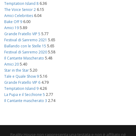
Temptation Island 8
6.36
The Voice Senior 2
6.15
Amici Celebrities
6.04
Bake Off 9
6.00
Amici 19
5.89
Grande Fratello VIP 5
5.77
Festival di Sanremo 2021
5.65
Ballando con le Stelle 15
5.65
Festival di Sanremo 2020
5.58
Il Cantante Mascherato
5.48
Amici 20
5.40
Star in the Star
5.20
Tale e Quale Show 9
5.16
Grande Fratello VIP 6
4.79
Temptation Island 9
4.26
La Pupa e il Secchione 5
2.77
Il Cantante mascherato 3
2.74
Reality House non rappresenta una testata e non è affiliato né