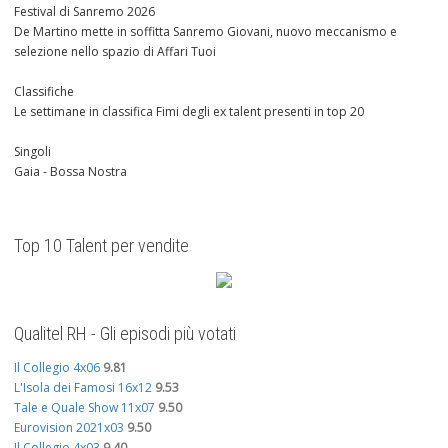
Festival di Sanremo 2026
De Martino mette in soffitta Sanremo Giovani, nuovo meccanismo e
selezione nello spazio di Affari Tuoi
Classifiche
Le settimane in classifica Fimi degli ex talent presenti in top 20
Singoli
Gaia - Bossa Nostra
Top 10 Talent per vendite
Qualitel RH - Gli episodi più votati
Il Collegio 4x06
9.81
L'Isola dei Famosi 16x12
9.53
Tale e Quale Show 11x07
9.50
Eurovision 2021x03
9.50
Il Collegio 4x03
9.40