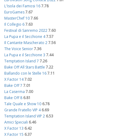
L'Isola dei Famosi 16
7.78
EuroGames
7.67
MasterChef 10
7.66
Il Collegio 6
7.63
Festival di Sanremo 2022
7.60
La Pupa e il Secchione 4
7.57
Il Cantante Mascherato 2
7.56
The Voice Senior
7.36
La Pupa e il Secchione 3
7.44
Temptation Island 7
7.26
Bake Off All Stars Battle
7.22
Ballando con le Stelle 16
7.11
X Factor 14
7.02
Bake Off 7
7.01
La Caserma
7.00
Bake Off 8
6.81
Tale Quale e Show 10
6.78
Grande Fratello VIP 4
6.69
Temptation Island VIP 2
6.53
Amici Speciali
6.46
X Factor 13
6.42
X Factor 15
6.37