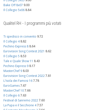
Il Collegio 5x05
9.00
Bake Off 8x07
9.00
Il Collegio 5x06
8.84
Qualitel RH - I programmi più votati
Ti spedisco in convento
9.72
Il Collegio 4
8.82
Pechino Express 8
8.64
Eurovision Song Contest 2021
8.62
Il Collegio 5
8.53
Tale e Quale Show 11
8.43
Pechino Express 9
8.17
MasterChef 9
8.03
Eurovision Song Contest 2022
7.81
L'Isola dei Famosi 16
7.78
EuroGames
7.67
MasterChef 10
7.66
Il Collegio 6
7.63
Festival di Sanremo 2022
7.60
La Pupa e il Secchione 4
7.57