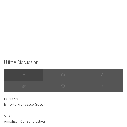
Ultime Discussioni
∞
📺
🎵
🌿
🎲
⭐️
La Piazza
È morto Francesco Guccini
Singoli
Annalisa - Canzone estiva