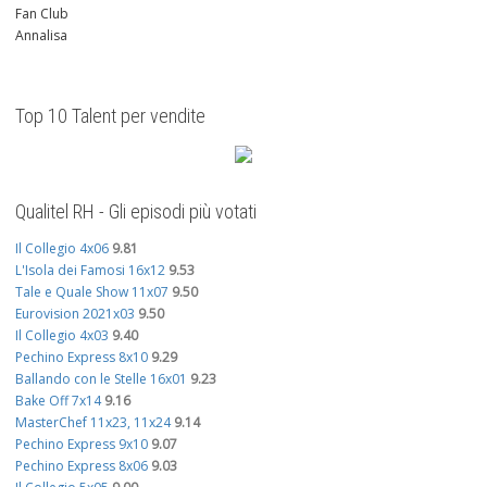
Fan Club
Annalisa
Top 10 Talent per vendite
Qualitel RH - Gli episodi più votati
Il Collegio 4x06
9.81
L'Isola dei Famosi 16x12
9.53
Tale e Quale Show 11x07
9.50
Eurovision 2021x03
9.50
Il Collegio 4x03
9.40
Pechino Express 8x10
9.29
Ballando con le Stelle 16x01
9.23
Bake Off 7x14
9.16
MasterChef 11x23, 11x24
9.14
Pechino Express 9x10
9.07
Pechino Express 8x06
9.03