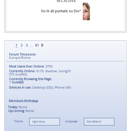
"Io
CATTIVA
ho le ali puntate su Dio"
…
1
2
3
81
Forum Timezone:
Europe/Rome
Most Users Ever Online:
3759
Currently Online:
tlc79
,
shadow
,
Going19
375
Guest(s)
Currently Browsing this Page:
1
Guest(s)
Devices in use:
Desktop (335), Phone (43)
Members Birthdays
Today:
None
Upcoming:
None
Theme:
Language: