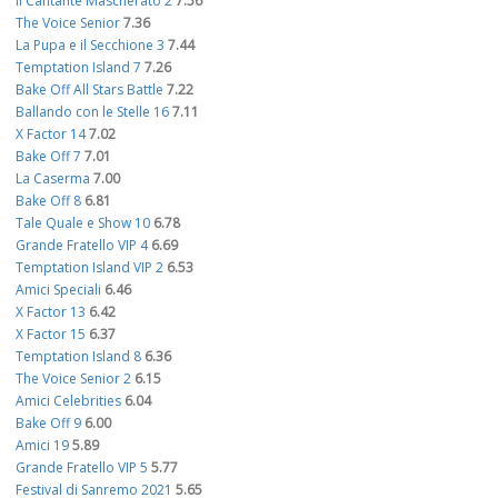
Il Cantante Mascherato 2
7.56
The Voice Senior
7.36
La Pupa e il Secchione 3
7.44
Temptation Island 7
7.26
Bake Off All Stars Battle
7.22
Ballando con le Stelle 16
7.11
X Factor 14
7.02
Bake Off 7
7.01
La Caserma
7.00
Bake Off 8
6.81
Tale Quale e Show 10
6.78
Grande Fratello VIP 4
6.69
Temptation Island VIP 2
6.53
Amici Speciali
6.46
X Factor 13
6.42
X Factor 15
6.37
Temptation Island 8
6.36
The Voice Senior 2
6.15
Amici Celebrities
6.04
Bake Off 9
6.00
Amici 19
5.89
Grande Fratello VIP 5
5.77
Festival di Sanremo 2021
5.65