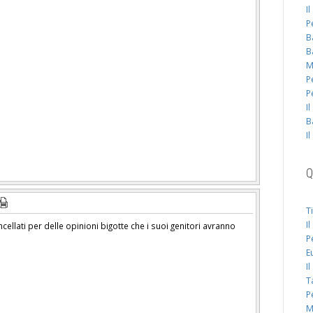
I
P
B
B
M
P
P
I
B
I
Q
T
I
ncellati per delle opinioni bigotte che i suoi genitori avranno
P
E
I
T
P
M