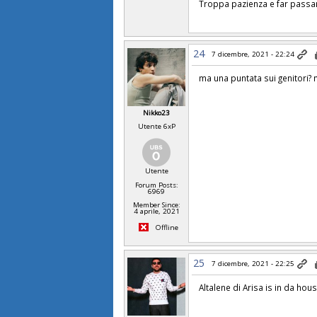
Troppa pazienza e far passare
24
7 dicembre, 2021 - 22:24
ma una puntata sui genitori? 
Nikko23
Utente 6xP
Utente
Forum Posts:
6969
Member Since:
4 aprile, 2021
Offline
25
7 dicembre, 2021 - 22:25
Altalene di Arisa is in da hou