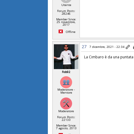
Utente
Forum Posts:
28246
Member Since:
25 novembre,
2017
Offline
27
7 dicembre, 2021 - 22:34
La Cimbaro è da una puntat
Fob92
Moderatore -
Mentore
Moderatore
Forum Posts:
22133
Member Since:
7 agosto, 2013