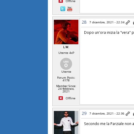
Offline
28
7 dicembre, 2021 - 22:34
Dopo un'ora inizia la "vera" 
L.W.
Utente 4xP
Utente
Forum Posts:
4178
Member Since:
24 febbraio,
2021
Offline
29
7 dicembre, 2021 - 22:36
Secondo me la Parziale non a