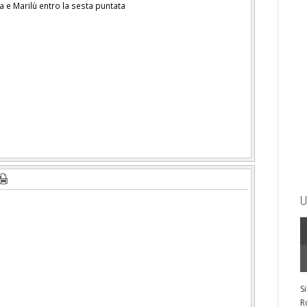
 e Marilù entro la sesta puntata
U
S
R