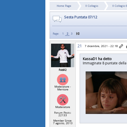
Home Page
Il Collegio
Il Collegio 
Sesta Puntata 07/12
Page:
1
2
3
21
7 dicembre, 2021 - 22:18
KassaD1 ha detto
Immaginate 8 puntate della 
Fob92
Moderatore -
Mentore
Moderatore
Forum Posts:
22133
Member Since:
7 agosto, 2013