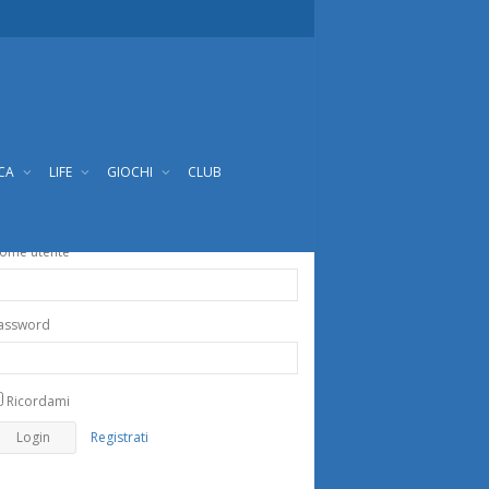
ICA
LIFE
GIOCHI
CLUB
ome utente
assword
Ricordami
Registrati