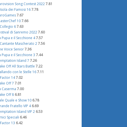
urovision Song Contest 2022
7.81
'Isola dei Famosi 16
7.78
uroGames
7.67
asterChef 10
7.66
l Collegio 6
7.63
estival di Sanremo 2022
7.60
a Pupa e il Secchione 4
7.57
l Cantante Mascherato 2
7.56
he Voice Senior
7.36
a Pupa e il Secchione 3
7.44
emptation Island 7
7.26
ake Off All Stars Battle
7.22
allando con le Stelle 16
7.11
 Factor 14
7.02
ake Off 7
7.01
a Caserma
7.00
ake Off 8
6.81
ale Quale e Show 10
6.78
rande Fratello VIP 4
6.69
emptation Island VIP 2
6.53
mici Speciali
6.46
 Factor 13
6.42