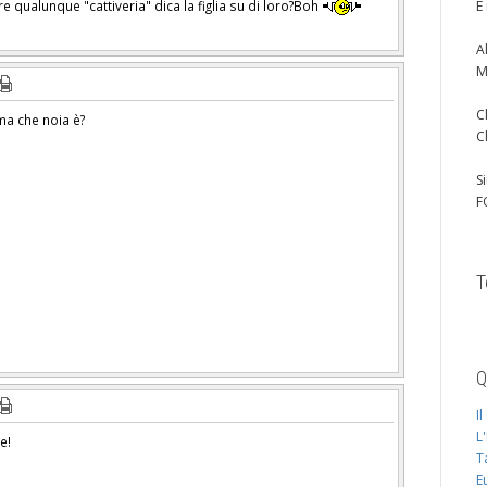
 qualunque "cattiveria" dica la figlia su di loro?Boh
È
A
M
C
ma che noia è?
C
S
F
T
Q
I
L
se!
T
E