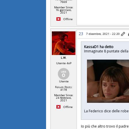
7669
Member Since:
16 gennaio,
2021
Offline
23
7 dicembre, 2021 - 22:20
KassaD1 ha detto
Immaginate 8 puntate della 
L.W.
Utente 4xP
Utente
Forum Posts:
4178
Member Since:
24 febbraio,
2021
Offline
La Federico dice delle rob
Io più che altro trovo il padr