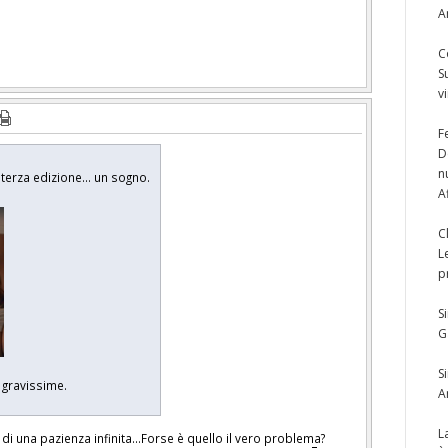
A
C
S
v
F
D
n
terza edizione... un sogno.
A
C
L
p
S
G
S
e gravissime.
A
L
e di una pazienza infinita...Forse è quello il vero problema?