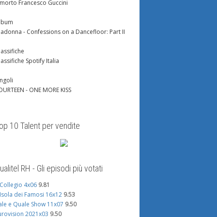
 morto Francesco Guccini
lbum
adonna - Confessions on a Dancefloor: Part II
lassifiche
lassifiche Spotify Italia
ingoli
OURTEEN - ONE MORE KISS
op 10 Talent per vendite
ualitel RH - Gli episodi più votati
l Collegio 4x06
9.81
'Isola dei Famosi 16x12
9.53
ale e Quale Show 11x07
9.50
urovision 2021x03
9.50