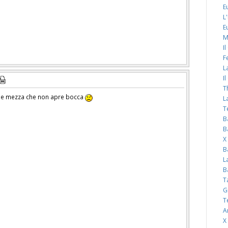
E
L
E
M
I
F
L
I
T
a e mezza che non apre bocca
L
T
B
B
X
B
L
B
T
G
T
A
X