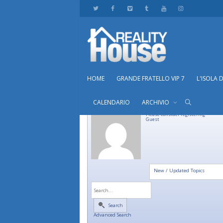
HOME
GRANDE FRATELLO VIP 7
L'ISOLA 
CALENDARIO
ARCHIVIO
Please consider registering
Guest
New / Updated Topics
Search
Advanced Search