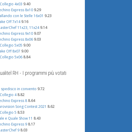
l Collegio 4x03
9.40
echino Express 8x10
9.29
allando con le Stelle 16x01
9.23
ake Off 7x14
9.16
asterChef 11x23, 11x24
9.14
echino Express 9x10
9.07
echino Express 8x06
9.03
l Collegio 5x05
9.00
ake Off 8x07
9.00
l Collegio 5x06
8.84
ualitel RH - I programmi più votati
i spedisco in convento
9.72
l Collegio 4
8.82
echino Express 8
8.64
urovision Song Contest 2021
8.62
l Collegio 5
8.53
ale e Quale Show 11
8.43
echino Express 9
8.17
asterChef 9
8.03