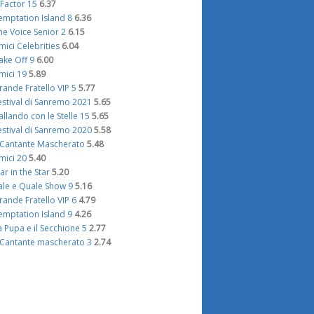
 Factor 15
6.37
emptation Island 8
6.36
he Voice Senior 2
6.15
mici Celebrities
6.04
ake Off 9
6.00
mici 19
5.89
rande Fratello VIP 5
5.77
estival di Sanremo 2021
5.65
allando con le Stelle 15
5.65
estival di Sanremo 2020
5.58
l Cantante Mascherato
5.48
mici 20
5.40
tar in the Star
5.20
ale e Quale Show 9
5.16
rande Fratello VIP 6
4.79
emptation Island 9
4.26
a Pupa e il Secchione 5
2.77
l Cantante mascherato 3
2.74