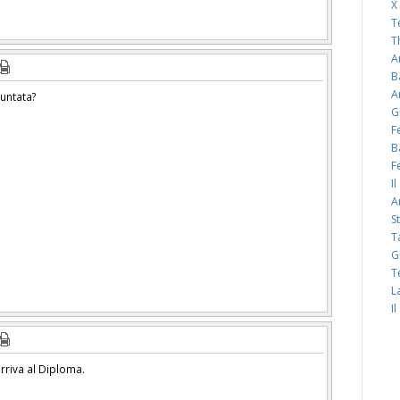
X
T
T
A
B
A
puntata?
G
F
B
F
I
A
S
T
G
T
L
I
rriva al Diploma.