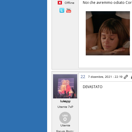
Noi che avremmo odiato Cora
Offline
22
7 dicembre, 2021 - 22:19
DEVASTATO
lukeyyy
Utente 7xP
Utente
Forum Posts: