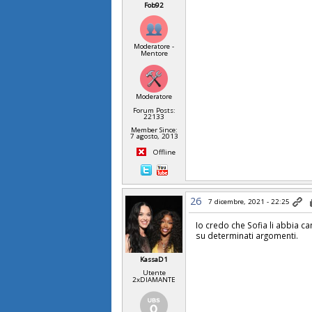
Fob92
Moderatore -
Mentore
Moderatore
Forum Posts:
22133
Member Since:
7 agosto, 2013
Offline
26
7 dicembre, 2021 - 22:25
Io credo che Sofia li abbia ca
su determinati argomenti.
KassaD1
Utente
2xDIAMANTE