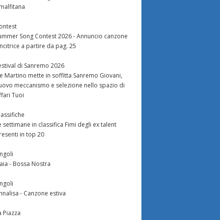
malfitana
ontest
ummer Song Contest 2026 - Annuncio canzone
incitrice a partire da pag. 25
estival di Sanremo 2026
e Martino mette in soffitta Sanremo Giovani,
uovo meccanismo e selezione nello spazio di
ffari Tuoi
lassifiche
e settimane in classifica Fimi degli ex talent
resenti in top 20
ingoli
aia - Bossa Nostra
ingoli
nnalisa - Canzone estiva
a Piazza