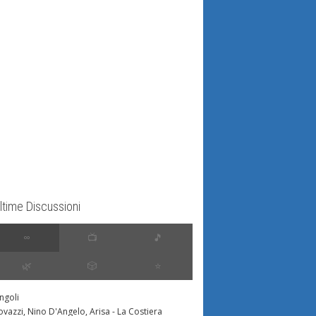
ltime Discussioni
∞
📺
🎵
🌿
🎲
⭐️
ingoli
ovazzi, Nino D'Angelo, Arisa - La Costiera