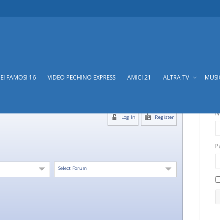
DEI FAMOSI 16
VIDEO PECHINO EXPRESS
AMICI 21
ALTRA TV
MUS
N
Log In
Register
P
Select Forum