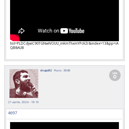
list=PLDCdjwiC90TGNwIVOUU_mKmThxmYPcKZr&index=13&pp=iA
QB8AUB
drugo92
Posts: 3848
21 aprile, 2024 - 19:10
4697