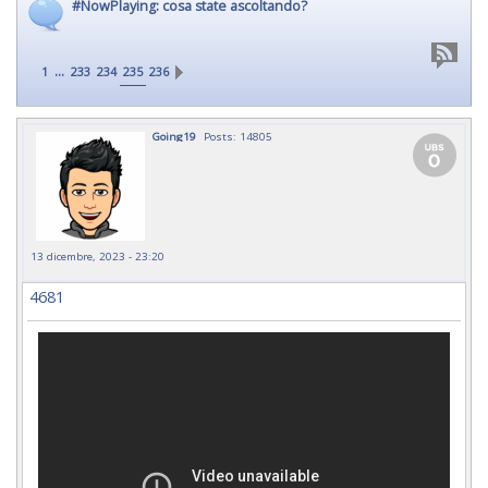
#NowPlaying: cosa state ascoltando?
...
1
233
234
235
236
Going19
Posts: 14805
13 dicembre, 2023 - 23:20
4681