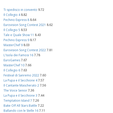
Ti spedisco in convento
9.72
Il Collegio 4
8.82
Pechino Express 8
8.64
Eurovision Song Contest 2021
8.62
Il Collegio 5
8.53
Tale e Quale Show 11
8.43
Pechino Express 9
8.17
MasterChef 9
8.03
Eurovision Song Contest 2022
7.81
L'Isola dei Famosi 16
7.78
EuroGames
7.67
MasterChef 10
7.66
Il Collegio 6
7.63
Festival di Sanremo 2022
7.60
La Pupa e il Secchione 4
7.57
Il Cantante Mascherato 2
7.56
The Voice Senior
7.36
La Pupa e il Secchione 3
7.44
Temptation Island 7
7.26
Bake Off All Stars Battle
7.22
Ballando con le Stelle 16
7.11