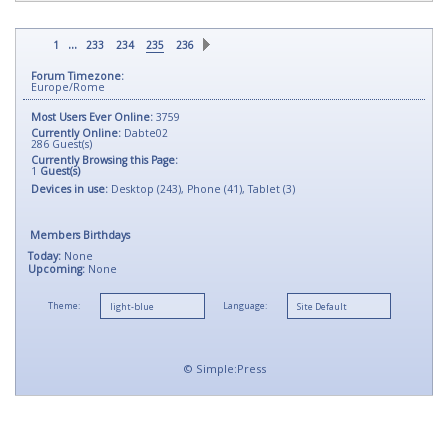
...
1
233
234
235
236
Forum Timezone:
Europe/Rome
Most Users Ever Online:
3759
Currently Online:
Dabte02
286
Guest(s)
Currently Browsing this Page:
1
Guest(s)
Devices in use:
Desktop (243), Phone (41), Tablet (3)
Members Birthdays
Today:
None
Upcoming:
None
Theme:
Language:
©
Simple:Press