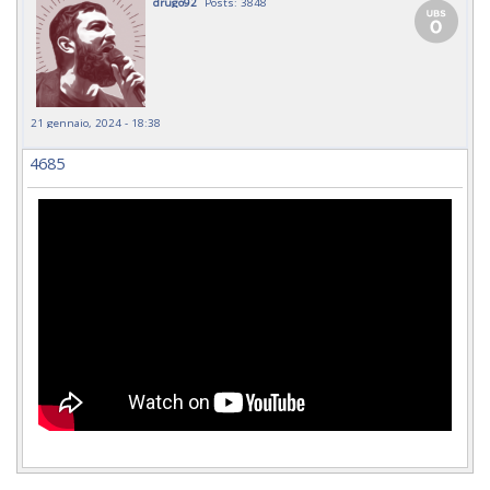
drugo92
Posts: 3848
21 gennaio, 2024 - 18:38
4685