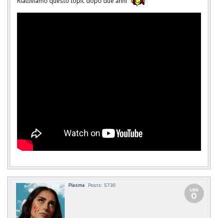
Riattiviamo questo topic dopo due anni
Plasma
Posts: 5730