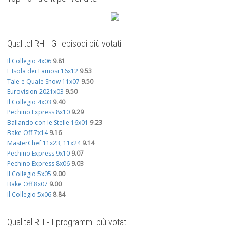
Qualitel RH - Gli episodi più votati
Il Collegio 4x06
9.81
L'Isola dei Famosi 16x12
9.53
Tale e Quale Show 11x07
9.50
Eurovision 2021x03
9.50
Il Collegio 4x03
9.40
Pechino Express 8x10
9.29
Ballando con le Stelle 16x01
9.23
Bake Off 7x14
9.16
MasterChef 11x23, 11x24
9.14
Pechino Express 9x10
9.07
Pechino Express 8x06
9.03
Il Collegio 5x05
9.00
Bake Off 8x07
9.00
Il Collegio 5x06
8.84
Qualitel RH - I programmi più votati