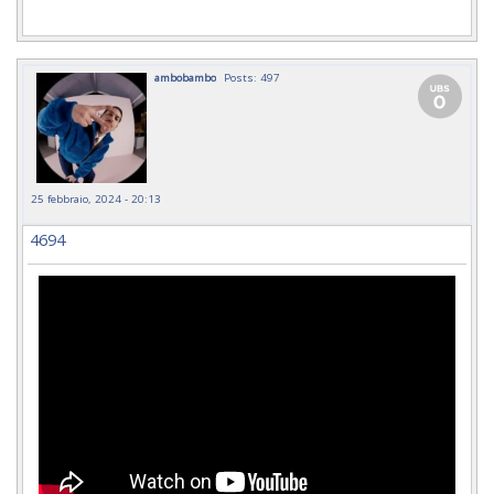
ambobambo
Posts: 497
25 febbraio, 2024 - 20:13
4694