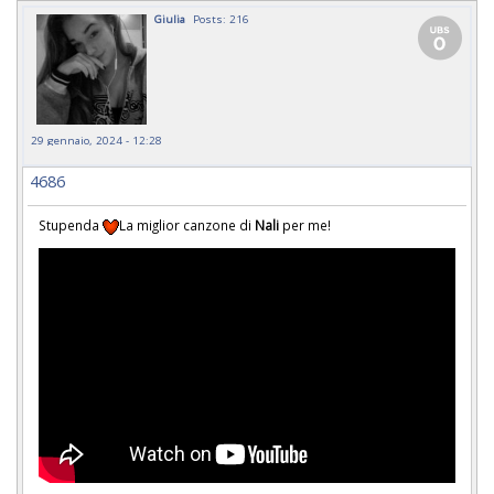
Giulia
Posts: 216
29 gennaio, 2024 - 12:28
4686
Stupenda
La miglior canzone di
Nali
per me!