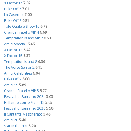
X Factor 14
7.02
Bake Off 7
7.01
La Caserma
7.00
Bake Off 8
6.81
Tale Quale e Show 10
6.78
Grande Fratello VIP 4
6.69
Temptation Island VIP 2
6.53
Amici Speciali
6.46
X Factor 13
6.42
X Factor 15
6.37
Temptation Island 8
6.36
The Voice Senior 2
6.15
Amici Celebrities
6.04
Bake Off 9
6.00
Amici 19
5.89
Grande Fratello VIP 5
5.77
Festival di Sanremo 2021
5.65
Ballando con le Stelle 15
5.65
Festival di Sanremo 2020
5.58
Il Cantante Mascherato
5.48
Amici 20
5.40
Star in the Star
5.20