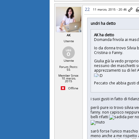
22
11 marzo, 2015 - 20:46
undri ha detto
AK ha detto
AK
Domanda frivola ai masch
Utente
Io da donna trovo Silvia b
Cristina o Fanny.
Giulia già la vedo propri
Utente
nessuno dei maschietti sul
Forum Posts:
apprezzamenti su di lei! A
55
Member Since:
10 marzo,
2015
Peccato che abbia gusti di
Offline
i suoi gusti in fatto di fid
però pure io trovo silvia ver
fanny. non capisco neppure 
belli rifatti
per no
sarò forse l'unico maschio f
meno anche a me rispetto a