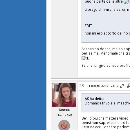
buona parte delle altre
ti prego dimmi che sei un
EDIT
non mi ero accorto del "io
Ahahah no donna, ma so appre
bellissima! Menomale che ci 
Se ti fai un giro sul suo profi
23
11 marzo, 2015 - 21:13
AK ha detto
Domanda frivola ai maschie
Tanakka
Utente 3xP
Be', io più che mettere video
pensi non saprei cos'altro far
Cristina ecc. Fossero perlome