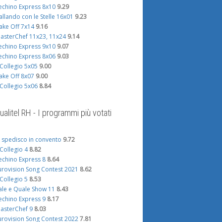
echino Express 8x10
9.29
allando con le Stelle 16x01
9.23
ake Off 7x14
9.16
asterChef 11x23, 11x24
9.14
echino Express 9x10
9.07
echino Express 8x06
9.03
l Collegio 5x05
9.00
ake Off 8x07
9.00
l Collegio 5x06
8.84
ualitel RH - I programmi più votati
i spedisco in convento
9.72
l Collegio 4
8.82
echino Express 8
8.64
urovision Song Contest 2021
8.62
l Collegio 5
8.53
ale e Quale Show 11
8.43
echino Express 9
8.17
asterChef 9
8.03
urovision Song Contest 2022
7.81