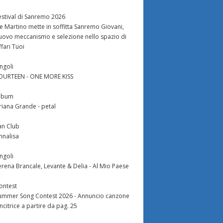
estival di Sanremo 2026
e Martino mette in soffitta Sanremo Giovani,
uovo meccanismo e selezione nello spazio di
ffari Tuoi
ingoli
OURTEEN - ONE MORE KISS
lbum
riana Grande - petal
an Club
nnalisa
ingoli
erena Brancale, Levante & Delia - Al Mio Paese
ontest
ummer Song Contest 2026 - Annuncio canzone
incitrice a partire da pag. 25