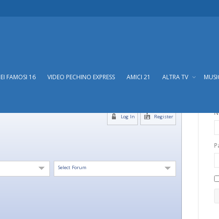
DEI FAMOSI 16
VIDEO PECHINO EXPRESS
AMICI 21
ALTRA TV
MUS
N
Log In
Register
P
Select Forum