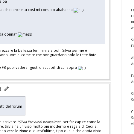
 maschio anche tu così mi consolo ahahahha
F
D
n
A
 da donna"
S
F
zzare la bellezza femminile e boh, Silvia per me è
sono uomini come te che non guardano solo le tette finte
A
A
lo FB puoi vedere i gusti discutibili di cui sopra
F
A
S
S
tti del forum
C
S
 e scrivere
"Silvia Provvedi bellissima"
, per far capire come la
v
e. Silvia ha un viso molto più moderno e regale di Cecilia,
no vere le zinne di quest'ultime, tipo quella che abbia vinto