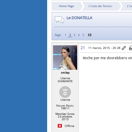
Home Page
L'Isola dei Famosi
L'I
Le DONATELLA
Page:
1
2
3
4
5
21
11 marzo, 2015 - 20:28
Anche per me dovrebbero vi
smiley
Utente
DIAMANTE
Utente
Forum Posts:
19811
Member Since:
24 ottobre,
2013
Offline