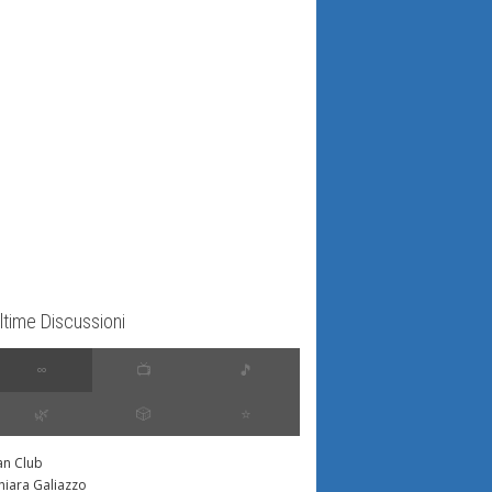
ltime Discussioni
∞
📺
🎵
🌿
🎲
⭐️
an Club
hiara Galiazzo