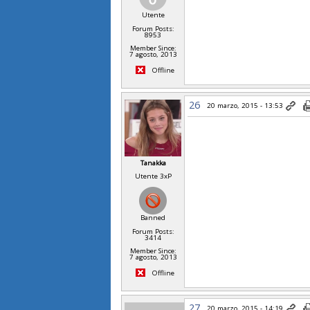
Utente
Forum Posts:
8953
Member Since:
7 agosto, 2013
Offline
26
20 marzo, 2015 - 13:53
Tanakka
Utente 3xP
Banned
Forum Posts:
3414
Member Since:
7 agosto, 2013
Offline
27
20 marzo, 2015 - 14:19