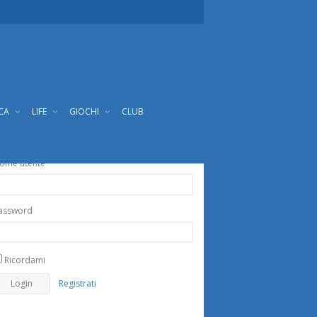
ICA
LIFE
GIOCHI
CLUB
ome utente
assword
Ricordami
Registrati