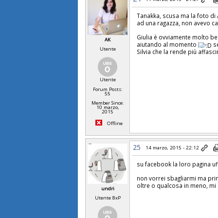
Tanakka, scusa ma la foto di A
ad una ragazza, non avevo c
Giulia è ovviamente molto bell
AK
aiutando al momento
se
Utente
Silvia che la rende più affas
Utente
Forum Posts:
55
Member Since:
10 marzo,
2015
Offline
25
14 marzo, 2015 - 22:12
su facebook la loro pagina uff
non vorrei sbagliarmi ma prim
oltre o qualcosa in meno, mi 
undri
Utente 8xP