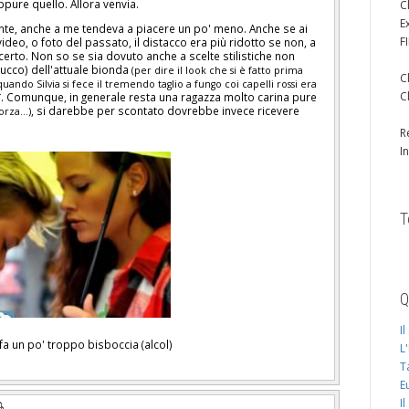
ppure quello. Allora venvia.
C
E
ente, anche a me tendeva a piacere un po' meno. Anche se ai
F
 video, o foto del passato, il distacco era più ridotto se non, a
 incerto. Non so se sia dovuto anche a scelte stilistiche non
rucco) dell'attuale bionda
(per dire il look che si è fatto prima
C
uando Silvia si fece il tremendo taglio a fungo coi capelli rossi era
C
. Comunque, in generale resta una ragazza molto carina pure
, si darebbe per scontato dovrebbe invece ricevere
rza...)
R
I
T
Q
I
fa un po' troppo bisboccia (alcol)
L
T
E
I