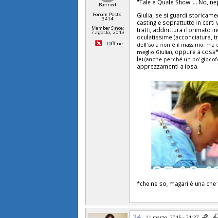
"Tale e Quale Show"... No, ne
Banned
Giulia, se si guardi storicam
Forum Posts:
3414
casting e soprattutto in certi
Member Since:
tratti, addirittura il primato
7 agosto, 2013
oculatissime (acconciatura, t
Offline
dell'isola non è il massimo, ma q
, oppure a cosa*
meglio Giulia)
lei
(anche perché un po' giocofo
apprezzamenti a iosa.
*che ne so, magari è una che 
24
11 marzo, 2015 - 21:27