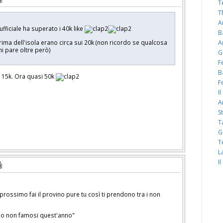
T
T
A
fficiale ha superato i 40k like
B
A
ima dell'isola erano circa sui 20k (non ricordo se qualcosa
i pare oltre però)
G
F
B
 15k. Ora quasi 50k
F
I
A
S
T
G
T
L
I
prossimo fai il provino pure tu così ti prendono tra i non
ano non famosi quest'anno"