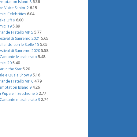
emptation Island 8
6.36
he Voice Senior 2
6.15
mici Celebrities
6.04
ake Off 9
6.00
mici 19
5.89
rande Fratello VIP 5
5.77
estival di Sanremo 2021
5.65
allando con le Stelle 15
5.65
estival di Sanremo 2020
5.58
l Cantante Mascherato
5.48
mici 20
5.40
tar in the Star
5.20
ale e Quale Show 9
5.16
rande Fratello VIP 6
4.79
emptation Island 9
4.26
a Pupa e il Secchione 5
2.77
l Cantante mascherato 3
2.74