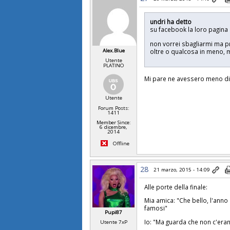
undri ha detto
su facebook la loro pagina u
non vorrei sbagliarmi ma pr
Alex.Blue
oltre o qualcosa in meno, m
Utente
PLATINO
Mi pare ne avessero meno di
Utente
Forum Posts:
1411
Member Since:
6 dicembre,
2014
Offline
28
21 marzo, 2015 - 14:09
Alle porte della finale:
Mia amica: "Che bello, l'anno 
famosi"
Pupi87
Io: "Ma guarda che non c'er
Utente 7xP