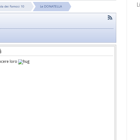
L
sola dei Famosi 10
Le DONATELLA
ncere loro