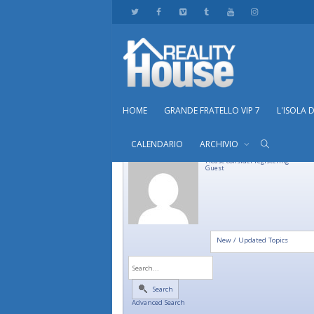
HOME
GRANDE FRATELLO VIP 7
L'ISOLA 
CALENDARIO
ARCHIVIO
Please consider registering
Guest
New / Updated Topics
Search
Advanced Search