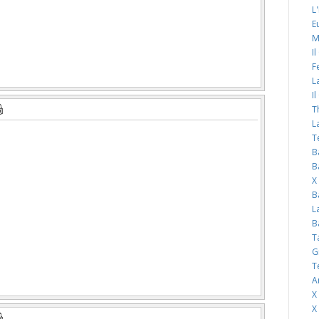
L
E
M
I
F
L
I
T
L
T
B
B
X
B
L
B
T
G
T
A
X
X