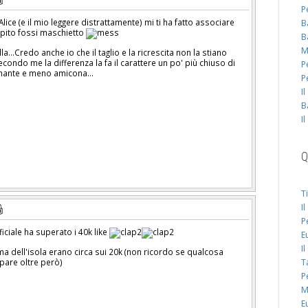
P
lice (e il mio leggere distrattamente) mi ti ha fatto associare
B
apito fossi maschietto
B
M
a...Credo anche io che il taglio e la ricrescita non la stiano
condo me la differenza la fa il carattere un po' più chiuso di
P
cinante e meno amicona...
P
I
B
I
Q
T
I
P
iciale ha superato i 40k like
E
I
a dell'isola erano circa sui 20k (non ricordo se qualcosa
pare oltre però)
T
P
M
E