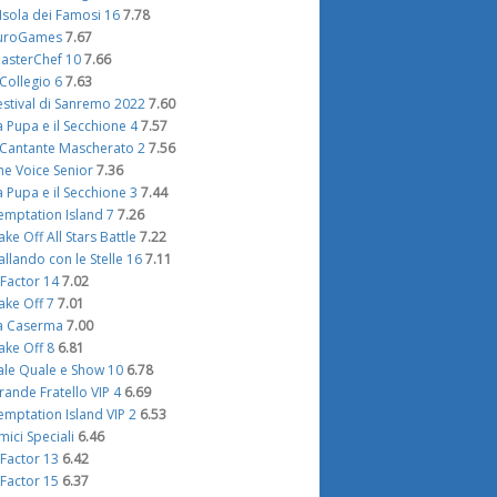
'Isola dei Famosi 16
7.78
uroGames
7.67
asterChef 10
7.66
l Collegio 6
7.63
estival di Sanremo 2022
7.60
a Pupa e il Secchione 4
7.57
l Cantante Mascherato 2
7.56
he Voice Senior
7.36
a Pupa e il Secchione 3
7.44
emptation Island 7
7.26
ake Off All Stars Battle
7.22
allando con le Stelle 16
7.11
 Factor 14
7.02
ake Off 7
7.01
a Caserma
7.00
ake Off 8
6.81
ale Quale e Show 10
6.78
rande Fratello VIP 4
6.69
emptation Island VIP 2
6.53
mici Speciali
6.46
 Factor 13
6.42
 Factor 15
6.37