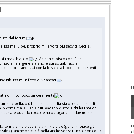
ietti del forum
ellissima. Cioè, proprio mille volte più sexy di Cecilia,
o più maschiaccio
Ma non capisco com'è che
l'isola...e in generale anche sui social...faccia
d x factor erano tutti con la bava alla bocca i concorrenti
scutibilissimi in fatto di fidanzati
U
anzati non li conosco sinceramente
amente bella. più bella sia di cecilia sia di cristina sia di
io come mai all'isola tutti vadano dietro a chi ha i meloni
n parlare quando rocco le ha paragonate a due uomini
F
atto male ma trovo silvia >>> le altre (giulia mi piace già
 silvia). anche perché è bella anche senza trucco, non come
C