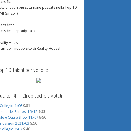
lassifiche
x talent con più settimane passate nella Top 10
IMI (singoli)
lassifiche
lassifiche Spotify Italia
eality House
n arrivo il nuovo sito di Reality House!
op 10 Talent per vendite
ualitel RH - Gli episodi più votati
l Collegio 4x06
9.81
'Isola dei Famosi 16x12
9.53
ale e Quale Show 11x07
9.50
urovision 2021x03
9.50
l Collegio 4x03
9.40