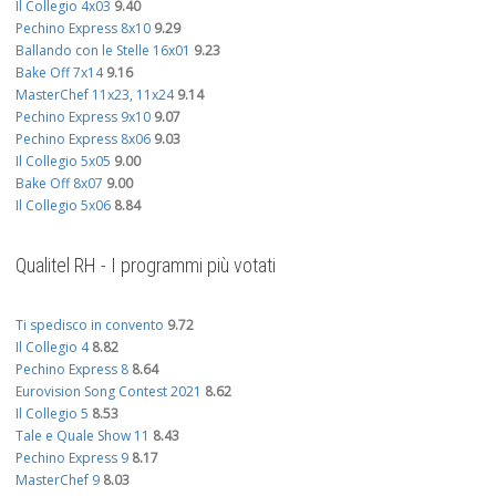
Il Collegio 4x03
9.40
Pechino Express 8x10
9.29
Ballando con le Stelle 16x01
9.23
Bake Off 7x14
9.16
MasterChef 11x23, 11x24
9.14
Pechino Express 9x10
9.07
Pechino Express 8x06
9.03
Il Collegio 5x05
9.00
Bake Off 8x07
9.00
Il Collegio 5x06
8.84
Qualitel RH - I programmi più votati
Ti spedisco in convento
9.72
Il Collegio 4
8.82
Pechino Express 8
8.64
Eurovision Song Contest 2021
8.62
Il Collegio 5
8.53
Tale e Quale Show 11
8.43
Pechino Express 9
8.17
MasterChef 9
8.03