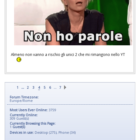
Almeno non vanno a rischio gli unici 2 che mi rimangono nello YT
...
…
1
2
3
4
5
6
7
Forum Timezone:
Europe/Rome
Most Users Ever Online:
3759
Currently Online:
309
Guest(s)
Currently Browsing this Page:
1
Guest(s)
Devices in use:
Desktop (275), Phone (34)