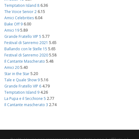
Temptation Island 8
6.36
The Voice Senior 2
6.15
Amici Celebrities
6.04
Bake Off 9
6.00
Amici 19
5.89
Grande Fratello VIP 5
5.77
Festival di Sanremo 2021
5.65
Ballando con le Stelle 15
5.65
Festival di Sanremo 2020
5.58
Il Cantante Mascherato
5.48
Amici 20
5.40
Star in the Star
5.20
Tale e Quale Show 9
5.16
Grande Fratello VIP 6
4.79
Temptation Island 9
4.26
La Pupa e il Secchione 5
2.77
Il Cantante mascherato 3
2.74