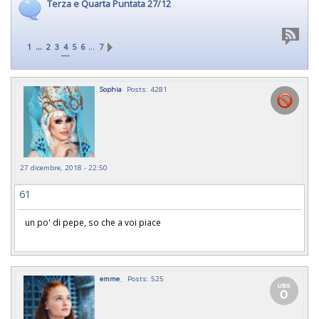
Terza e Quarta Puntata 27/12
...
…
1
2
3
4
5
6
7
Sophia
Posts: 4281
27 dicembre, 2018 - 22:50
61
un po' di pepe, so che a voi piace
emme_
Posts: 525