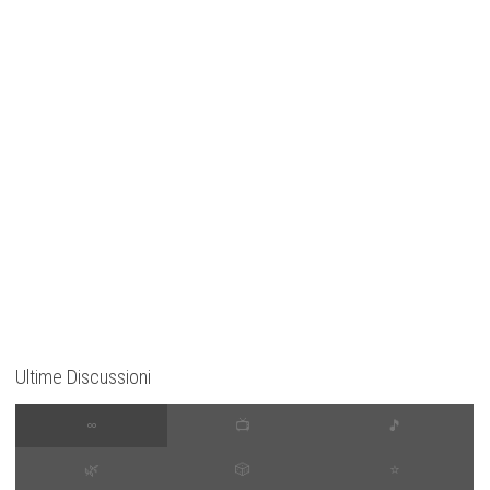
Ultime Discussioni
∞
📺
🎵
🌿
🎲
⭐️