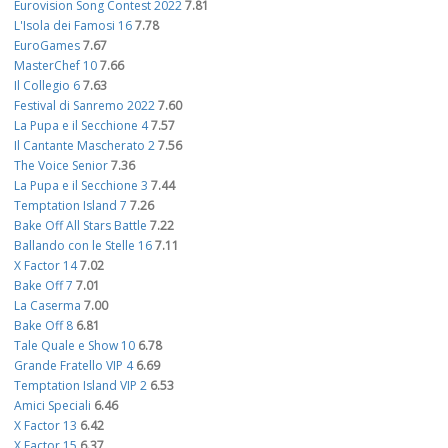
Eurovision Song Contest 2022
7.81
L'Isola dei Famosi 16
7.78
EuroGames
7.67
MasterChef 10
7.66
Il Collegio 6
7.63
Festival di Sanremo 2022
7.60
La Pupa e il Secchione 4
7.57
Il Cantante Mascherato 2
7.56
The Voice Senior
7.36
La Pupa e il Secchione 3
7.44
Temptation Island 7
7.26
Bake Off All Stars Battle
7.22
Ballando con le Stelle 16
7.11
X Factor 14
7.02
Bake Off 7
7.01
La Caserma
7.00
Bake Off 8
6.81
Tale Quale e Show 10
6.78
Grande Fratello VIP 4
6.69
Temptation Island VIP 2
6.53
Amici Speciali
6.46
X Factor 13
6.42
X Factor 15
6.37