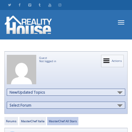
Toggl
Guest
navig
Actions
Not logged in
New/Updated Topics
Select Forum
Forums
MasterChef Italia
MasterChef All Stars