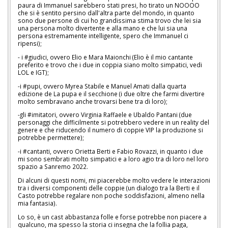
paura di Immanuel sarebbero stati presi, ho tirato un NOOOO
che si è sentito persino dall'altra parte del mondo, in quanto
sono due persone di cui ho grandissima stima trovo che lei sia
una persona molto divertente e alla mano e che lui sia una
persona estremamente intelligente, spero che Immanuel ci
ripensi);
- i #giudici, ovvero Elio e Mara Maionchi (Elio è il mio cantante
preferito e trovo che i due in coppia siano molto simpatici, vedi
LOL e IGT);
-i #pupi, ovvero Myrea Stabile e Manuel Amati dalla quarta
edizione de La pupa e il secchione (i due oltre che farmi divertire
molto sembravano anche trovarsi bene tra di loro);
-gli #imitatori, ovvero Virginia Raffaele e Ubaldo Pantani (due
personaggi che difficilmente si potrebbero vedere in un reality del
genere e che riducendo il numero di coppie VIP la produzione si
potrebbe permettere);
-i #cantanti, ovvero Orietta Berti e Fabio Rovazzi, in quanto i due
mi sono sembrati molto simpatici e a loro agio tra di loro nel loro
spazio a Sanremo 2022.
Di alcuni di questi nomi, mi piacerebbe molto vedere le interazioni
tra i diversi componenti delle coppie (un dialogo tra la Berti e il
Casto potrebbe regalare non poche soddisfazioni, almeno nella
mia fantasia).
Lo so, è un cast abbastanza folle e forse potrebbe non piacere a
qualcuno, ma spesso la storia ci insegna che la follia paga,