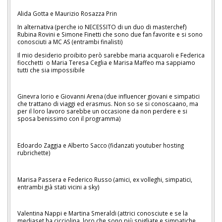
Alida Gotta e Maurizio Rosazza Prin
In alternativa (perche io NECESSITO di un duo di masterchef)
Rubina Rovini e Simone Finetti che sono due fan favorite e si sono
conosciuti a MC AS (entrambi finalisti)
Il mio desiderio proibito però sarebbe maria acquaroli e Federica
fiocchetti o Maria Teresa Ceglia e Marisa Maffeo ma sappiamo
tutti che sia impossibile
Ginevra Iorio e Giovanni Arena (due influencer giovani e simpatici
che trattano di viaggi ed erasmus. Non so se si conoscaano, ma
per il loro lavoro sarebbe un occasione da non perdere e si
sposa benissimo con il programma)
Edoardo Zaggia e Alberto Sacco (fidanzati youtuber hosting
rubrichette)
Marisa Passera e Federico Russo (amici, ex volleghi, simpatici,
entrambi già stati vicini a sky)
Valentina Nappi e Martina Smeraldi (attrici conosciute e se la
mediaset ha cicciolina, loro che sono più spigliate e simpatiche