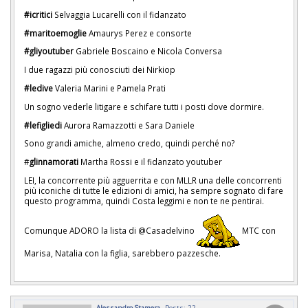
#icritici
Selvaggia Lucarelli con il fidanzato
#maritoemoglie
Amaurys Perez e consorte
#gliyoutuber
Gabriele Boscaino e Nicola Conversa
I due ragazzi più conosciuti dei Nirkiop
#ledive
Valeria Marini e Pamela Prati
Un sogno vederle litigare e schifare tutti i posti dove dormire.
#lefigliedi
Aurora Ramazzotti e Sara Daniele
Sono grandi amiche, almeno credo, quindi perché no?
#
glinnamorati
Martha Rossi e il fidanzato youtuber
LEI, la concorrente più agguerrita e con MLLR una delle concorrenti
più iconiche di tutte le edizioni di amici, ha sempre sognato di fare
questo programma, quindi Costa leggimi e non te ne pentirai.
Comunque ADORO la lista di @Casadelvino
MTC con
Marisa, Natalia con la figlia, sarebbero pazzesche.
Alessandro Stamera
Posts: 22