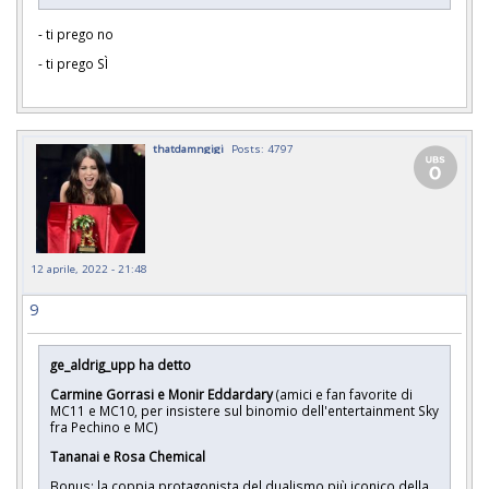
- ti prego no
- ti prego SÌ
thatdamngigi
Posts: 4797
12 aprile, 2022 - 21:48
9
ge_aldrig_upp ha detto
Carmine Gorrasi e Monir Eddardary
(amici e fan favorite di
MC11 e MC10, per insistere sul binomio dell'entertainment Sky
fra Pechino e MC)
Tananai e Rosa Chemical
Bonus: la coppia protagonista del dualismo più iconico della