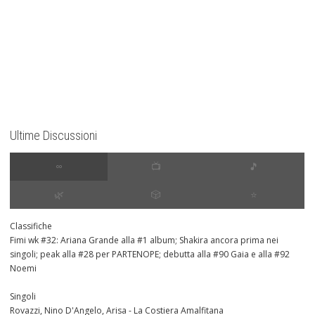
Ultime Discussioni
∞
📺
🎵
🌿
🎲
⭐️
Classifiche
Fimi wk #32: Ariana Grande alla #1 album; Shakira ancora prima nei
singoli; peak alla #28 per PARTENOPE; debutta alla #90 Gaia e alla #92
Noemi
Singoli
Rovazzi, Nino D'Angelo, Arisa - La Costiera Amalfitana