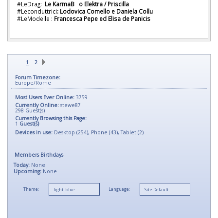
#LeDrag:
Le
KarmaB o Elektra / Priscilla
#Leconduttrici
: Lodovica Comello e Daniela Collu
#LeModelle :
Francesca Pepe ed Elisa de Panicis
1
2
Forum Timezone:
Europe/Rome
Most Users Ever Online:
3759
Currently Online:
stewe87
298
Guest(s)
Currently Browsing this Page:
1
Guest(s)
Devices in use:
Desktop (254), Phone (43), Tablet (2)
Members Birthdays
Today:
None
Upcoming:
None
Theme:
Language: