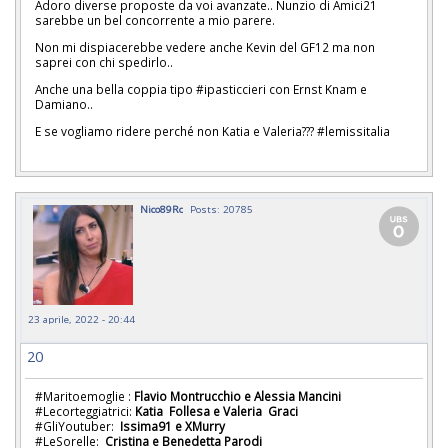
Adoro diverse proposte da voi avanzate.. Nunzio di Amici21
sarebbe un bel concorrente a mio parere.
Non mi dispiacerebbe vedere anche Kevin del GF12 ma non
saprei con chi spedirlo..
Anche una bella coppia tipo #ipasticcieri con Ernst Knam e
Damiano..
E se vogliamo ridere perché non Katia e Valeria??? #lemissitalia
Nico89Rc
Posts: 20785
23 aprile, 2022 - 20:44
20
#Maritoemoglie :
Flavio Montrucchio e Alessia Mancini
#Lecorteggiatrici:
Katia Follesa e Valeria Graci
#GliYoutuber:
Issima91 e XMurry
#LeSorelle:
Cristina e Benedetta Parodi