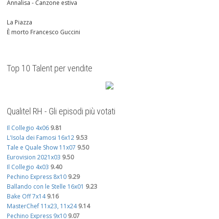
Annalisa - Canzone estiva
La Piazza
È morto Francesco Guccini
Top 10 Talent per vendite
Qualitel RH - Gli episodi più votati
Il Collegio 4x06
9.81
L'Isola dei Famosi 16x12
9.53
Tale e Quale Show 11x07
9.50
Eurovision 2021x03
9.50
Il Collegio 4x03
9.40
Pechino Express 8x10
9.29
Ballando con le Stelle 16x01
9.23
Bake Off 7x14
9.16
MasterChef 11x23, 11x24
9.14
Pechino Express 9x10
9.07