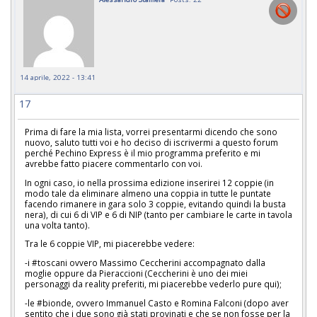
14 aprile, 2022 - 13:41
17
Prima di fare la mia lista, vorrei presentarmi dicendo che sono
nuovo, saluto tutti voi e ho deciso di iscrivermi a questo forum
perché Pechino Express è il mio programma preferito e mi
avrebbe fatto piacere commentarlo con voi.
In ogni caso, io nella prossima edizione inserirei 12 coppie (in
modo tale da eliminare almeno una coppia in tutte le puntate
facendo rimanere in gara solo 3 coppie, evitando quindi la busta
nera), di cui 6 di VIP e 6 di NIP (tanto per cambiare le carte in tavola
una volta tanto).
Tra le 6 coppie VIP, mi piacerebbe vedere:
-i #toscani ovvero Massimo Ceccherini accompagnato dalla
moglie oppure da Pieraccioni (Ceccherini è uno dei miei
personaggi da reality preferiti, mi piacerebbe vederlo pure qui);
-le #bionde, ovvero Immanuel Casto e Romina Falconi (dopo aver
sentito che i due sono già stati provinati e che se non fosse per la