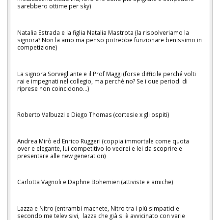
sarebbero ottime per sky)
Natalia Estrada e la figlia Natalia Mastrota (la rispolveriamo la
signora? Non la amo ma penso potrebbe funzionare benissimo in
competizione)
La signora Sorvegliante e il Prof Maggi (forse difficile perché volti
rai e impegnati nel collegio, ma perché no? Se i due periodi di
riprese non coincidono...)
Roberto Valbuzzi e Diego Thomas (cortesie x gli ospiti)
Andrea Mirò ed Enrico Ruggeri (coppia immortale come quota
over e elegante, lui competitivo lo vedrei e lei da scoprire e
presentare alle new generation)
Carlotta Vagnoli e Daphne Bohemien (attiviste e amiche)
Lazza e Nitro (entrambi machete, Nitro tra i più simpatici e
secondo me televisivi, lazza che già si è avvicinato con varie