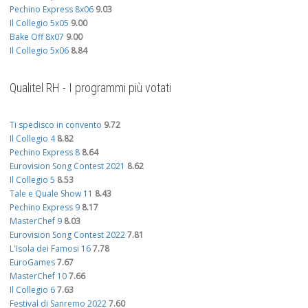
Pechino Express 8x06
9.03
Il Collegio 5x05
9.00
Bake Off 8x07
9.00
Il Collegio 5x06
8.84
Qualitel RH - I programmi più votati
Ti spedisco in convento
9.72
Il Collegio 4
8.82
Pechino Express 8
8.64
Eurovision Song Contest 2021
8.62
Il Collegio 5
8.53
Tale e Quale Show 11
8.43
Pechino Express 9
8.17
MasterChef 9
8.03
Eurovision Song Contest 2022
7.81
L'Isola dei Famosi 16
7.78
EuroGames
7.67
MasterChef 10
7.66
Il Collegio 6
7.63
Festival di Sanremo 2022
7.60