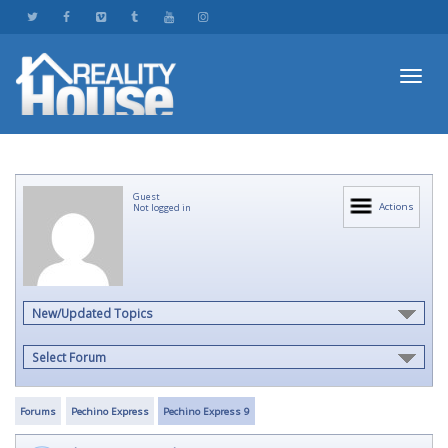
Toggl
Guest
navig
Actions
Not logged in
New/Updated Topics
Select Forum
Forums
Pechino Express
Pechino Express 9