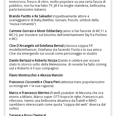
motocross, fresco di ritiro, molto popolare su una certa fascia di
pubblico, non ha mai fatto TV. Jill è la moglie olandese, bellissima,
parla benissimo italiano)
Brando Pacitto e Re Salvador
(rispettivamente attore e
sceneggiatore di Baby (Netflix). Giovani, freschi, simboli della
"nuova romanità")
Carmine Gorrasi e Monir Eddardary
(amici e fan favorite di MC11 e
MC10, per insistere sul binomio dell'entertainment Sky fra Pechino
e MC)
Cloe D'Arcangelo ed Estefania Bernal
(classica coppia F/F
modelle/influencer, Estefania sta facendo l'Isola e la sua amica
Cloe sta emergendo sui social come personaggio in studio)
Danilo Bertazzi e Roberto Nozza
(Danilo è celebre per essere
stato lo storico volto della Melevisione, di recente ha fatto coming
out e Roberto è il suo compagno)
Flavio Montrucchio e Alessia Mancini
Francesco Cicconetti e Chiara Pieri
(attivista trans popolarissimo
su Instagram + la sua ragazza)
Marco e Francesco Merrino
(fratelli youtuber di Messina che ora
vivono a Milano, Marco super OTT/sopra le righe, Francesco più
riflessivo. Hanno una bellissima dinamica da fratelli e IMHO
sarebbero interessanti come quota "coppia del web" diversa dal
solito)
Tananai e Rosa Chemical