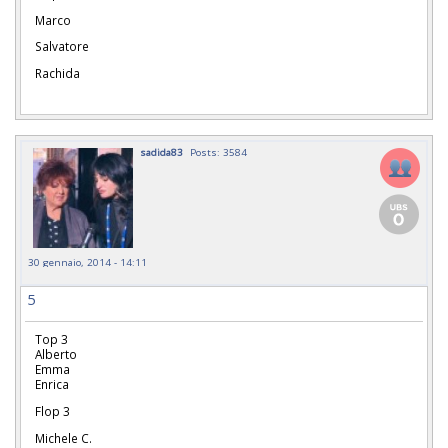
Marco
Salvatore
Rachida
sadida83
Posts: 3584
30 gennaio, 2014 - 14:11
5
Top 3
Alberto
Emma
Enrica
Flop 3
Michele C.