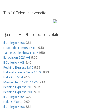
Top 10 Talent per vendite
Qualitel RH - Gli episodi più votati
Il Collegio 4x06
9.81
L'Isola dei Famosi 16x12
9.53
Tale e Quale Show 11x07
9.50
Eurovision 2021x03
9.50
Il Collegio 4x03
9.40
Pechino Express 8x10
9.29
Ballando con le Stelle 16x01
9.23
Bake Off 7x14
9.16
MasterChef 11x23, 11x24
9.14
Pechino Express 9x10
9.07
Pechino Express 8x06
9.03
Il Collegio 5x05
9.00
Bake Off 8x07
9.00
Il Collegio 5x06
8.84