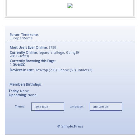
Forum Timezone:
Europe/Rome
Most Users Ever Online:
3759
Currently Online:
leparole
,
allego
,
Going19
288
Guest(s)
Currently Browsing this Page:
1
Guest(s)
Devices in use:
Desktop (235), Phone (53), Tablet (3)
Members Birthdays
Today:
None
Upcoming:
None
Theme:
Language:
©
Simple:Press