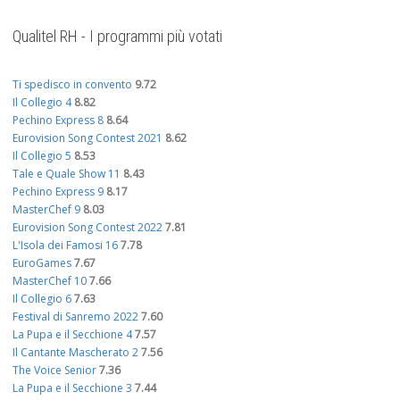
Qualitel RH - I programmi più votati
Ti spedisco in convento
9.72
Il Collegio 4
8.82
Pechino Express 8
8.64
Eurovision Song Contest 2021
8.62
Il Collegio 5
8.53
Tale e Quale Show 11
8.43
Pechino Express 9
8.17
MasterChef 9
8.03
Eurovision Song Contest 2022
7.81
L'Isola dei Famosi 16
7.78
EuroGames
7.67
MasterChef 10
7.66
Il Collegio 6
7.63
Festival di Sanremo 2022
7.60
La Pupa e il Secchione 4
7.57
Il Cantante Mascherato 2
7.56
The Voice Senior
7.36
La Pupa e il Secchione 3
7.44