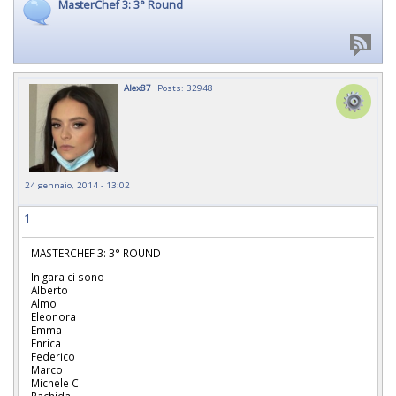
MasterChef 3: 3° Round
Alex87
Posts: 32948
24 gennaio, 2014 - 13:02
1
MASTERCHEF 3: 3° ROUND
In gara ci sono
Alberto
Almo
Eleonora
Emma
Enrica
Federico
Marco
Michele C.
Rachida