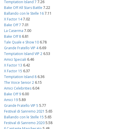
Temptation Island 7
7.26
Bake Off All Stars Battle
7.22
Ballando con le Stelle 16
7.11
X Factor 14
7.02
Bake Off 7
7.01
La Caserma
7.00
Bake Off 8
6.81
Tale Quale e Show 10
6.78
Grande Fratello VIP 4
6.69
Temptation Island VIP 2
6.53
Amici Speciali
6.46
X Factor 13
6.42
X Factor 15
6.37
Temptation Island 8
6.36
The Voice Senior 2
6.15
Amici Celebrities
6.04
Bake Off 9
6.00
Amici 19
5.89
Grande Fratello VIP 5
5.77
Festival di Sanremo 2021
5.65
Ballando con le Stelle 15
5.65
Festival di Sanremo 2020
5.58
Il Cantante Mascherato
5.48