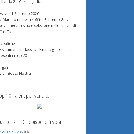
allando 21: Cast e giudici
estival di Sanremo 2026
e Martino mette in soffitta Sanremo Giovani,
uovo meccanismo e selezione nello spazio di
ffari Tuoi
lassifiche
e settimane in classifica Fimi degli ex talent
resenti in top 20
ingoli
aia - Bossa Nostra
op 10 Talent per vendite
ualitel RH - Gli episodi più votati
l Collegio 4x06
9.81