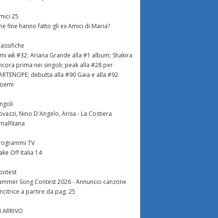
mici 25
he fine hanno fatto gli ex Amici di Maria?
lassifiche
imi wk #32: Ariana Grande alla #1 album; Shakira
ncora prima nei singoli; peak alla #28 per
ARTENOPE; debutta alla #90 Gaia e alla #92
oemi
ingoli
ovazzi, Nino D'Angelo, Arisa - La Costiera
malfitana
rogrammi TV
ake Off Italia 14
ontest
ummer Song Contest 2026 - Annuncio canzone
incitrice a partire da pag. 25
N ARRIVO