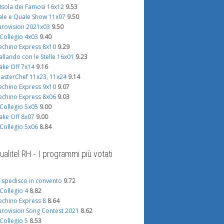
'Isola dei Famosi 16x12
9.53
ale e Quale Show 11x07
9.50
urovision 2021x03
9.50
l Collegio 4x03
9.40
echino Express 8x10
9.29
allando con le Stelle 16x01
9.23
ake Off 7x14
9.16
asterChef 11x23, 11x24
9.14
echino Express 9x10
9.07
echino Express 8x06
9.03
l Collegio 5x05
9.00
ake Off 8x07
9.00
l Collegio 5x06
8.84
ualitel RH - I programmi più votati
i spedisco in convento
9.72
l Collegio 4
8.82
echino Express 8
8.64
urovision Song Contest 2021
8.62
l Collegio 5
8.53