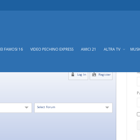
DEI FAMOSI 16
VIDEO PECHINO EXPRESS
AMICI 21
ALTRA TV
MUS
N
Log In
Register
P
Select Forum