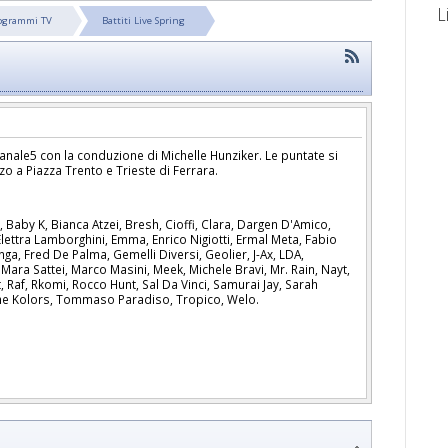
L
ogrammi TV
Battiti Live Spring
ale5 con la conduzione di Michelle Hunziker. Le puntate si
zo a Piazza Trento e Trieste di Ferrara.
, Baby K, Bianca Atzei, Bresh, Cioffi, Clara, Dargen D'Amico,
Elettra Lamborghini, Emma, Enrico Nigiotti, Ermal Meta, Fabio
ga, Fred De Palma, Gemelli Diversi, Geolier, J-Ax, LDA,
Mara Sattei, Marco Masini, Meek, Michele Bravi, Mr. Rain, Nayt,
t, Raf, Rkomi, Rocco Hunt, Sal Da Vinci, Samurai Jay, Sarah
he Kolors, Tommaso Paradiso, Tropico, Welo.