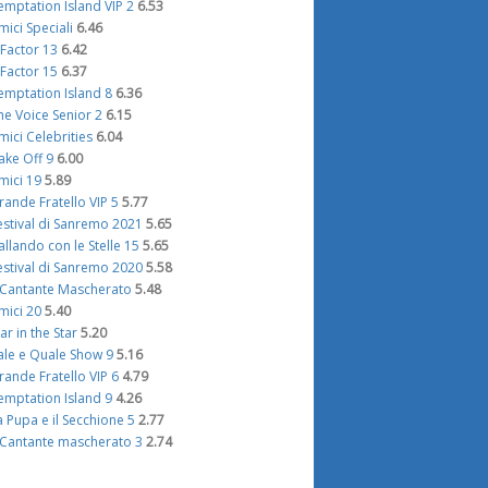
emptation Island VIP 2
6.53
mici Speciali
6.46
 Factor 13
6.42
 Factor 15
6.37
emptation Island 8
6.36
he Voice Senior 2
6.15
mici Celebrities
6.04
ake Off 9
6.00
mici 19
5.89
rande Fratello VIP 5
5.77
estival di Sanremo 2021
5.65
allando con le Stelle 15
5.65
estival di Sanremo 2020
5.58
l Cantante Mascherato
5.48
mici 20
5.40
tar in the Star
5.20
ale e Quale Show 9
5.16
rande Fratello VIP 6
4.79
emptation Island 9
4.26
a Pupa e il Secchione 5
2.77
l Cantante mascherato 3
2.74