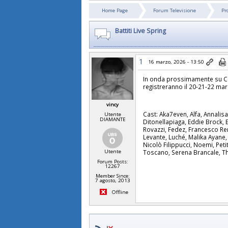
Home Page
Forum Televisione
Pr
Battiti Live Spring
1
16 marzo, 2026 - 13:50
In onda prossimamente su Can
registreranno il 20-21-22 mar
vincy
Cast: Aka7even, Alfa, Annalisa
Utente
DIAMANTE
Ditonellapiaga, Eddie Brock, 
Rovazzi, Fedez, Francesco Ren
Levante, Luché, Malika Ayane, 
Nicolò Filippucci, Noemi, Peti
Utente
Toscano, Serena Brancale, T
Forum Posts:
12267
Member Since:
7 agosto, 2013
Offline