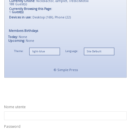
Currently Online:
NicksFactor
,
iamplet
,
TrediciMotivi
188
Guest(s)
Currently Browsing this Page:
1
Guest(s)
Devices in use:
Desktop (169), Phone (22)
Members Birthdays
Today:
None
Upcoming:
None
Theme:
Language:
©
Simple:Press
Nome utente
Password