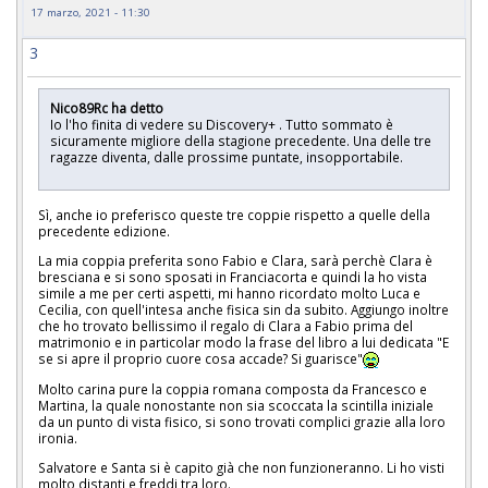
17 marzo, 2021 - 11:30
3
Nico89Rc ha detto
Io l'ho finita di vedere su Discovery+ . Tutto sommato è
sicuramente migliore della stagione precedente. Una delle tre
ragazze diventa, dalle prossime puntate, insopportabile.
Sì, anche io preferisco queste tre coppie rispetto a quelle della
precedente edizione.
La mia coppia preferita sono Fabio e Clara, sarà perchè Clara è
bresciana e si sono sposati in Franciacorta e quindi la ho vista
simile a me per certi aspetti, mi hanno ricordato molto Luca e
Cecilia, con quell'intesa anche fisica sin da subito. Aggiungo inoltre
che ho trovato bellissimo il regalo di Clara a Fabio prima del
matrimonio e in particolar modo la frase del libro a lui dedicata "E
se si apre il proprio cuore cosa accade? Si guarisce"
Molto carina pure la coppia romana composta da Francesco e
Martina, la quale nonostante non sia scoccata la scintilla iniziale
da un punto di vista fisico, si sono trovati complici grazie alla loro
ironia.
Salvatore e Santa si è capito già che non funzioneranno. Li ho visti
molto distanti e freddi tra loro.