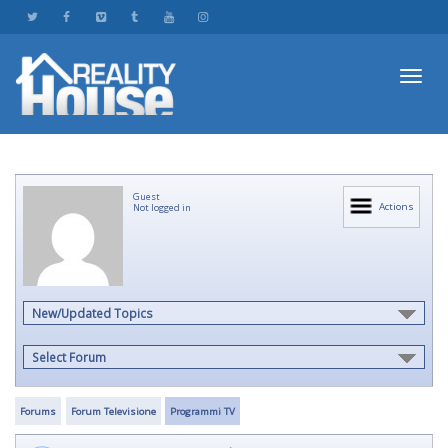
Toggl
Guest
navig
Actions
Not logged in
New/Updated Topics
Select Forum
Forums
Forum Televisione
Programmi TV