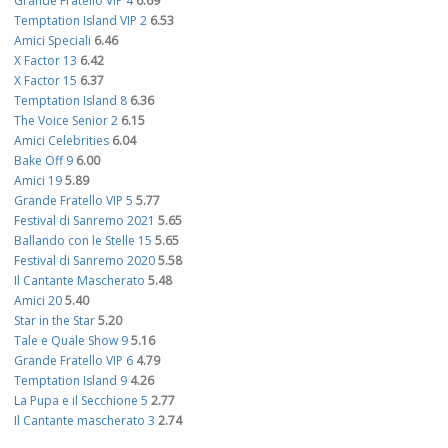
Grande Fratello VIP 4
6.69
Temptation Island VIP 2
6.53
Amici Speciali
6.46
X Factor 13
6.42
X Factor 15
6.37
Temptation Island 8
6.36
The Voice Senior 2
6.15
Amici Celebrities
6.04
Bake Off 9
6.00
Amici 19
5.89
Grande Fratello VIP 5
5.77
Festival di Sanremo 2021
5.65
Ballando con le Stelle 15
5.65
Festival di Sanremo 2020
5.58
Il Cantante Mascherato
5.48
Amici 20
5.40
Star in the Star
5.20
Tale e Quale Show 9
5.16
Grande Fratello VIP 6
4.79
Temptation Island 9
4.26
La Pupa e il Secchione 5
2.77
Il Cantante mascherato 3
2.74