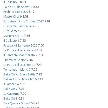
Il Collegio 5
8.53
Tale e Quale Show 11
8.43
Pechino Express 9
8.17
MasterChef 9
8.03
Eurovision Song Contest 2022
7.81
L'Isola dei Famosi 16
7.78
EuroGames
7.67
MasterChef 10
7.66
Il Collegio 6
7.63
Festival di Sanremo 2022
7.60
La Pupa e il Secchione 4
7.57
Il Cantante Mascherato 2
7.56
The Voice Senior
7.36
La Pupa e il Secchione 3
7.44
Temptation Island 7
7.26
Bake Off All Stars Battle
7.22
Ballando con le Stelle 16
7.11
X Factor 14
7.02
Bake Off 7
7.01
La Caserma
7.00
Bake Off 8
6.81
Tale Quale e Show 10
6.78