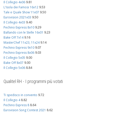
Il Collegio 4x06
9.81
L'Isola dei Famosi 16x12
9.53
Tale e Quale Show 11x07
9.50
Eurovision 2021x03
9.50
Il Collegio 4x03
9.40
Pechino Express 8x10
9.29
Ballando con le Stelle 16x01
9.23
Bake Off 7x14
9.16
MasterChef 11x23, 11x24
9.14
Pechino Express 9x10
9.07
Pechino Express 8x06
9.03
Il Collegio 5x05
9.00
Bake Off 8x07
9.00
Il Collegio 5x06
8.84
Qualitel RH - I programmi più votati
Ti spedisco in convento
9.72
Il Collegio 4
8.82
Pechino Express 8
8.64
Eurovision Song Contest 2021
8.62