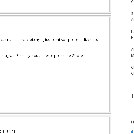
G
S
A
L
È
carina ma anche bitchy il giusto, mi son proprio divertito.
A
u Instagram @reality_house per le prossime 24 ore!
M
C
C
T
Q
o alla fine
I