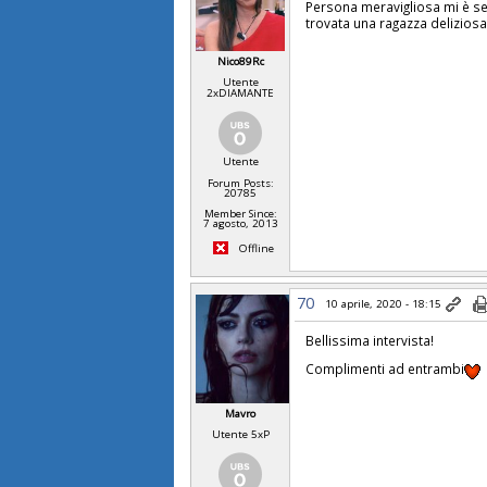
Persona meravigliosa mi è se
trovata una ragazza delizios
Nico89Rc
Utente
2xDIAMANTE
Utente
Forum Posts:
20785
Member Since:
7 agosto, 2013
Offline
70
10 aprile, 2020 - 18:15
Bellissima intervista!
Complimenti ad entrambi
Mavro
Utente 5xP