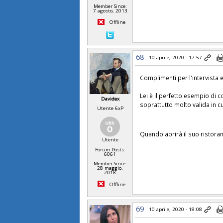
Member Since:
7 agosto, 2013
Offline
68
10 aprile, 2020 - 17:57
Complimenti per l'intervista
Lei è il perfetto esempio di 
Davidex
soprattutto molto valida in c
Utente 6xP
Quando aprirà il suo ristora
Utente
Forum Posts:
6061
Member Since:
28 maggio,
2018
Offline
69
10 aprile, 2020 - 18:08