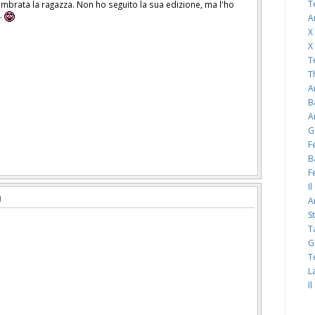
T
mbrata la ragazza. Non ho seguito la sua edizione, ma l'ho
a.
A
X
X
T
T
A
B
A
G
F
B
F
I
A
S
T
G
T
L
I