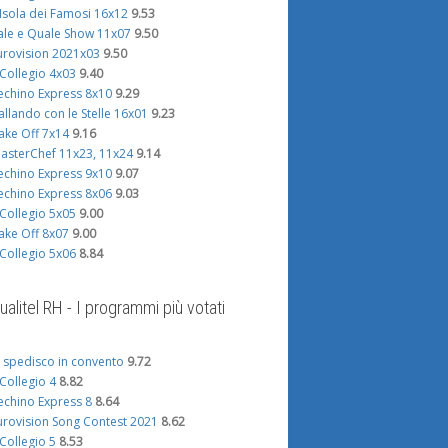
'Isola dei Famosi 16x12
9.53
ale e Quale Show 11x07
9.50
urovision 2021x03
9.50
l Collegio 4x03
9.40
echino Express 8x10
9.29
allando con le Stelle 16x01
9.23
ake Off 7x14
9.16
asterChef 11x23, 11x24
9.14
echino Express 9x10
9.07
echino Express 8x06
9.03
l Collegio 5x05
9.00
ake Off 8x07
9.00
l Collegio 5x06
8.84
ualitel RH - I programmi più votati
i spedisco in convento
9.72
l Collegio 4
8.82
echino Express 8
8.64
urovision Song Contest 2021
8.62
l Collegio 5
8.53