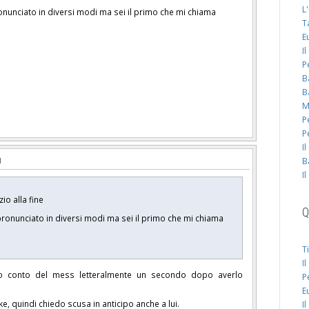
L
onunciato in diversi modi ma sei il primo che mi chiama
T
E
I
P
B
B
M
P
P
I
B
I
zio alla fine
Q
pronunciato in diversi modi ma sei il primo che mi chiama
T
I
o conto del mess letteralmente un secondo dopo averlo
P
E
, quindi chiedo scusa in anticipo anche a lui.
I