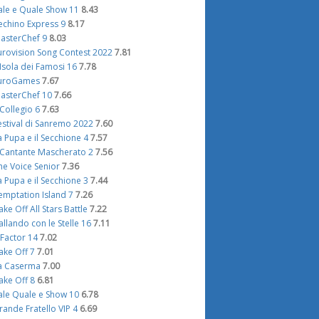
ale e Quale Show 11
8.43
echino Express 9
8.17
asterChef 9
8.03
urovision Song Contest 2022
7.81
'Isola dei Famosi 16
7.78
uroGames
7.67
asterChef 10
7.66
l Collegio 6
7.63
estival di Sanremo 2022
7.60
a Pupa e il Secchione 4
7.57
l Cantante Mascherato 2
7.56
he Voice Senior
7.36
a Pupa e il Secchione 3
7.44
emptation Island 7
7.26
ake Off All Stars Battle
7.22
allando con le Stelle 16
7.11
 Factor 14
7.02
ake Off 7
7.01
a Caserma
7.00
ake Off 8
6.81
ale Quale e Show 10
6.78
rande Fratello VIP 4
6.69