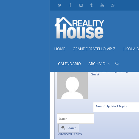
HOME
GRANDE FRATELLO VIP 7
L'ISOLA 
CALENDARIO
ARCHIVIO
Please consider registering
Guest
New / Updated Topics
Search
Advanced Search