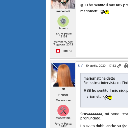
@BB ho sentito il mio nick pr
meriomett
mariomatt
Admin
Forum Posts:
12198
Member Since:
7 agosto, 2013
Offline
67
10 aprile, 2020 - 17:52
mariomatt ha detto
Bellissima intervista dall'ini
BB
@BB ho sentito il mio nick 
Firenze
meriomett
Moderatore
Scusaaaaaaa, mi sono res
pronunciato.
Moderatore
Forum Posts:
Ho avuto dubbi anche su @vike
17480