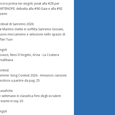
ncora prima nei singoli; peak alla #28 per
ARTENOPE; debutta alla #90 Gaia e alla #92
oemi
estival di Sanremo 2026
e Martino mette in soffitta Sanremo Giovani,
uovo meccanismo e selezione nello spazio di
ffari Tuoi
ingoli
ovazzi, Nino D'Angelo, Arisa - La Costiera
malfitana
ontest
ummer Song Contest 2026 - Annuncio canzone
incitrice a partire da pag. 25
lassifiche
e settimane in classifica Fimi degli ex talent
resenti in top 20
ingoli