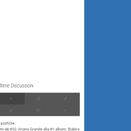
ltime Discussioni
∞
📺
🎵
🌿
🎲
⭐️
lassifiche
imi wk #32: Ariana Grande alla #1 album; Shakira