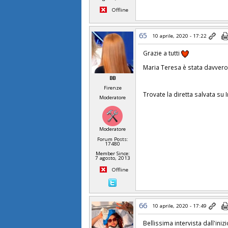
Offline
65
10 aprile, 2020 - 17:22
Grazie a tutti
Maria Teresa è stata davvero 
BB
Firenze
Trovate la diretta salvata s
Moderatore
Moderatore
Forum Posts:
17480
Member Since:
7 agosto, 2013
Offline
66
10 aprile, 2020 - 17:49
Bellissima intervista dall'inizi