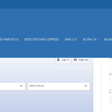
DEI FAMOSI 16
VIDEO PECHINO EXPRESS
AMICI 21
ALTRA TV
MUS
N
Log In
Register
P
Select Forum