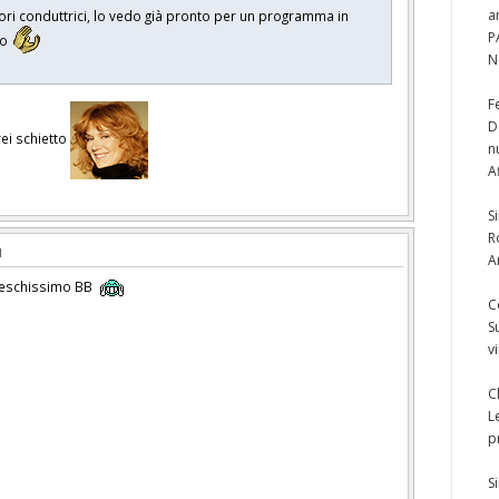
a
ori conduttrici, lo vedo già pronto per un programma in
P
no
N
F
D
rei schietto
n
A
S
R
A
zeschissimo BB
C
S
v
C
L
p
S