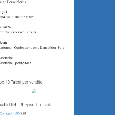
aia - Bossa Nostra
ingoli
nnalisa - Canzone estiva
a Piazza
 morto Francesco Guccini
lbum
adonna - Confessions on a Dancefloor: Part II
lassifiche
lassifiche Spotify Italia
op 10 Talent per vendite
ualitel RH - Gli episodi più votati
l Collegio 4x06
9.81