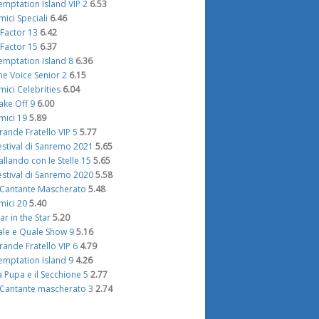
emptation Island VIP 2
6.53
mici Speciali
6.46
 Factor 13
6.42
 Factor 15
6.37
emptation Island 8
6.36
he Voice Senior 2
6.15
mici Celebrities
6.04
ake Off 9
6.00
mici 19
5.89
rande Fratello VIP 5
5.77
estival di Sanremo 2021
5.65
allando con le Stelle 15
5.65
estival di Sanremo 2020
5.58
l Cantante Mascherato
5.48
mici 20
5.40
tar in the Star
5.20
ale e Quale Show 9
5.16
rande Fratello VIP 6
4.79
emptation Island 9
4.26
a Pupa e il Secchione 5
2.77
l Cantante mascherato 3
2.74