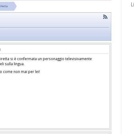
L
Hetta
iretta si è confermata un personaggio televisivamente
li sulla lingua.
ato come non mai per lei!