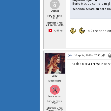
Berto è acido come le migli
seconda serata su Italia U
Utente
Forum Posts:
13915
Member Since:
21 aprile, 2015
più che acido di
Offline
64
10 aprile, 2020 - 17:10
Una dea Maria Teresa e paz
Alby
Moderatore
Moderatore
Forum Posts:
8542
Member Since:
7 agosto, 2013