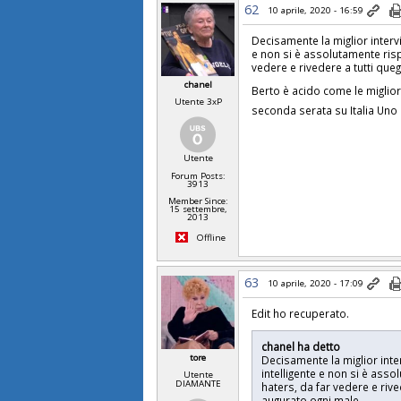
62
10 aprile, 2020 - 16:59
Decisamente la miglior intervi
e non si è assolutamente risp
vedere e rivedere a tutti que
chanel
Berto è acido come le miglior
Utente 3xP
seconda serata su Italia Uno
Utente
Forum Posts:
3913
Member Since:
15 settembre,
2013
Offline
63
10 aprile, 2020 - 17:09
Edit ho recuperato.
chanel ha detto
tore
Decisamente la miglior inter
intelligente e non si è ass
Utente
DIAMANTE
haters, da far vedere e riv
augurato ogni male.