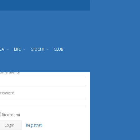
ICA
LIFE
GIOCHI
CLUB
ome utente
assword
Ricordami
Registrati