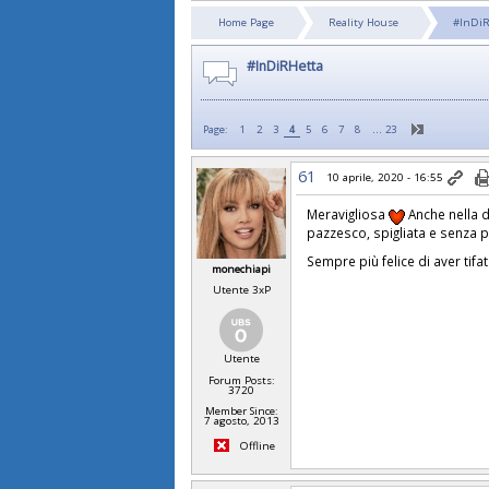
Home Page
Reality House
#InDiR
#InDiRHetta
…
Page:
1
2
3
4
5
6
7
8
23
61
10 aprile, 2020 - 16:55
Meravigliosa
Anche nella d
pazzesco, spigliata e senza pe
Sempre più felice di aver tif
monechiapi
Utente 3xP
Utente
Forum Posts:
3720
Member Since:
7 agosto, 2013
Offline