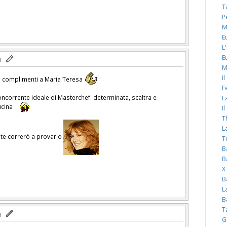
T
P
M
E
L
E
M
I
 e complimenti a Maria Teresa
F
concorrente ideale di Masterchef: determinata, scaltra e
L
ucina
I
T
L
nte correrò a provarlo
T
B
B
X
B
L
B
T
G