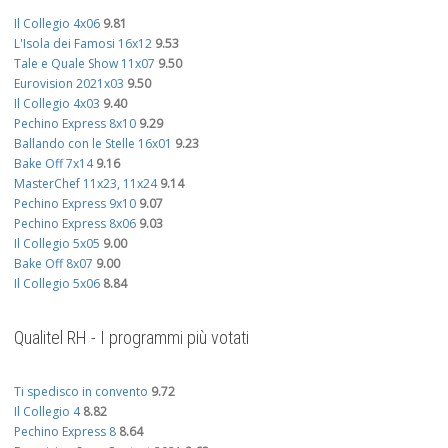
Il Collegio 4x06
9.81
L'Isola dei Famosi 16x12
9.53
Tale e Quale Show 11x07
9.50
Eurovision 2021x03
9.50
Il Collegio 4x03
9.40
Pechino Express 8x10
9.29
Ballando con le Stelle 16x01
9.23
Bake Off 7x14
9.16
MasterChef 11x23, 11x24
9.14
Pechino Express 9x10
9.07
Pechino Express 8x06
9.03
Il Collegio 5x05
9.00
Bake Off 8x07
9.00
Il Collegio 5x06
8.84
Qualitel RH - I programmi più votati
Ti spedisco in convento
9.72
Il Collegio 4
8.82
Pechino Express 8
8.64