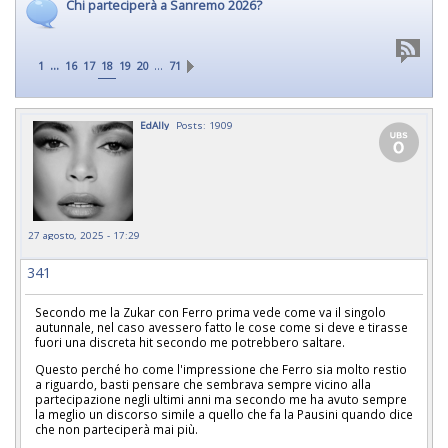
Chi parteciperà a Sanremo 2026?
...
…
1
16
17
18
19
20
71
EdAlly
Posts: 1909
27 agosto, 2025 - 17:29
341
Secondo me la Zukar con Ferro prima vede come va il singolo
autunnale, nel caso avessero fatto le cose come si deve e tirasse
fuori una discreta hit secondo me potrebbero saltare.
Questo perché ho come l'impressione che Ferro sia molto restio
a riguardo, basti pensare che sembrava sempre vicino alla
partecipazione negli ultimi anni ma secondo me ha avuto sempre
la meglio un discorso simile a quello che fa la Pausini quando dice
che non parteciperà mai più.