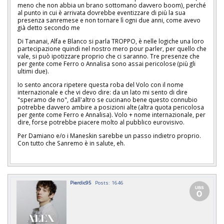
meno che non abbia un brano sottomano davvero boom), perché
al punto in cui è arrivata dovrebbe eventizzare di più la sua
presenza sanremese e non tornare lì ogni due anni, come avevo
già detto secondo me
Di Tananai, Alfa e Blanco si parla TROPPO, è nelle logiche una loro
partecipazione quindi nel nostro mero pour parler, per quello che
vale, si può ipotizzare proprio che ci saranno. Tre presenze che
per gente come Ferro o Annalisa sono assai pericolose (più gli
ultimi due).
Io sento ancora ripetere questa roba del Volo con il nome
internazionale e che vi devo dire: da un lato mi sento di dire
"speramo de no", dall'altro se cucinano bene questo connubio
potrebbe davvero ambire a posizioni alte (altra quota pericolosa
per gente come Ferro e Annalisa). Volo + nome internazionale, per
dire, forse potrebbe piacere molto al pubblico eurovisivo.
Per Damiano e/o i Maneskin sarebbe un passo indietro proprio.
Con tutto che Sanremo è in salute, eh.
Pierdic95
Posts: 1646