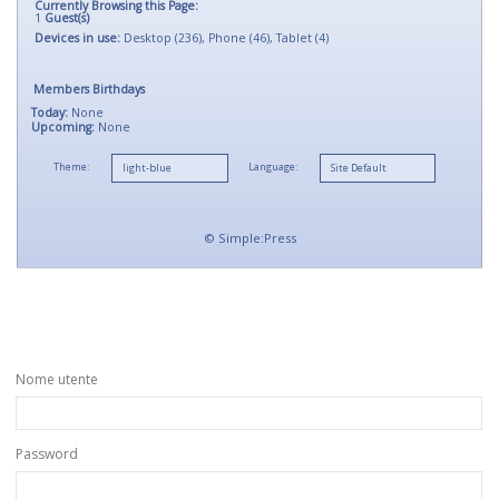
Currently Browsing this Page:
1
Guest(s)
Devices in use:
Desktop (236), Phone (46), Tablet (4)
Members Birthdays
Today:
None
Upcoming:
None
Theme:
Language:
©
Simple:Press
Nome utente
Password