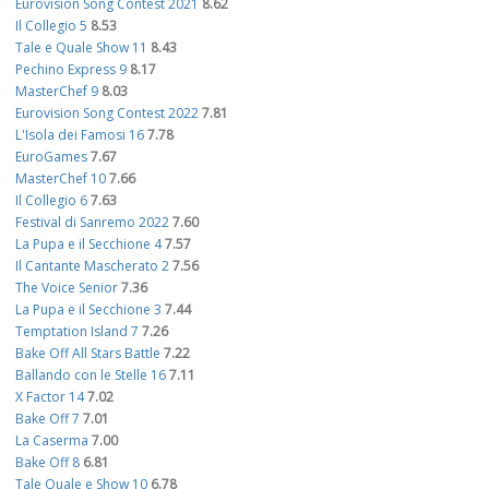
Eurovision Song Contest 2021
8.62
Il Collegio 5
8.53
Tale e Quale Show 11
8.43
Pechino Express 9
8.17
MasterChef 9
8.03
Eurovision Song Contest 2022
7.81
L'Isola dei Famosi 16
7.78
EuroGames
7.67
MasterChef 10
7.66
Il Collegio 6
7.63
Festival di Sanremo 2022
7.60
La Pupa e il Secchione 4
7.57
Il Cantante Mascherato 2
7.56
The Voice Senior
7.36
La Pupa e il Secchione 3
7.44
Temptation Island 7
7.26
Bake Off All Stars Battle
7.22
Ballando con le Stelle 16
7.11
X Factor 14
7.02
Bake Off 7
7.01
La Caserma
7.00
Bake Off 8
6.81
Tale Quale e Show 10
6.78