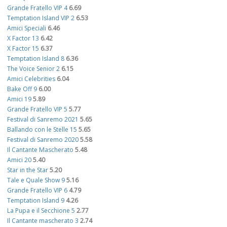
Grande Fratello VIP 4
6.69
Temptation Island VIP 2
6.53
Amici Speciali
6.46
X Factor 13
6.42
X Factor 15
6.37
Temptation Island 8
6.36
The Voice Senior 2
6.15
Amici Celebrities
6.04
Bake Off 9
6.00
Amici 19
5.89
Grande Fratello VIP 5
5.77
Festival di Sanremo 2021
5.65
Ballando con le Stelle 15
5.65
Festival di Sanremo 2020
5.58
Il Cantante Mascherato
5.48
Amici 20
5.40
Star in the Star
5.20
Tale e Quale Show 9
5.16
Grande Fratello VIP 6
4.79
Temptation Island 9
4.26
La Pupa e il Secchione 5
2.77
Il Cantante mascherato 3
2.74