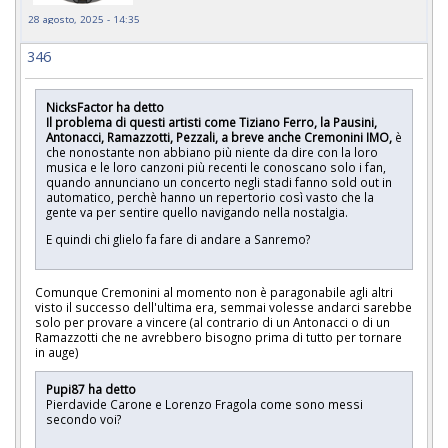
28 agosto, 2025 - 14:35
346
NicksFactor ha detto
Il problema di questi artisti come Tiziano Ferro, la Pausini,
Antonacci, Ramazzotti, Pezzali, a breve anche Cremonini IMO,
è
che nonostante non abbiano più niente da dire con la loro
musica e le loro canzoni più recenti le conoscano solo i fan,
quando annunciano un concerto negli stadi fanno sold out in
automatico, perchè hanno un repertorio così vasto che la
gente va per sentire quello navigando nella nostalgia.
E quindi chi glielo fa fare di andare a Sanremo?
Comunque Cremonini al momento non è paragonabile agli altri
visto il successo dell'ultima era, semmai volesse andarci sarebbe
solo per provare a vincere (al contrario di un Antonacci o di un
Ramazzotti che ne avrebbero bisogno prima di tutto per tornare
in auge)
Pupi87 ha detto
Pierdavide Carone e Lorenzo Fragola come sono messi
secondo voi?