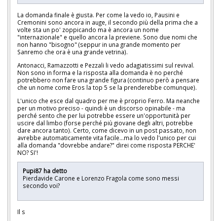
La domanda finale è giusta. Per come la vedo io, Pausini e
Cremonini sono ancora in auge, il secondo più della prima che a
volte sta un po' zoppicando ma è ancora un nome
"internazionale" e quello ancora la previene. Sono due nomi che
non hanno "bisogno" (seppur in una grande momento per
Sanremo che ora è una grande vetrina).
Antonacci, Ramazzotti e Pezzali li vedo adagiatissimi sul revival.
Non sono in forma e la risposta alla domanda è no perché
potrebbero non fare una grande figura (continuo però a pensare
che un nome come Eros la top 5 se la prenderebbe comunque).
L'unico che esce dal quadro per me è proprio Ferro. Ma neanche
per un motivo preciso - quindi è un discorso opinabile - ma
perché sento che per lui potrebbe essere un'opportunità per
uscire dal limbo (forse perché più giovane degli altri, potrebbe
dare ancora tanto). Certo, come dicevo in un post passato, non
avrebbe automaticamente vita facile...ma lo vedo l'unico per cui
alla domanda "dovrebbe andare?" direi come risposta PERCHE'
NO? SI'!
Pupi87 ha detto
Pierdavide Carone e Lorenzo Fragola come sono messi
secondo voi?
Il s