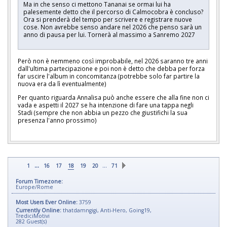
Ma in che senso ci mettono Tananai se ormai lui ha
palesemente detto che il percorso di Calmocobra è concluso?
Ora si prenderà del tempo per scrivere e registrare nuove
cose. Non avrebbe senso andare nel 2026 che penso sarà un
anno di pausa per lui. Tornerà al massimo a Sanremo 2027
Però non è nemmeno così improbabile, nel 2026 saranno tre anni
dall'ultima partecipazione e poi non è detto che debba per forza
far uscire l'album in concomitanza (potrebbe solo far partire la
nuova era da lì eventualmente)
Per quanto riguarda Annalisa può anche essere che alla fine non ci
vada e aspetti il 2027 se ha intenzione di fare una tappa negli
Stadi (sempre che non abbia un pezzo che giustifichi la sua
presenza l'anno prossimo)
...
…
1
16
17
18
19
20
71
Forum Timezone:
Europe/Rome
Most Users Ever Online:
3759
Currently Online:
thatdamngigi
,
Anti-Hero
,
Going19
,
TrediciMotivi
282
Guest(s)