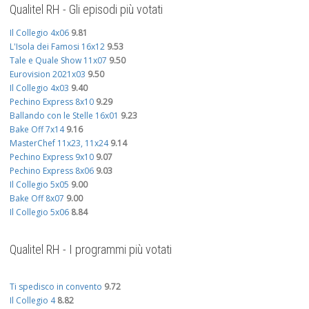
Qualitel RH - Gli episodi più votati
Il Collegio 4x06
9.81
L'Isola dei Famosi 16x12
9.53
Tale e Quale Show 11x07
9.50
Eurovision 2021x03
9.50
Il Collegio 4x03
9.40
Pechino Express 8x10
9.29
Ballando con le Stelle 16x01
9.23
Bake Off 7x14
9.16
MasterChef 11x23, 11x24
9.14
Pechino Express 9x10
9.07
Pechino Express 8x06
9.03
Il Collegio 5x05
9.00
Bake Off 8x07
9.00
Il Collegio 5x06
8.84
Qualitel RH - I programmi più votati
Ti spedisco in convento
9.72
Il Collegio 4
8.82