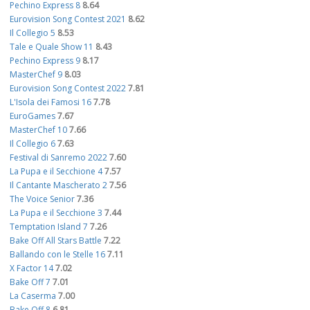
Pechino Express 8
8.64
Eurovision Song Contest 2021
8.62
Il Collegio 5
8.53
Tale e Quale Show 11
8.43
Pechino Express 9
8.17
MasterChef 9
8.03
Eurovision Song Contest 2022
7.81
L'Isola dei Famosi 16
7.78
EuroGames
7.67
MasterChef 10
7.66
Il Collegio 6
7.63
Festival di Sanremo 2022
7.60
La Pupa e il Secchione 4
7.57
Il Cantante Mascherato 2
7.56
The Voice Senior
7.36
La Pupa e il Secchione 3
7.44
Temptation Island 7
7.26
Bake Off All Stars Battle
7.22
Ballando con le Stelle 16
7.11
X Factor 14
7.02
Bake Off 7
7.01
La Caserma
7.00
Bake Off 8
6.81