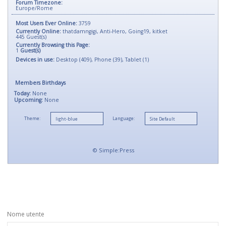
Forum Timezone:
Europe/Rome
Most Users Ever Online:
3759
Currently Online:
thatdamngigi
,
Anti-Hero
,
Going19
,
kitket
445
Guest(s)
Currently Browsing this Page:
1
Guest(s)
Devices in use:
Desktop (409), Phone (39), Tablet (1)
Members Birthdays
Today:
None
Upcoming:
None
Theme:
Language:
©
Simple:Press
Nome utente