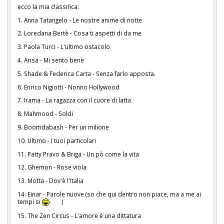
ecco la mia classifica:
1. Anna Tatangelo - Le nostre anime di notte
2. Loredana Bertè - Cosa ti aspetti di da me
3. Paola Turci - L'ultimo ostacolo
4. Arisa - Mi sento bene
5. Shade & Federica Carta - Senza farlo apposta.
6. Enrico Nigiotti - Nonno Hollywood
7. Irama - La ragazza con il cuore di latta
8. Mahmood - Soldi
9. Boomdabash - Per un milione
10. Ultimo - I tuoi particolari
11. Patty Pravo & Briga - Un pò come la vita
12. Ghemon - Rose viola
13. Motta - Dov'è l'Italia
14. Einar - Parole nuove (so che qui dentro non piace, ma a me ai
tempi si
)
15. The Zen Circus - L'amore è una dittatura