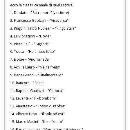
ecco la classifica finale di quel Festival:
1. Diodato – "Fai rumore" (vincitore)
2. Francesco Gabbani – "Viceversa"
3. Pinguini Tattici Nucleari – "Ringo Starr"
4. Le Vibrazioni – "Dov’è"
5. Piero Pelù – "Gigante"
6. Tosca – "Ho amato tutto"
7. Elodie – "Andromeda"
8. Achille Lauro – "Me ne frego"
9. Irene Grandi – "Finalmente io"
10. Rancore – "Eden"
11. Raphael Gualazzi – "Carioca"
12. Levante – "Tikibombom"
13. Anastasio – "Rosso di rabbia"
14. Alberto Urso – "Il sole ad est"
15. Marco Masini – "Il confronto"
16. Paolo Jannacci – "Voglio parlarti adesso"