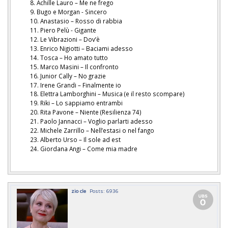
Achille Lauro – Me ne frego
Bugo e Morgan - Sincero
Anastasio – Rosso di rabbia
Piero Pelù - Gigante
Le Vibrazioni – Dov’è
Enrico Nigiotti – Baciami adesso
Tosca – Ho amato tutto
Marco Masini – Il confronto
Junior Cally – No grazie
Irene Grandi – Finalmente io
Elettra Lamborghini – Musica (e il resto scompare)
Riki – Lo sappiamo entrambi
Rita Pavone – Niente (Resilienza 74)
Paolo Jannacci – Voglio parlarti adesso
Michele Zarrillo – Nell’estasi o nel fango
Alberto Urso – Il sole ad est
Giordana Angi – Come mia madre
zio cle
Posts: 6936