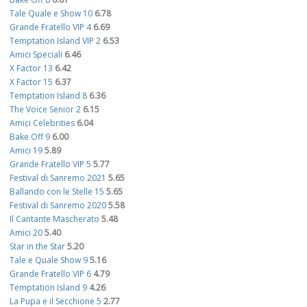
Tale Quale e Show 10
6.78
Grande Fratello VIP 4
6.69
Temptation Island VIP 2
6.53
Amici Speciali
6.46
X Factor 13
6.42
X Factor 15
6.37
Temptation Island 8
6.36
The Voice Senior 2
6.15
Amici Celebrities
6.04
Bake Off 9
6.00
Amici 19
5.89
Grande Fratello VIP 5
5.77
Festival di Sanremo 2021
5.65
Ballando con le Stelle 15
5.65
Festival di Sanremo 2020
5.58
Il Cantante Mascherato
5.48
Amici 20
5.40
Star in the Star
5.20
Tale e Quale Show 9
5.16
Grande Fratello VIP 6
4.79
Temptation Island 9
4.26
La Pupa e il Secchione 5
2.77