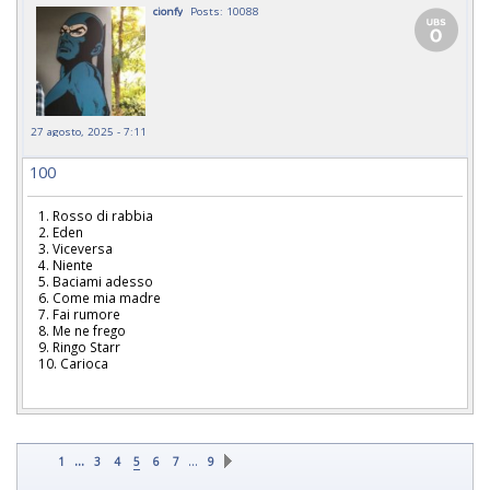
cionfy
Posts: 10088
27 agosto, 2025 - 7:11
100
1. Rosso di rabbia
2. Eden
3. Viceversa
4. Niente
5. Baciami adesso
6. Come mia madre
7. Fai rumore
8. Me ne frego
9. Ringo Starr
10. Carioca
...
…
1
3
4
5
6
7
9