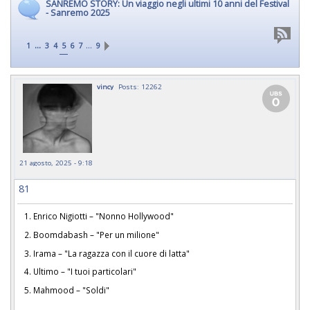
SANREMO STORY: Un viaggio negli ultimi 10 anni del Festival
- Sanremo 2025
...
…
1
3
4
5
6
7
9
vincy
Posts: 12262
21 agosto, 2025 - 9:18
81
1. Enrico Nigiotti – "Nonno Hollywood"
2. Boomdabash – "Per un milione"
3. Irama – "La ragazza con il cuore di latta"
4. Ultimo – "I tuoi particolari"
5. Mahmood – "Soldi"