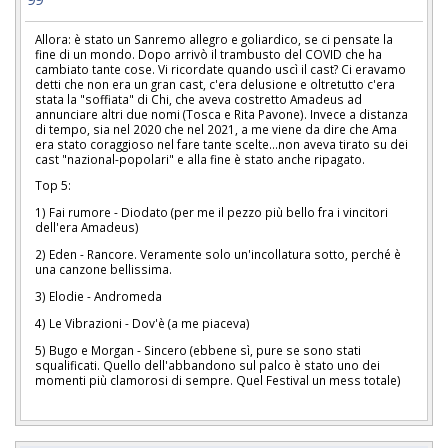
Allora: è stato un Sanremo allegro e goliardico, se ci pensate la
fine di un mondo. Dopo arrivò il trambusto del COVID che ha
cambiato tante cose. Vi ricordate quando uscì il cast? Ci eravamo
detti che non era un gran cast, c'era delusione e oltretutto c'era
stata la "soffiata" di Chi, che aveva costretto Amadeus ad
annunciare altri due nomi (Tosca e Rita Pavone). Invece a distanza
di tempo, sia nel 2020 che nel 2021, a me viene da dire che Ama
era stato coraggioso nel fare tante scelte...non aveva tirato su dei
cast "nazional-popolari" e alla fine è stato anche ripagato.
Top 5:
1) Fai rumore - Diodato (per me il pezzo più bello fra i vincitori
dell'era Amadeus)
2) Eden - Rancore. Veramente solo un'incollatura sotto, perché è
una canzone bellissima.
3) Elodie - Andromeda
4) Le Vibrazioni - Dov'è (a me piaceva)
5) Bugo e Morgan - Sincero (ebbene sì, pure se sono stati
squalificati. Quello dell'abbandono sul palco è stato uno dei
momenti più clamorosi di sempre. Quel Festival un mess totale)