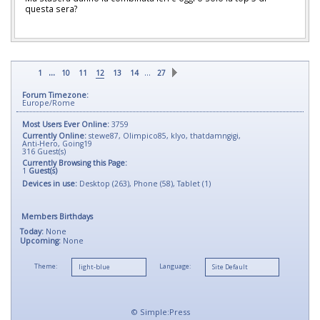
questa sera?
...
…
1
10
11
12
13
14
27
Forum Timezone:
Europe/Rome
Most Users Ever Online:
3759
Currently Online:
stewe87
,
Olimpico85
,
klyo
,
thatdamngigi
,
Anti-Hero
,
Going19
316
Guest(s)
Currently Browsing this Page:
1
Guest(s)
Devices in use:
Desktop (263), Phone (58), Tablet (1)
Members Birthdays
Today:
None
Upcoming:
None
Theme:
Language:
©
Simple:Press