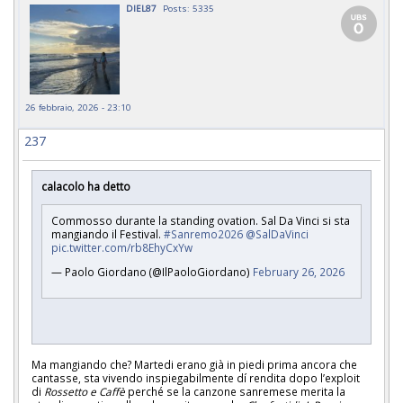
DIEL87
Posts: 5335
26 febbraio, 2026 - 23:10
237
calacolo ha detto
Commosso durante la standing ovation. Sal Da Vinci si sta
mangiando il Festival.
#Sanremo2026
@SalDaVinci
pic.twitter.com/rb8EhyCxYw
— Paolo Giordano (@IlPaoloGiordano)
February 26, 2026
Ma mangiando che? Martedi erano già in piedi prima ancora che
cantasse, sta vivendo inspiegabilmente dí rendita dopo l’exploit
di
Rossetto e Caffè
perché se la canzone sanremese merita la