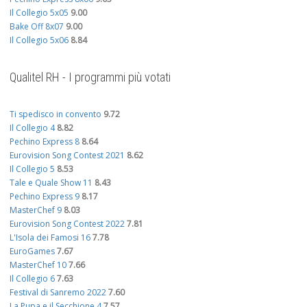
Il Collegio 5x05
9.00
Bake Off 8x07
9.00
Il Collegio 5x06
8.84
Qualitel RH - I programmi più votati
Ti spedisco in convento
9.72
Il Collegio 4
8.82
Pechino Express 8
8.64
Eurovision Song Contest 2021
8.62
Il Collegio 5
8.53
Tale e Quale Show 11
8.43
Pechino Express 9
8.17
MasterChef 9
8.03
Eurovision Song Contest 2022
7.81
L'Isola dei Famosi 16
7.78
EuroGames
7.67
MasterChef 10
7.66
Il Collegio 6
7.63
Festival di Sanremo 2022
7.60
La Pupa e il Secchione 4
7.57