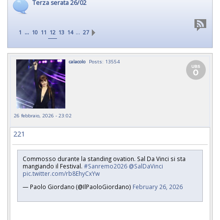
Terza serata 26/02
...
…
1
10
11
12
13
14
27
calacolo
Posts: 13554
26 febbraio, 2026 - 23:02
221
Commosso durante la standing ovation. Sal Da Vinci si sta
mangiando il Festival.
#Sanremo2026
@SalDaVinci
pic.twitter.com/rb8EhyCxYw
— Paolo Giordano (@IlPaoloGiordano)
February 26, 2026