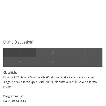
Ultime Discussioni
∞
📺
🎵
🌿
🎲
⭐️
Classifiche
Fimi wk #32: Ariana Grande alla #1 album; Shakira ancora prima nei
singoli; peak alla #28 per PARTENOPE; debutta alla #90 Gaia e alla #92
Noemi
Programmi TV
Bake Off Italia 14