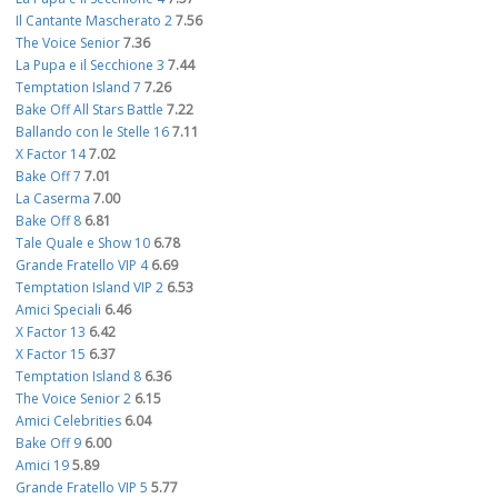
Il Cantante Mascherato 2
7.56
The Voice Senior
7.36
La Pupa e il Secchione 3
7.44
Temptation Island 7
7.26
Bake Off All Stars Battle
7.22
Ballando con le Stelle 16
7.11
X Factor 14
7.02
Bake Off 7
7.01
La Caserma
7.00
Bake Off 8
6.81
Tale Quale e Show 10
6.78
Grande Fratello VIP 4
6.69
Temptation Island VIP 2
6.53
Amici Speciali
6.46
X Factor 13
6.42
X Factor 15
6.37
Temptation Island 8
6.36
The Voice Senior 2
6.15
Amici Celebrities
6.04
Bake Off 9
6.00
Amici 19
5.89
Grande Fratello VIP 5
5.77