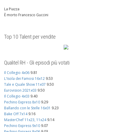
La Piazza
È morto Francesco Guccini
Top 10 Talent per vendite
Qualitel RH - Gli episodi più votati
Il Collegio 4x06
9.81
L'Isola dei Famosi 16x12
9.53
Tale e Quale Show 11x07
9.50
Eurovision 2021x03
9.50
Il Collegio 4x03
9.40
Pechino Express 8x10
9.29
Ballando con le Stelle 16x01
9.23
Bake Off 7x14
9.16
MasterChef 11x23, 11x24
9.14
Pechino Express 9x10
9.07
Pechino Express 8x06
9.03