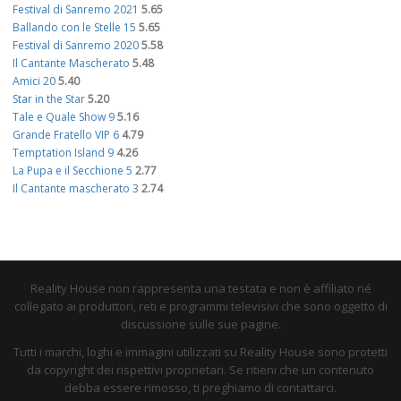
Festival di Sanremo 2021
5.65
Ballando con le Stelle 15
5.65
Festival di Sanremo 2020
5.58
Il Cantante Mascherato
5.48
Amici 20
5.40
Star in the Star
5.20
Tale e Quale Show 9
5.16
Grande Fratello VIP 6
4.79
Temptation Island 9
4.26
La Pupa e il Secchione 5
2.77
Il Cantante mascherato 3
2.74
Reality House non rappresenta una testata e non è affiliato né
collegato ai produttori, reti e programmi televisivi che sono oggetto di
discussione sulle sue pagine.
Tutti i marchi, loghi e immagini utilizzati su Reality House sono protetti
da copyright dei rispettivi proprietari. Se ritieni che un contenuto
debba essere rimosso, ti preghiamo di contattarci.