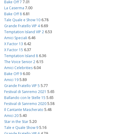
Bake Off 7
7.01
La Caserma
7.00
Bake Off 8
6.81
Tale Quale e Show 10
6.78
Grande Fratello VIP 4
6.69
Temptation Island VIP 2
6.53
Amici Speciali
6.46
X Factor 13
6.42
X Factor 15
6.37
Temptation Island 8
6.36
The Voice Senior 2
6.15
Amici Celebrities
6.04
Bake Off 9
6.00
Amici 19
5.89
Grande Fratello VIP 5
5.77
Festival di Sanremo 2021
5.65
Ballando con le Stelle 15
5.65
Festival di Sanremo 2020
5.58
Il Cantante Mascherato
5.48
Amici 20
5.40
Star in the Star
5.20
Tale e Quale Show 9
5.16
Grande Fratello VIP 6
4.79