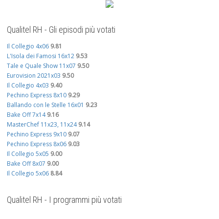
Qualitel RH - Gli episodi più votati
Il Collegio 4x06
9.81
L'Isola dei Famosi 16x12
9.53
Tale e Quale Show 11x07
9.50
Eurovision 2021x03
9.50
Il Collegio 4x03
9.40
Pechino Express 8x10
9.29
Ballando con le Stelle 16x01
9.23
Bake Off 7x14
9.16
MasterChef 11x23, 11x24
9.14
Pechino Express 9x10
9.07
Pechino Express 8x06
9.03
Il Collegio 5x05
9.00
Bake Off 8x07
9.00
Il Collegio 5x06
8.84
Qualitel RH - I programmi più votati