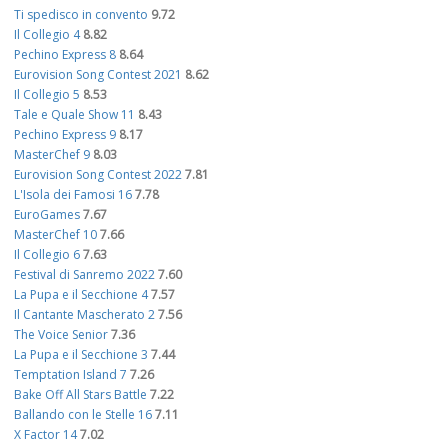
Ti spedisco in convento
9.72
Il Collegio 4
8.82
Pechino Express 8
8.64
Eurovision Song Contest 2021
8.62
Il Collegio 5
8.53
Tale e Quale Show 11
8.43
Pechino Express 9
8.17
MasterChef 9
8.03
Eurovision Song Contest 2022
7.81
L'Isola dei Famosi 16
7.78
EuroGames
7.67
MasterChef 10
7.66
Il Collegio 6
7.63
Festival di Sanremo 2022
7.60
La Pupa e il Secchione 4
7.57
Il Cantante Mascherato 2
7.56
The Voice Senior
7.36
La Pupa e il Secchione 3
7.44
Temptation Island 7
7.26
Bake Off All Stars Battle
7.22
Ballando con le Stelle 16
7.11
X Factor 14
7.02