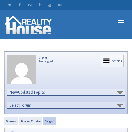
Toggl
Guest
navig
Actions
Not logged in
New/Updated Topics
Select Forum
Forums
Forum Musica
Singoli