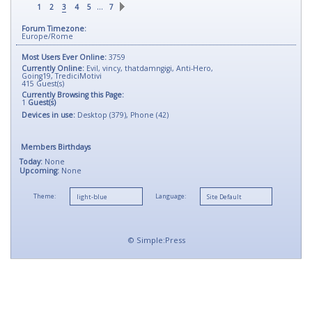
…
1
2
3
4
5
7
Forum Timezone:
Europe/Rome
Most Users Ever Online:
3759
Currently Online:
Evil
,
vincy
,
thatdamngigi
,
Anti-Hero
,
Going19
,
TrediciMotivi
415
Guest(s)
Currently Browsing this Page:
1
Guest(s)
Devices in use:
Desktop (379), Phone (42)
Members Birthdays
Today:
None
Upcoming:
None
Theme:
Language:
©
Simple:Press