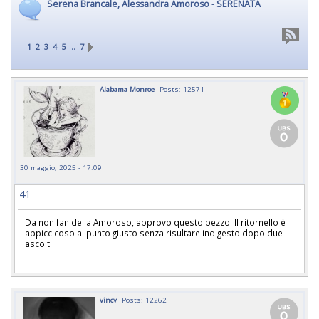
Serena Brancale, Alessandra Amoroso - SERENATA
…
1
2
3
4
5
7
Alabama Monroe
Posts: 12571
30 maggio, 2025 - 17:09
41
Da non fan della Amoroso, approvo questo pezzo. Il ritornello è
appiccicoso al punto giusto senza risultare indigesto dopo due
ascolti.
vincy
Posts: 12262