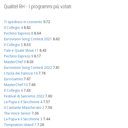
Qualitel RH - I programmi più votati
Ti spedisco in convento
9.72
Il Collegio 4
8.82
Pechino Express 8
8.64
Eurovision Song Contest 2021
8.62
Il Collegio 5
8.53
Tale e Quale Show 11
8.43
Pechino Express 9
8.17
MasterChef 9
8.03
Eurovision Song Contest 2022
7.81
L'Isola dei Famosi 16
7.78
EuroGames
7.67
MasterChef 10
7.66
Il Collegio 6
7.63
Festival di Sanremo 2022
7.60
La Pupa e il Secchione 4
7.57
Il Cantante Mascherato 2
7.56
The Voice Senior
7.36
La Pupa e il Secchione 3
7.44
Temptation Island 7
7.26