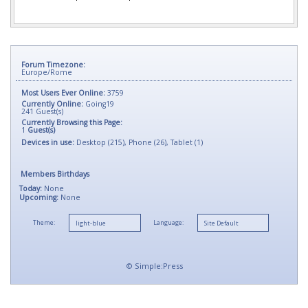
Forum Timezone:
Europe/Rome
Most Users Ever Online:
3759
Currently Online:
Going19
241
Guest(s)
Currently Browsing this Page:
1
Guest(s)
Devices in use:
Desktop (215), Phone (26), Tablet (1)
Members Birthdays
Today:
None
Upcoming:
None
Theme:
Language:
©
Simple:Press