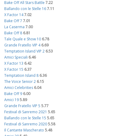
Bake Off All Stars Battle
7.22
Ballando con le Stelle 16
7.11
X Factor 14
7.02
Bake Off 7
7.01
La Caserma
7.00
Bake Off 8
6.81
Tale Quale e Show 10
6.78
Grande Fratello VIP 4
6.69
Temptation Island VIP 2
6.53
Amici Speciali
6.46
X Factor 13
6.42
X Factor 15
6.37
Temptation Island 8
6.36
The Voice Senior 2
6.15
Amici Celebrities
6.04
Bake Off 9
6.00
Amici 19
5.89
Grande Fratello VIP 5
5.77
Festival di Sanremo 2021
5.65
Ballando con le Stelle 15
5.65
Festival di Sanremo 2020
5.58
Il Cantante Mascherato
5.48