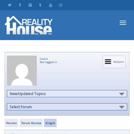
Toggl
Guest
navig
Actions
Not logged in
New/Updated Topics
Select Forum
Forums
Forum Musica
Singoli