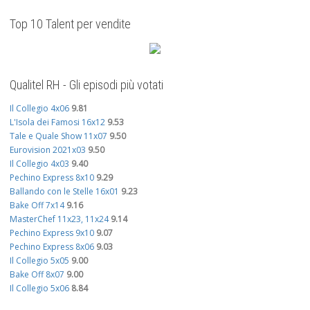
Top 10 Talent per vendite
Qualitel RH - Gli episodi più votati
Il Collegio 4x06
9.81
L'Isola dei Famosi 16x12
9.53
Tale e Quale Show 11x07
9.50
Eurovision 2021x03
9.50
Il Collegio 4x03
9.40
Pechino Express 8x10
9.29
Ballando con le Stelle 16x01
9.23
Bake Off 7x14
9.16
MasterChef 11x23, 11x24
9.14
Pechino Express 9x10
9.07
Pechino Express 8x06
9.03
Il Collegio 5x05
9.00
Bake Off 8x07
9.00
Il Collegio 5x06
8.84