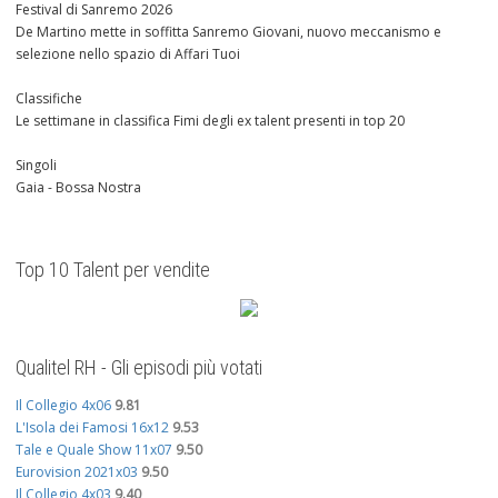
Festival di Sanremo 2026
De Martino mette in soffitta Sanremo Giovani, nuovo meccanismo e
selezione nello spazio di Affari Tuoi
Classifiche
Le settimane in classifica Fimi degli ex talent presenti in top 20
Singoli
Gaia - Bossa Nostra
Top 10 Talent per vendite
Qualitel RH - Gli episodi più votati
Il Collegio 4x06
9.81
L'Isola dei Famosi 16x12
9.53
Tale e Quale Show 11x07
9.50
Eurovision 2021x03
9.50
Il Collegio 4x03
9.40