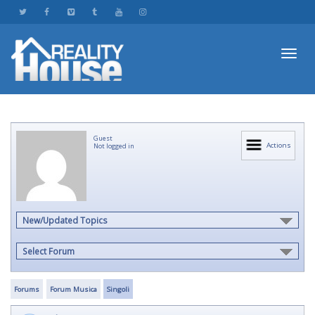
Toggl
Guest
navig
Actions
Not logged in
New/Updated Topics
Select Forum
Forums
Forum Musica
Singoli