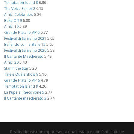
Temptation Island 8
6.36
The Voice Senior 2
6.15
Amici Celebrities
6.04
Bake Off 9
6.00
Amici 19
5.89
Grande Fratello VIP 5
5.77
Festival di Sanremo 2021
5.65
Ballando con le Stelle 15
5.65
Festival di Sanremo 2020
5.58
Il Cantante Mascherato
5.48
Amici 20
5.40
Star in the Star
5.20
Tale e Quale Show 9
5.16
Grande Fratello VIP 6
4.79
Temptation Island 9
4.26
La Pupa e il Secchione 5
2.77
Il Cantante mascherato 3
2.74
Reality House non rappresenta una testata e non è affiliato né