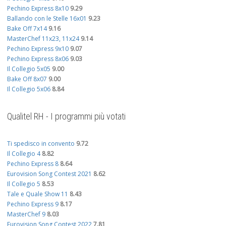
Pechino Express 8x10
9.29
Ballando con le Stelle 16x01
9.23
Bake Off 7x14
9.16
MasterChef 11x23, 11x24
9.14
Pechino Express 9x10
9.07
Pechino Express 8x06
9.03
Il Collegio 5x05
9.00
Bake Off 8x07
9.00
Il Collegio 5x06
8.84
Qualitel RH - I programmi più votati
Ti spedisco in convento
9.72
Il Collegio 4
8.82
Pechino Express 8
8.64
Eurovision Song Contest 2021
8.62
Il Collegio 5
8.53
Tale e Quale Show 11
8.43
Pechino Express 9
8.17
MasterChef 9
8.03
Eurovision Song Contest 2022
7.81