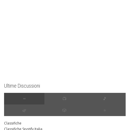
Ultime Discussioni
∞
📺
🎵
🌿
🎲
⭐️
Classifiche
Classifiche Spotify Italia