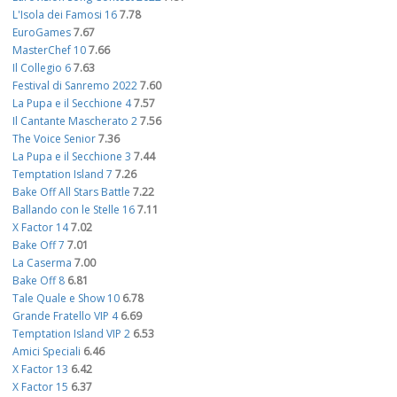
L'Isola dei Famosi 16
7.78
EuroGames
7.67
MasterChef 10
7.66
Il Collegio 6
7.63
Festival di Sanremo 2022
7.60
La Pupa e il Secchione 4
7.57
Il Cantante Mascherato 2
7.56
The Voice Senior
7.36
La Pupa e il Secchione 3
7.44
Temptation Island 7
7.26
Bake Off All Stars Battle
7.22
Ballando con le Stelle 16
7.11
X Factor 14
7.02
Bake Off 7
7.01
La Caserma
7.00
Bake Off 8
6.81
Tale Quale e Show 10
6.78
Grande Fratello VIP 4
6.69
Temptation Island VIP 2
6.53
Amici Speciali
6.46
X Factor 13
6.42
X Factor 15
6.37