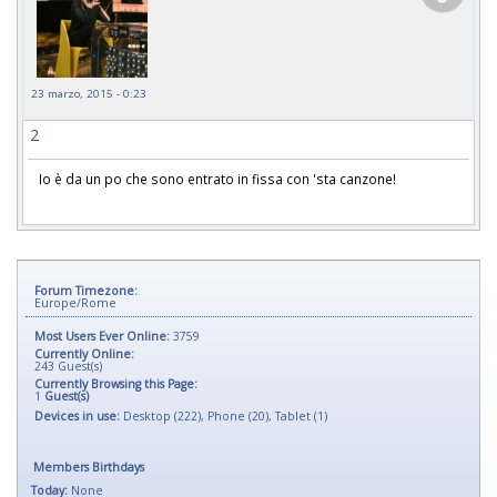
23 marzo, 2015 - 0:23
2
Io è da un po che sono entrato in fissa con 'sta canzone!
Forum Timezone:
Europe/Rome
Most Users Ever Online:
3759
Currently Online:
243
Guest(s)
Currently Browsing this Page:
1
Guest(s)
Devices in use:
Desktop (222), Phone (20), Tablet (1)
Members Birthdays
Today:
None