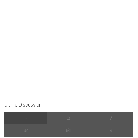
Ultime Discussioni
∞
📺
🎵
🌿
🎲
⭐️