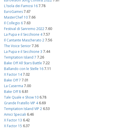
Eurovision Song Contest 2022
7.81
L'Isola dei Famosi 16
7.78
EuroGames
7.67
MasterChef 10
7.66
Il Collegio 6
7.63
Festival di Sanremo 2022
7.60
La Pupa e il Secchione 4
7.57
Il Cantante Mascherato 2
7.56
The Voice Senior
7.36
La Pupa e il Secchione 3
7.44
Temptation Island 7
7.26
Bake Off All Stars Battle
7.22
Ballando con le Stelle 16
7.11
X Factor 14
7.02
Bake Off 7
7.01
La Caserma
7.00
Bake Off 8
6.81
Tale Quale e Show 10
6.78
Grande Fratello VIP 4
6.69
Temptation Island VIP 2
6.53
Amici Speciali
6.46
X Factor 13
6.42
X Factor 15
6.37