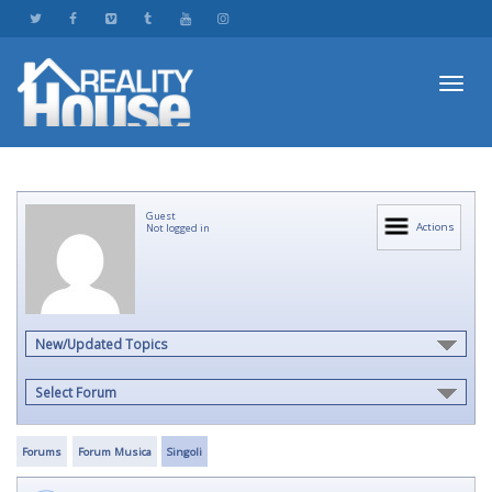
Toggl
Guest
navig
Actions
Not logged in
New/Updated Topics
Select Forum
Forums
Forum Musica
Singoli