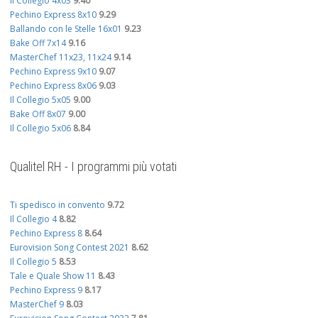
Il Collegio 4x03
9.40
Pechino Express 8x10
9.29
Ballando con le Stelle 16x01
9.23
Bake Off 7x14
9.16
MasterChef 11x23, 11x24
9.14
Pechino Express 9x10
9.07
Pechino Express 8x06
9.03
Il Collegio 5x05
9.00
Bake Off 8x07
9.00
Il Collegio 5x06
8.84
Qualitel RH - I programmi più votati
Ti spedisco in convento
9.72
Il Collegio 4
8.82
Pechino Express 8
8.64
Eurovision Song Contest 2021
8.62
Il Collegio 5
8.53
Tale e Quale Show 11
8.43
Pechino Express 9
8.17
MasterChef 9
8.03