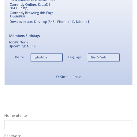
Currently Online:
KassaD1
384
Guest(s)
Currently Browsing this Page:
1
Guest(s)
Devices in use:
Desktop (343), Phone (41), Tablet (1)
Members Birthdays
Today:
None
Upcoming:
None
Theme:
Language:
©
Simple:Press
Nome utente
Password