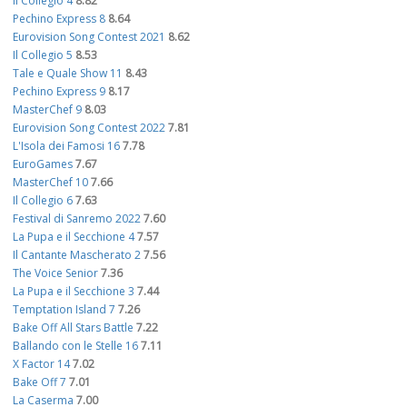
Il Collegio 4
8.82
Pechino Express 8
8.64
Eurovision Song Contest 2021
8.62
Il Collegio 5
8.53
Tale e Quale Show 11
8.43
Pechino Express 9
8.17
MasterChef 9
8.03
Eurovision Song Contest 2022
7.81
L'Isola dei Famosi 16
7.78
EuroGames
7.67
MasterChef 10
7.66
Il Collegio 6
7.63
Festival di Sanremo 2022
7.60
La Pupa e il Secchione 4
7.57
Il Cantante Mascherato 2
7.56
The Voice Senior
7.36
La Pupa e il Secchione 3
7.44
Temptation Island 7
7.26
Bake Off All Stars Battle
7.22
Ballando con le Stelle 16
7.11
X Factor 14
7.02
Bake Off 7
7.01
La Caserma
7.00