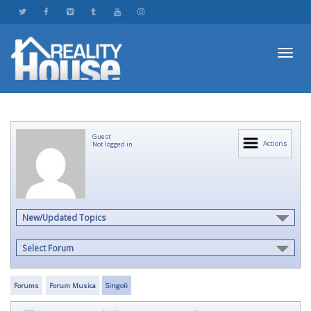
Toggl
Guest
navig
Actions
Not logged in
New/Updated Topics
Select Forum
Forums
Forum Musica
Singoli