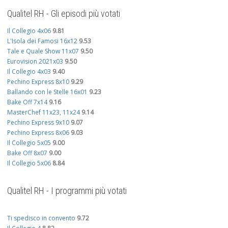
Qualitel RH - Gli episodi più votati
Il Collegio 4x06
9.81
L'Isola dei Famosi 16x12
9.53
Tale e Quale Show 11x07
9.50
Eurovision 2021x03
9.50
Il Collegio 4x03
9.40
Pechino Express 8x10
9.29
Ballando con le Stelle 16x01
9.23
Bake Off 7x14
9.16
MasterChef 11x23, 11x24
9.14
Pechino Express 9x10
9.07
Pechino Express 8x06
9.03
Il Collegio 5x05
9.00
Bake Off 8x07
9.00
Il Collegio 5x06
8.84
Qualitel RH - I programmi più votati
Ti spedisco in convento
9.72