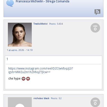
Francesca Michielin - Strega Comanda
TrediciMotivi
Posts: 5434
1 giugno, 2026 - 14:19
1
https://www.instagram.com/reel/DZCtwVbqzJ2/?
igsh=MWZuZm1hZHhqZTJlcw==
che hype
nicholas black
Posts: 52