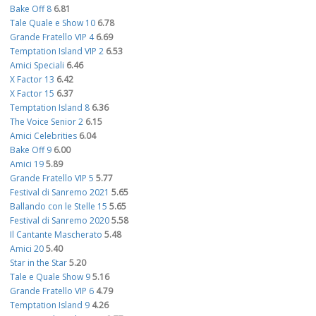
Bake Off 8
6.81
Tale Quale e Show 10
6.78
Grande Fratello VIP 4
6.69
Temptation Island VIP 2
6.53
Amici Speciali
6.46
X Factor 13
6.42
X Factor 15
6.37
Temptation Island 8
6.36
The Voice Senior 2
6.15
Amici Celebrities
6.04
Bake Off 9
6.00
Amici 19
5.89
Grande Fratello VIP 5
5.77
Festival di Sanremo 2021
5.65
Ballando con le Stelle 15
5.65
Festival di Sanremo 2020
5.58
Il Cantante Mascherato
5.48
Amici 20
5.40
Star in the Star
5.20
Tale e Quale Show 9
5.16
Grande Fratello VIP 6
4.79
Temptation Island 9
4.26