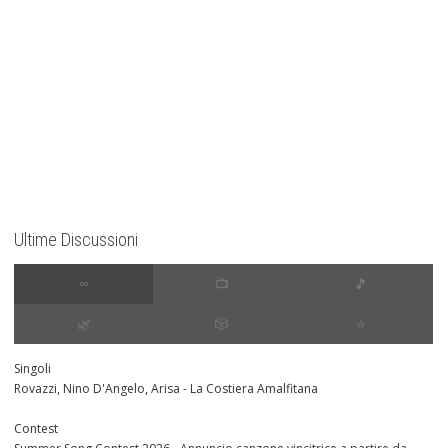
Ultime Discussioni
∞
📺
🎵
🌿
🎲
⭐️
Singoli
Rovazzi, Nino D'Angelo, Arisa - La Costiera Amalfitana
Contest