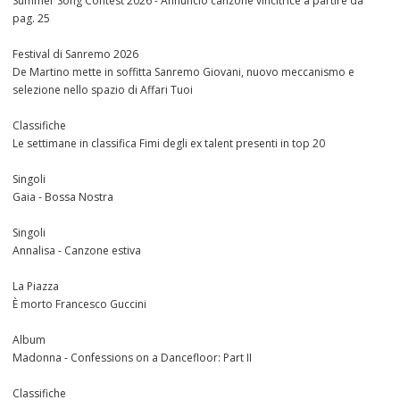
Summer Song Contest 2026 - Annuncio canzone vincitrice a partire da
pag. 25
Festival di Sanremo 2026
De Martino mette in soffitta Sanremo Giovani, nuovo meccanismo e
selezione nello spazio di Affari Tuoi
Classifiche
Le settimane in classifica Fimi degli ex talent presenti in top 20
Singoli
Gaia - Bossa Nostra
Singoli
Annalisa - Canzone estiva
La Piazza
È morto Francesco Guccini
Album
Madonna - Confessions on a Dancefloor: Part II
Classifiche