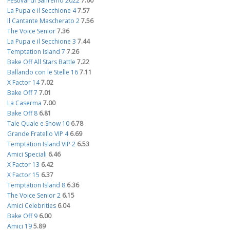
Festival di Sanremo 2022
7.60
La Pupa e il Secchione 4
7.57
Il Cantante Mascherato 2
7.56
The Voice Senior
7.36
La Pupa e il Secchione 3
7.44
Temptation Island 7
7.26
Bake Off All Stars Battle
7.22
Ballando con le Stelle 16
7.11
X Factor 14
7.02
Bake Off 7
7.01
La Caserma
7.00
Bake Off 8
6.81
Tale Quale e Show 10
6.78
Grande Fratello VIP 4
6.69
Temptation Island VIP 2
6.53
Amici Speciali
6.46
X Factor 13
6.42
X Factor 15
6.37
Temptation Island 8
6.36
The Voice Senior 2
6.15
Amici Celebrities
6.04
Bake Off 9
6.00
Amici 19
5.89