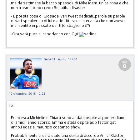
ma da settimane la becco spesso)..di Mika idem..unica cosa è che
non trasmettono credo Beautiful disaster
- E poi sta cosa di Giosada..vari tweet dedicati..parole su parole
di vari speaker su di lui e addirittura un intervista che non avevo
mai sentito in passato da rtl (o sbaglio io ???)
-Ora sarà pure al capodanno con Gigi
Gen931
Posts: 16254
12 dicembre, 2015 - 2:23
12
Francesca Michielin e Chiara sono andate ospite al pomeridiano
di amici l'anno scorso, Emma è stata ospite ad x factor qst
anno.Fedez al maurizio costanzo show.
Probabilmente ci sarà stato una sorta di accordo Amici-Xfactor,
invece di lottare per spartirsi la fetta di torta che spettava agli ex-