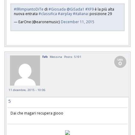
#IlRimpiantoDiTe
di
#Giosada
@GiSada1
#XF9
è la più alta
nuova entrata
#classifica
#airplay
#italiana
: posizione 29
— EarOne (@earonemusic)
December 11, 2015
Fafo
Messina
Posts: 5191
11 dicembre, 2015 - 10:06
5
Dai che magari recupera giooo