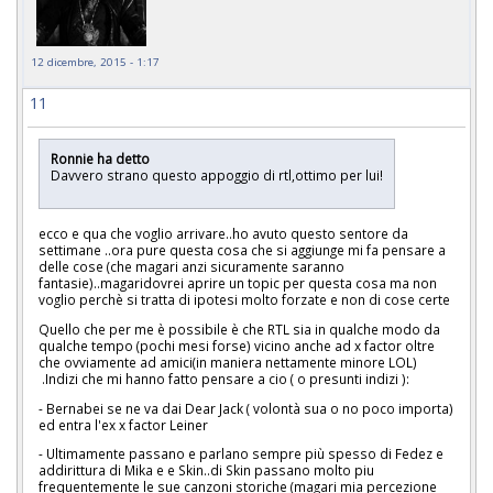
12 dicembre, 2015 - 1:17
11
Ronnie ha detto
Davvero strano questo appoggio di rtl,ottimo per lui!
ecco e qua che voglio arrivare..ho avuto questo sentore da
settimane ..ora pure questa cosa che si aggiunge mi fa pensare a
delle cose (che magari anzi sicuramente saranno
fantasie)..magaridovrei aprire un topic per questa cosa ma non
voglio perchè si tratta di ipotesi molto forzate e non di cose certe
Quello che per me è possibile è che RTL sia in qualche modo da
qualche tempo (pochi mesi forse) vicino anche ad x factor oltre
che ovviamente ad amici(in maniera nettamente minore LOL)
.Indizi che mi hanno fatto pensare a cio ( o presunti indizi ):
- Bernabei se ne va dai Dear Jack ( volontà sua o no poco importa)
ed entra l'ex x factor Leiner
- Ultimamente passano e parlano sempre più spesso di Fedez e
addirittura di Mika e e Skin..di Skin passano molto piu
frequentemente le sue canzoni storiche (magari mia percezione