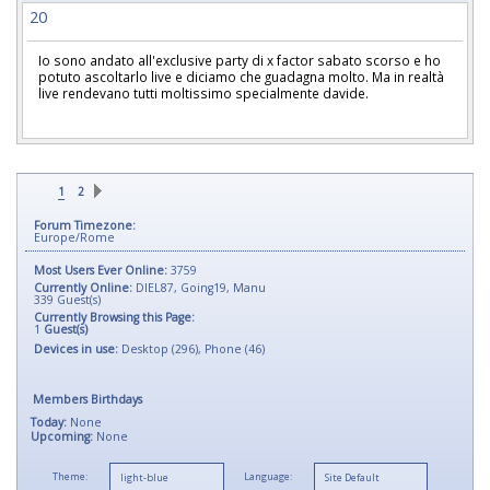
20
Io sono andato all'exclusive party di x factor sabato scorso e ho
potuto ascoltarlo live e diciamo che guadagna molto. Ma in realtà
live rendevano tutti moltissimo specialmente davide.
1
2
Forum Timezone:
Europe/Rome
Most Users Ever Online:
3759
Currently Online:
DIEL87
,
Going19
,
Manu
339
Guest(s)
Currently Browsing this Page:
1
Guest(s)
Devices in use:
Desktop (296), Phone (46)
Members Birthdays
Today:
None
Upcoming:
None
Theme:
Language: