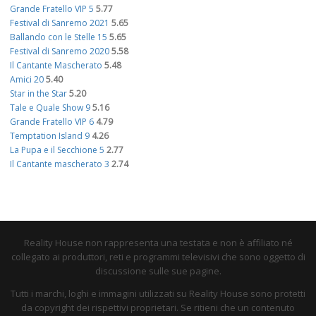
Grande Fratello VIP 5
5.77
Festival di Sanremo 2021
5.65
Ballando con le Stelle 15
5.65
Festival di Sanremo 2020
5.58
Il Cantante Mascherato
5.48
Amici 20
5.40
Star in the Star
5.20
Tale e Quale Show 9
5.16
Grande Fratello VIP 6
4.79
Temptation Island 9
4.26
La Pupa e il Secchione 5
2.77
Il Cantante mascherato 3
2.74
Reality House non rappresenta una testata e non è affiliato né
collegato ai produttori, reti e programmi televisivi che sono oggetto di
discussione sulle sue pagine.
Tutti i marchi, loghi e immagini utilizzati su Reality House sono protetti
da copyright dei rispettivi proprietari. Se ritieni che un contenuto