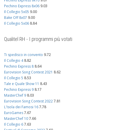
Pechino Express 9x10
9.07
Pechino Express 8x06
9.03
Il Collegio 5x05
9.00
Bake Off 8x07
9.00
Il Collegio 5x06
8.84
Qualitel RH - I programmi più votati
Ti spedisco in convento
9.72
Il Collegio 4
8.82
Pechino Express 8
8.64
Eurovision Song Contest 2021
8.62
Il Collegio 5
8.53
Tale e Quale Show 11
8.43
Pechino Express 9
8.17
MasterChef 9
8.03
Eurovision Song Contest 2022
7.81
L'Isola dei Famosi 16
7.78
EuroGames
7.67
MasterChef 10
7.66
Il Collegio 6
7.63