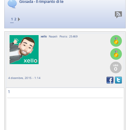
Giosada - Il rimpianto di te
1
2
xello
Napoli
Posts: 25469
4 dicembre, 2015 - 1:14
1