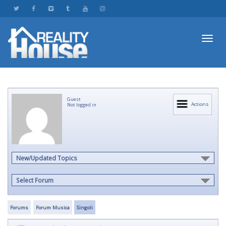
Toggl
Guest
navig
Actions
Not logged in
New/Updated Topics
Select Forum
Forums
Forum Musica
Singoli