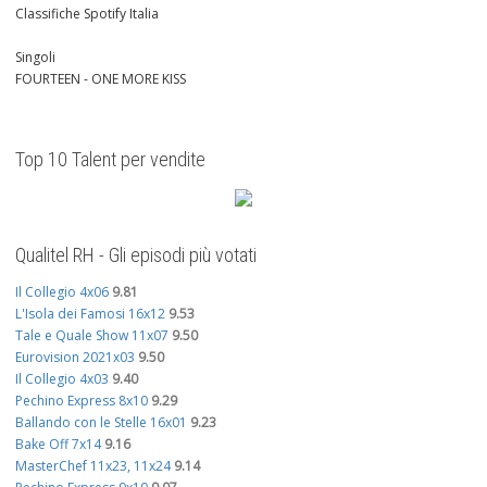
Classifiche Spotify Italia
Singoli
FOURTEEN - ONE MORE KISS
Top 10 Talent per vendite
Qualitel RH - Gli episodi più votati
Il Collegio 4x06
9.81
L'Isola dei Famosi 16x12
9.53
Tale e Quale Show 11x07
9.50
Eurovision 2021x03
9.50
Il Collegio 4x03
9.40
Pechino Express 8x10
9.29
Ballando con le Stelle 16x01
9.23
Bake Off 7x14
9.16
MasterChef 11x23, 11x24
9.14