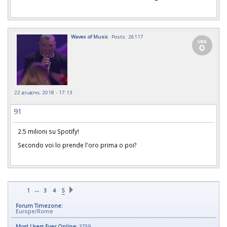
Waves of Music
Posts: 26117
22 giugno, 2018 - 17:13
91
2.5 milioni su Spotify!
Secondo voi lo prende l'oro prima o poi?
...
1
3
4
5
Forum Timezone:
Europe/Rome
Most Users Ever Online:
3759