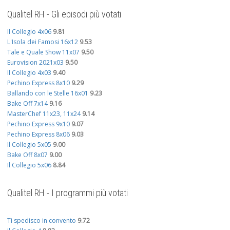
Qualitel RH - Gli episodi più votati
Il Collegio 4x06
9.81
L'Isola dei Famosi 16x12
9.53
Tale e Quale Show 11x07
9.50
Eurovision 2021x03
9.50
Il Collegio 4x03
9.40
Pechino Express 8x10
9.29
Ballando con le Stelle 16x01
9.23
Bake Off 7x14
9.16
MasterChef 11x23, 11x24
9.14
Pechino Express 9x10
9.07
Pechino Express 8x06
9.03
Il Collegio 5x05
9.00
Bake Off 8x07
9.00
Il Collegio 5x06
8.84
Qualitel RH - I programmi più votati
Ti spedisco in convento
9.72