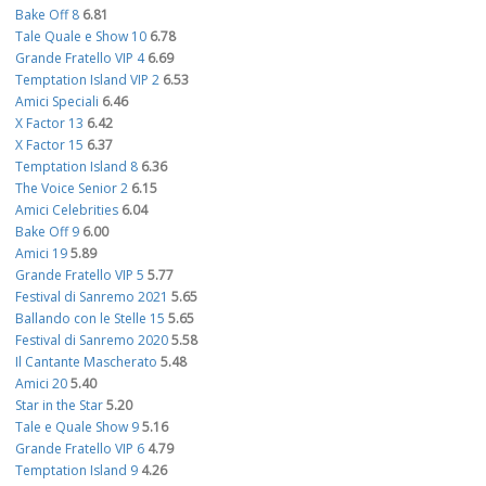
Bake Off 8
6.81
Tale Quale e Show 10
6.78
Grande Fratello VIP 4
6.69
Temptation Island VIP 2
6.53
Amici Speciali
6.46
X Factor 13
6.42
X Factor 15
6.37
Temptation Island 8
6.36
The Voice Senior 2
6.15
Amici Celebrities
6.04
Bake Off 9
6.00
Amici 19
5.89
Grande Fratello VIP 5
5.77
Festival di Sanremo 2021
5.65
Ballando con le Stelle 15
5.65
Festival di Sanremo 2020
5.58
Il Cantante Mascherato
5.48
Amici 20
5.40
Star in the Star
5.20
Tale e Quale Show 9
5.16
Grande Fratello VIP 6
4.79
Temptation Island 9
4.26