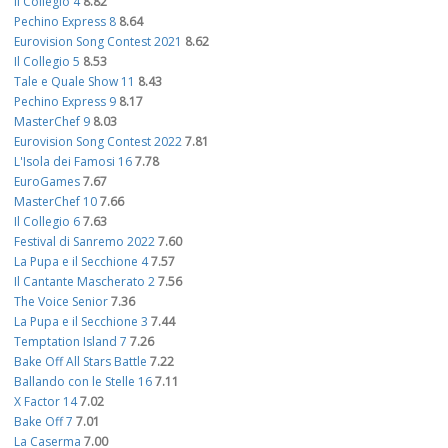
Il Collegio 4
8.82
Pechino Express 8
8.64
Eurovision Song Contest 2021
8.62
Il Collegio 5
8.53
Tale e Quale Show 11
8.43
Pechino Express 9
8.17
MasterChef 9
8.03
Eurovision Song Contest 2022
7.81
L'Isola dei Famosi 16
7.78
EuroGames
7.67
MasterChef 10
7.66
Il Collegio 6
7.63
Festival di Sanremo 2022
7.60
La Pupa e il Secchione 4
7.57
Il Cantante Mascherato 2
7.56
The Voice Senior
7.36
La Pupa e il Secchione 3
7.44
Temptation Island 7
7.26
Bake Off All Stars Battle
7.22
Ballando con le Stelle 16
7.11
X Factor 14
7.02
Bake Off 7
7.01
La Caserma
7.00