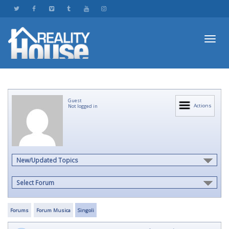
Toggl
Guest
navig
Actions
Not logged in
New/Updated Topics
Select Forum
Forums
Forum Musica
Singoli