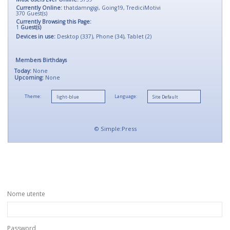
Currently Online:
thatdamngigi
,
Going19
,
TrediciMotivi
370
Guest(s)
Currently Browsing this Page:
1
Guest(s)
Devices in use:
Desktop (337), Phone (34), Tablet (2)
Members Birthdays
Today:
None
Upcoming:
None
Theme:
Language:
©
Simple:Press
Nome utente
Password