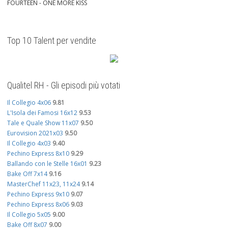
FOURTEEN - ONE MORE KISS
Top 10 Talent per vendite
Qualitel RH - Gli episodi più votati
Il Collegio 4x06
9.81
L'Isola dei Famosi 16x12
9.53
Tale e Quale Show 11x07
9.50
Eurovision 2021x03
9.50
Il Collegio 4x03
9.40
Pechino Express 8x10
9.29
Ballando con le Stelle 16x01
9.23
Bake Off 7x14
9.16
MasterChef 11x23, 11x24
9.14
Pechino Express 9x10
9.07
Pechino Express 8x06
9.03
Il Collegio 5x05
9.00
Bake Off 8x07
9.00