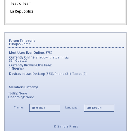
Teatro Team.
La Repubblica
Forum Timezone:
Europe/Rome
Most Users Ever Online:
3759
Currently Online:
shadow
,
thatdamngigi
394
Guest(s)
Currently Browsing this Page:
1
Guest(s)
Devices in use:
Desktop (363), Phone (31), Tablet (2)
Members Birthdays
Today:
None
Upcoming:
None
Theme:
Language:
©
Simple:Press