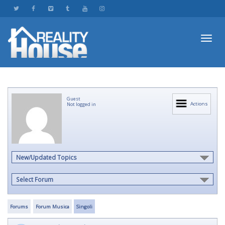
Toggl
Guest
navig
Actions
Not logged in
New/Updated Topics
Select Forum
Forums
Forum Musica
Singoli