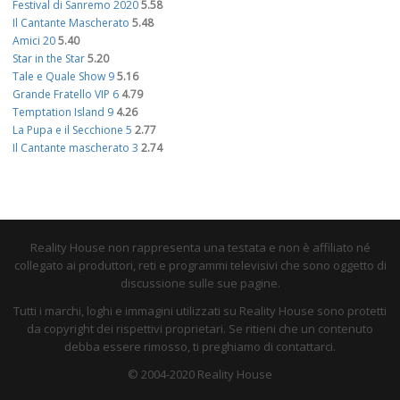
Festival di Sanremo 2020
5.58
Il Cantante Mascherato
5.48
Amici 20
5.40
Star in the Star
5.20
Tale e Quale Show 9
5.16
Grande Fratello VIP 6
4.79
Temptation Island 9
4.26
La Pupa e il Secchione 5
2.77
Il Cantante mascherato 3
2.74
Reality House non rappresenta una testata e non è affiliato né
collegato ai produttori, reti e programmi televisivi che sono oggetto di
discussione sulle sue pagine.
Tutti i marchi, loghi e immagini utilizzati su Reality House sono protetti
da copyright dei rispettivi proprietari. Se ritieni che un contenuto
debba essere rimosso, ti preghiamo di contattarci.
© 2004-2020 Reality House