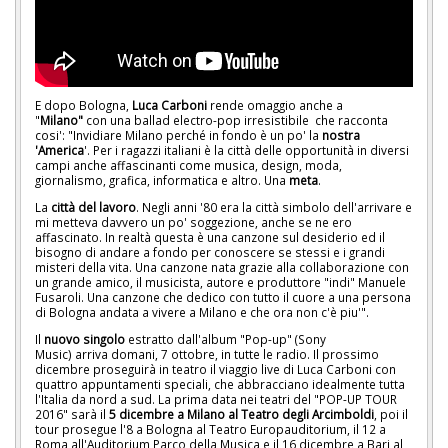
E dopo Bologna,
Luca Carboni
rende omaggio anche a
"
Milano"
con una ballad electro-pop irresistibile che racconta
cosi': "Invidiare Milano perché in fondo è un po' la
nostra
'America
'. Per i ragazzi italiani è la città delle opportunità in diversi
campi anche affascinanti come musica, design, moda,
giornalismo, grafica, informatica e altro. Una
meta
.
La
città del lavoro
. Negli anni '80 era la città simbolo dell'arrivare e
mi metteva davvero un po' soggezione, anche se ne ero
affascinato. In realtà questa è una canzone sul desiderio ed il
bisogno di andare a fondo per conoscere se stessi e i grandi
misteri della vita. Una canzone nata grazie alla collaborazione con
un grande amico, il musicista, autore e produttore "indi" Manuele
Fusaroli. Una canzone che dedico con tutto il cuore a una persona
di Bologna andata a vivere a Milano e che ora non c'è piu'".
Il
nuovo singolo
estratto dall'album "Pop-up" (Sony
Music) arriva domani, 7 ottobre, in tutte le radio. Il prossimo
dicembre proseguirà in teatro il viaggio live di Luca Carboni con
quattro appuntamenti speciali, che abbracciano idealmente tutta
l'Italia da nord a sud. La prima data nei teatri del "POP-UP TOUR
2016" sarà il
5 dicembre a Milano al Teatro degli Arcimboldi
, poi il
tour prosegue l'8 a Bologna al Teatro Europauditorium, il 12 a
Roma all'Auditorium Parco della Musica e il 16 dicembre a Bari al