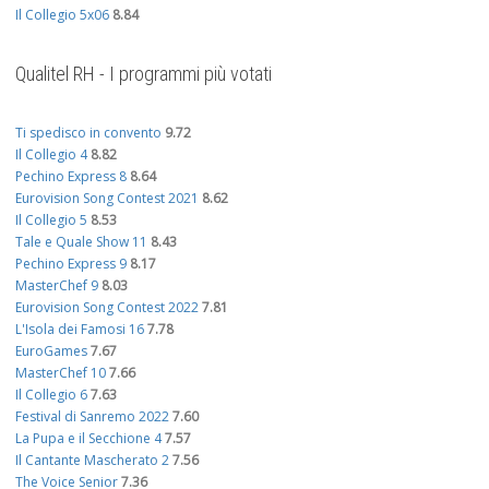
Il Collegio 5x06
8.84
Qualitel RH - I programmi più votati
Ti spedisco in convento
9.72
Il Collegio 4
8.82
Pechino Express 8
8.64
Eurovision Song Contest 2021
8.62
Il Collegio 5
8.53
Tale e Quale Show 11
8.43
Pechino Express 9
8.17
MasterChef 9
8.03
Eurovision Song Contest 2022
7.81
L'Isola dei Famosi 16
7.78
EuroGames
7.67
MasterChef 10
7.66
Il Collegio 6
7.63
Festival di Sanremo 2022
7.60
La Pupa e il Secchione 4
7.57
Il Cantante Mascherato 2
7.56
The Voice Senior
7.36