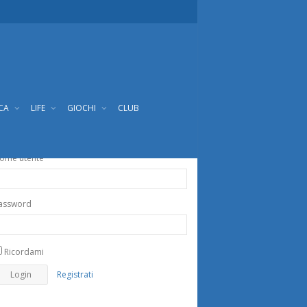
ICA
LIFE
GIOCHI
CLUB
ome utente
assword
Ricordami
Registrati