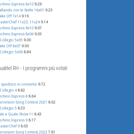
echino Express 8x10
9.29
allando con le Stelle 16x01
9.23
ake Off 7x14
9.16
asterChef 11x23, 11x24
9.14
echino Express 9x10
9.07
echino Express 8x06
9.03
l Collegio 5x05
9.00
ake Off 8x07
9.00
l Collegio 5x06
8.84
ualitel RH - I programmi più votati
i spedisco in convento
9.72
l Collegio 4
8.82
echino Express 8
8.64
urovision Song Contest 2021
8.62
l Collegio 5
8.53
ale e Quale Show 11
8.43
echino Express 9
8.17
asterChef 9
8.03
urovision Song Contest 2022
7.81