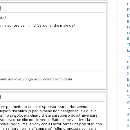
L
E
M
uto?
I
onna sonora del film di Verdone, che male c'è?
F
L
I
T
L
T
B
B
X
mo avevo io, con gli occhi dolci quanto basta...
B
L
B
T
G
re per metterlo in luce e sponsorizzarlo. Non avendo
T
epido riscontro (o per lo meno non paragonabile a quello
A
primo singolo, era chiaro che si sarebbero dovuti inventare
sonora di un film non lo vedo affatto come vendersi la
X
ciale? ovvio...ma la Sony con X Factor cerca una pop star, non
X
i mi sembra normale "spingano" l'ultimo vincitore con varie