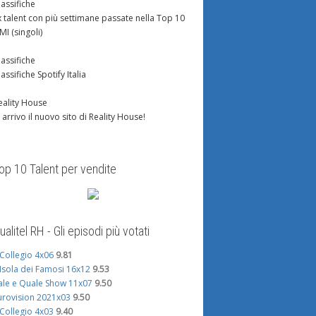
lassifiche
x talent con più settimane passate nella Top 10
IMI (singoli)
lassifiche
lassifiche Spotify Italia
eality House
n arrivo il nuovo sito di Reality House!
op 10 Talent per vendite
ualitel RH - Gli episodi più votati
l Collegio 4x06
9.81
'Isola dei Famosi 16x12
9.53
ale e Quale Show 11x07
9.50
urovision 2021x03
9.50
l Collegio 4x03
9.40