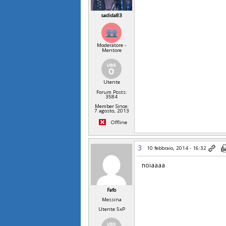
sadida83
Moderatore -
Mentore
Utente
Forum Posts:
3584
Member Since:
7 agosto, 2013
Offline
3
10 febbraio, 2014 - 16:32
noiaaaa
Fafo
Messina
Utente 5xP