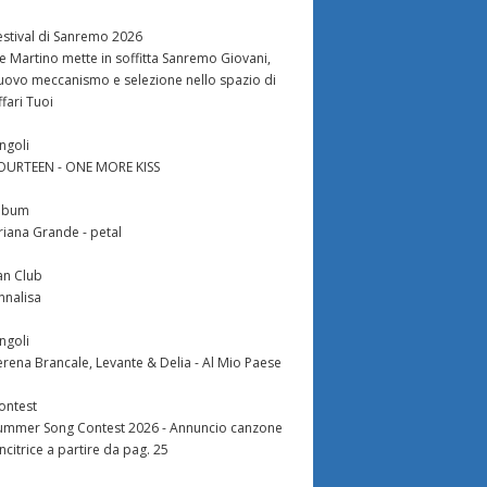
estival di Sanremo 2026
e Martino mette in soffitta Sanremo Giovani,
uovo meccanismo e selezione nello spazio di
ffari Tuoi
ingoli
OURTEEN - ONE MORE KISS
lbum
riana Grande - petal
an Club
nnalisa
ingoli
erena Brancale, Levante & Delia - Al Mio Paese
ontest
ummer Song Contest 2026 - Annuncio canzone
incitrice a partire da pag. 25