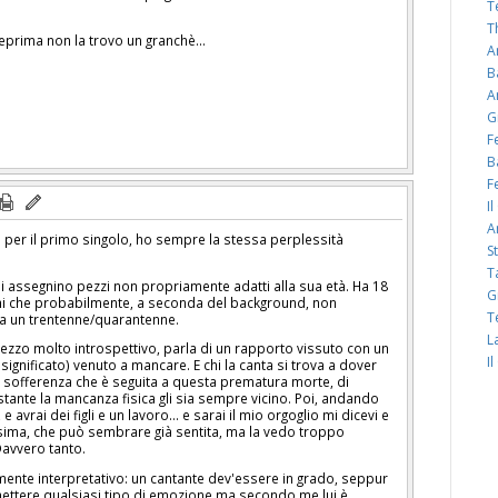
T
T
teprima non la trovo un granchè...
A
B
A
G
F
B
F
I
A
 per il primo singolo, ho sempre la stessa perplessità
S
T
i assegnino pezzi non propriamente adatti alla sua età. Ha 18
G
oni che probabilmente, a seconda del background, non
T
 un trentenne/quarantenne.
L
ezzo molto introspettivo, parla di un rapporto vissuto con un
I
 significato) venuto a mancare. E chi la canta si trova a dover
lla sofferenza che è seguita a questa prematura morte, di
ante la mancanza fisica gli sia sempre vicino. Poi, andando
e avrai dei figli e un lavoro... e sarai il mio orgoglio mi dicevi e
ssima, che può sembrare già sentita, ma la vedo troppo
Davvero tanto.
amente interpretativo: un cantante dev'essere in grado, seppur
smettere qualsiasi tipo di emozione ma secondo me lui è