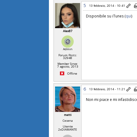
5
13 febbraio, 2014 - 10:41
Disponibile su iTunes (
qui
)
Alex87
Admin
Forum Posts:
32948
Member Since:
7 agosto, 2013
Offline
6
13 febbraio, 2014 - 11:21
Non mi piace e mi infastidisc
matti
Cesena
Utente
2xDIAMANTE