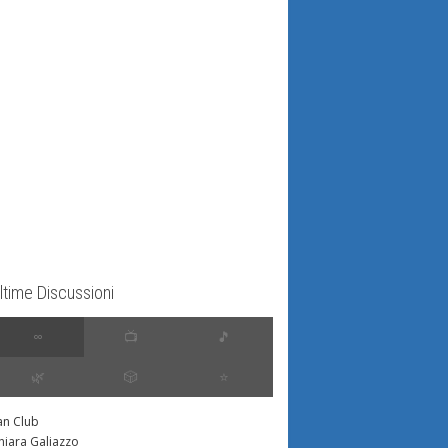
ltime Discussioni
∞
📺
🎵
🌿
🎲
⭐️
an Club
hiara Galiazzo