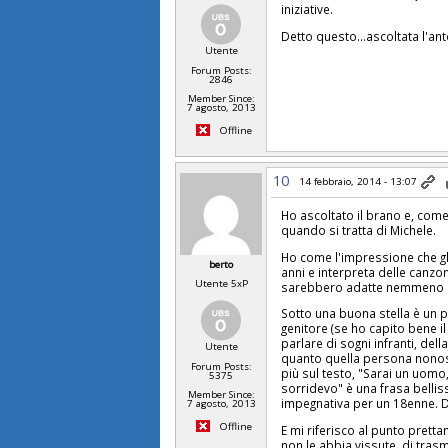
iniziative.
Detto questo...ascoltata l'an
Utente
Forum Posts:
2846
Member Since:
7 agosto, 2013
Offline
10
14 febbraio, 2014 - 13:07
Ho ascoltato il brano e, come
quando si tratta di Michele.
Ho come l'impressione che gl
berto
anni e interpreta delle canz
Utente 5xP
sarebbero adatte nemmeno a
Sotto una buona stella è un p
genitore (se ho capito bene il
parlare di sogni infranti, de
Utente
quanto quella persona nonost
Forum Posts:
più sul testo, "Sarai un uomo, 
5375
sorridevo" è una frasa belli
Member Since:
impegnativa per un 18enne. 
7 agosto, 2013
Offline
E mi riferisco al punto prett
non le abbia vissute, di tra