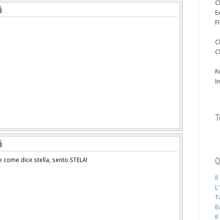
C
E
F
C
C
R
I
T
Q
e come dice stella, sento STELA!
I
L
T
E
I