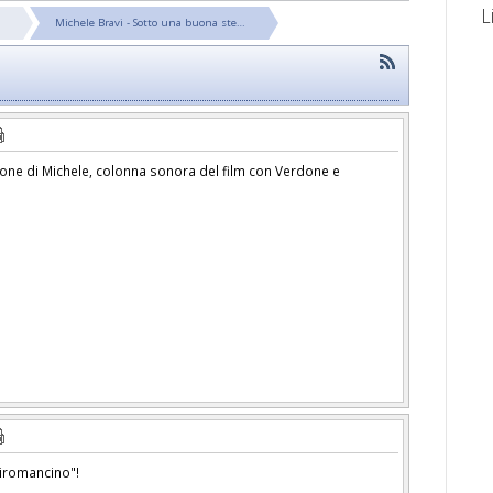
L
Michele Bravi - Sotto una buona ste…
zone di Michele, colonna sonora del film con Verdone e
Tiromancino"!