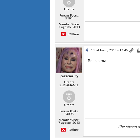
Utente
Forum Posts:
5191
Member Since:
7 agosto, 2013
Offline
4
10 febbraio, 2014 - 17:46
Bellissima
pazzoreality
Utente
2xDIAMANTE
Utente
Forum Posts:
24095
Member Since:
7 agosto, 2013
Che strano uo
Offline