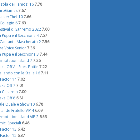
'Isola dei Famosi 16
7.78
uroGames
7.67
asterChef 10
7.66
l Collegio 6
7.63
estival di Sanremo 2022
7.60
a Pupa e il Secchione 4
7.57
l Cantante Mascherato 2
7.56
he Voice Senior
7.36
a Pupa e il Secchione 3
7.44
emptation Island 7
7.26
ake Off All Stars Battle
7.22
allando con le Stelle 16
7.11
 Factor 14
7.02
ake Off 7
7.01
a Caserma
7.00
ake Off 8
6.81
ale Quale e Show 10
6.78
rande Fratello VIP 4
6.69
emptation Island VIP 2
6.53
mici Speciali
6.46
 Factor 13
6.42
 Factor 15
6.37