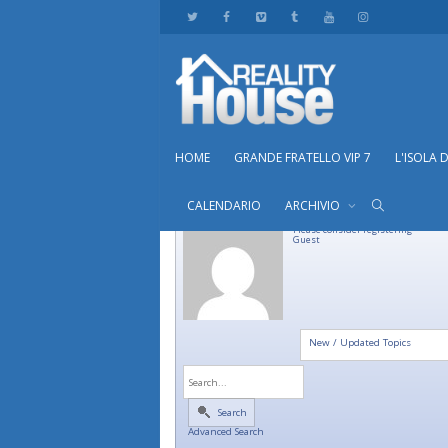
HOME
GRANDE FRATELLO VIP 7
L'ISOLA 
CALENDARIO
ARCHIVIO
Please consider registering
Guest
New / Updated Topics
Search
Advanced Search