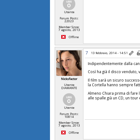
Utente
Forum Posts:
22023
Member Since:
7 agosto, 2013
Offline
7
13 febbraio, 2014 - 14:51
Indipendentemente dalla can
Così ha già il disco venduto
NicksFactor
Il film sarà un sicuro succe
la Cortella hanno sempre fatt
Utente
DIAMANTE
Almeno Chiara prima di fare 
alle spalle già un CD, un tour e
Utente
Forum Posts:
10814
Member Since:
7 agosto, 2013
Offline