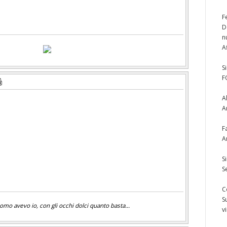
F
D
n
A
S
F
A
A
F
A
S
S
C
S
mo avevo io, con gli occhi dolci quanto basta...
v