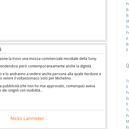
P
B
B
M
P
P
I
B
I
zone la trovo una mossa commerciale micidiale della Sony.
Q
, vendendosi però contemporaneamente anche la dignità.
sso e lo andranno a vedere anche persone alla quale Verdone e
o venire il voltastomaco solo per Michelino.
T
la pubblicità (che non ho mai approvato, comunque) aveva
I
 dei singoli con visibilità...
P
E
I
T
P
Nicks Lannister
M
E