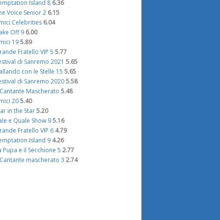
emptation Island 8
6.36
he Voice Senior 2
6.15
mici Celebrities
6.04
ake Off 9
6.00
mici 19
5.89
rande Fratello VIP 5
5.77
estival di Sanremo 2021
5.65
allando con le Stelle 15
5.65
estival di Sanremo 2020
5.58
l Cantante Mascherato
5.48
mici 20
5.40
tar in the Star
5.20
ale e Quale Show 9
5.16
rande Fratello VIP 6
4.79
emptation Island 9
4.26
a Pupa e il Secchione 5
2.77
l Cantante mascherato 3
2.74