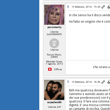
8
13 febbraio, 2014 - 15:43
In che senso ha il disco vend
Ha fatto un singolo che è col
pazzoreality
Utente
2xDIAMANTE
Utente
Forum Posts:
24095
Member Since:
7 agosto, 2013
Che strano uo
Offline
9
13 febbraio, 2014 - 16:36
Beh ma qualcosa dovevano fa
Sanremo e avendo avuto un ti
dei sue predecessori) con il 
qualcosa. E fare una colonna 
carpediem86
dignità. E' una mossa commer
Utente 2xP
un cantante di nicchia. Quind