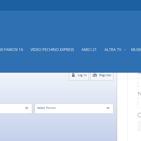
DEI FAMOSI 16
VIDEO PECHINO EXPRESS
AMICI 21
ALTRA TV
MUS
N
Log In
Register
P
Select Forum