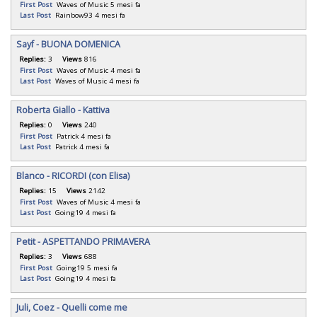
First Post
Waves of Music
5 mesi fa
Last Post
Rainbow93
4 mesi fa
Sayf - BUONA DOMENICA
Replies:
3
Views
816
First Post
Waves of Music
4 mesi fa
Last Post
Waves of Music
4 mesi fa
Roberta Giallo - Kattiva
Replies:
0
Views
240
First Post
Patrick
4 mesi fa
Last Post
Patrick
4 mesi fa
Blanco - RICORDI (con Elisa)
Replies:
15
Views
2142
First Post
Waves of Music
4 mesi fa
Last Post
Going19
4 mesi fa
Petit - ASPETTANDO PRIMAVERA
Replies:
3
Views
688
First Post
Going19
5 mesi fa
Last Post
Going19
4 mesi fa
Juli, Coez - Quelli come me