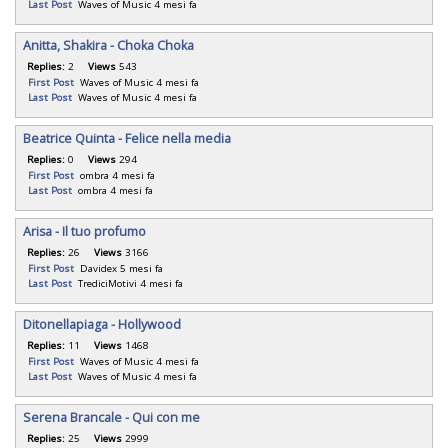
Last Post
Waves of Music
4 mesi fa
Anitta, Shakira - Choka Choka
Replies:
2
Views
543
First Post
Waves of Music
4 mesi fa
Last Post
Waves of Music
4 mesi fa
Beatrice Quinta - Felice nella media
Replies:
0
Views
294
First Post
ombra
4 mesi fa
Last Post
ombra
4 mesi fa
Arisa - Il tuo profumo
Replies:
26
Views
3166
First Post
Davidex
5 mesi fa
Last Post
TrediciMotivi
4 mesi fa
Ditonellapiaga - Hollywood
Replies:
11
Views
1468
First Post
Waves of Music
4 mesi fa
Last Post
Waves of Music
4 mesi fa
Serena Brancale - Qui con me
Replies:
25
Views
2999