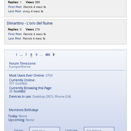
Replies:
1
Views
389
First Post
Patrick
4 mesi fa
Last Post
vincy
4 mesi fa
Dimartino - L'oro del fiume
Replies:
0
Views
276
First Post
Patrick
4 mesi fa
Last Post
Patrick
4 mesi fa
...
…
1
7
8
9
486
Forum Timezone:
Europe/Rome
Most Users Ever Online:
3759
Currently Online:
331
Guest(s)
Currently Browsing this Page:
29
Guest(s)
Devices in use:
Desktop (307), Phone (24)
Members Birthdays
Today:
None
Upcoming:
None
Theme:
Language: