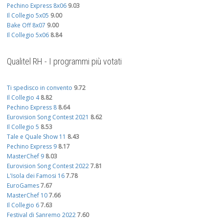
Pechino Express 8x06
9.03
Il Collegio 5x05
9.00
Bake Off 8x07
9.00
Il Collegio 5x06
8.84
Qualitel RH - I programmi più votati
Ti spedisco in convento
9.72
Il Collegio 4
8.82
Pechino Express 8
8.64
Eurovision Song Contest 2021
8.62
Il Collegio 5
8.53
Tale e Quale Show 11
8.43
Pechino Express 9
8.17
MasterChef 9
8.03
Eurovision Song Contest 2022
7.81
L'Isola dei Famosi 16
7.78
EuroGames
7.67
MasterChef 10
7.66
Il Collegio 6
7.63
Festival di Sanremo 2022
7.60