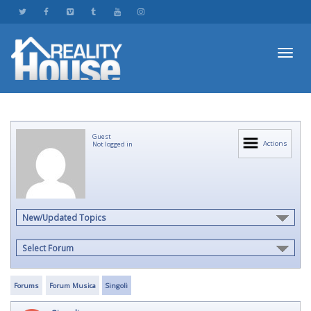
Toggl
Guest
navig
Actions
Not logged in
New/Updated Topics
Select Forum
Forums
Forum Musica
Singoli