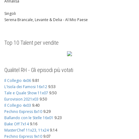
Annalisa
Singoli
Serena Brancale, Levante & Delia - Al Mio Paese
Top 10 Talent per vendite
Qualitel RH - Gli episodi più votati
Il Collegio 4x06
9.81
L'Isola dei Famosi 16x12
9.53
Tale e Quale Show 11x07
9.50
Eurovision 2021x03
9.50
Il Collegio 4x03
9.40
Pechino Express 8x10
9.29
Ballando con le Stelle 16x01
9.23
Bake Off 7x14
9.16
MasterChef 11x23, 11x24
9.14
Pechino Express 9x10
9.07