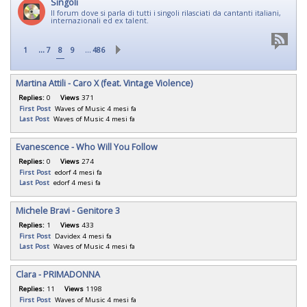
Singoli
Il forum dove si parla di tutti i singoli rilasciati da cantanti italiani,
internazionali ed ex talent.
...
…
1
7
8
9
486
Martina Attili - Caro X (feat. Vintage Violence)
Replies:
0
Views
371
First Post
Waves of Music
4 mesi fa
Last Post
Waves of Music
4 mesi fa
Evanescence - Who Will You Follow
Replies:
0
Views
274
First Post
edorf
4 mesi fa
Last Post
edorf
4 mesi fa
Michele Bravi - Genitore 3
Replies:
1
Views
433
First Post
Davidex
4 mesi fa
Last Post
Waves of Music
4 mesi fa
Clara - PRIMADONNA
Replies:
11
Views
1198
First Post
Waves of Music
4 mesi fa