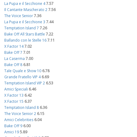
La Pupa e il Secchione 4
7.57
Il Cantante Mascherato 2
7.56
The Voice Senior
7.36
La Pupa e il Secchione 3
7.44
Temptation Island 7
7.26
Bake Off All Stars Battle
7.22
Ballando con le Stelle 16
7.11
X Factor 14
7.02
Bake Off 7
7.01
La Caserma
7.00
Bake Off 8
6.81
Tale Quale e Show 10
6.78
Grande Fratello VIP 4
6.69
Temptation Island VIP 2
6.53
Amici Speciali
6.46
X Factor 13
6.42
X Factor 15
6.37
Temptation Island 8
6.36
The Voice Senior 2
6.15
Amici Celebrities
6.04
Bake Off 9
6.00
Amici 19
5.89