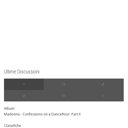
Ultime Discussioni
∞
📺
🎵
🌿
🎲
⭐️
Album
Madonna - Confessions on a Dancefloor: Part II
Classifiche