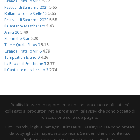
Grande Fratello VIP 5
5.77
Festival di Sanremo 2021
5.65
Ballando con le Stelle 15
5.65
Festival di Sanremo 2020
5.58
Il Cantante Mascherato
5.48
Amici 20
5.40
Star in the Star
5.20
Tale e Quale Show 9
5.16
Grande Fratello VIP 6
4.79
Temptation Island 9
4.26
La Pupa e il Secchione 5
2.77
Il Cantante mascherato 3
2.74
Reality House non rappresenta una testata e non è affiliato né
collegato ai produttori, reti e programmi televisivi che sono oggetto di
discussione sulle sue pagine.
Tutti i marchi, loghi e immagini utilizzati su Reality House sono protetti
da copyright dei rispettivi proprietari. Se ritieni che un contenuto
debba essere rimosso, ti preghiamo di contattarci.