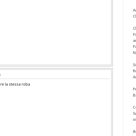
A
C
C
F
a
P
N
S
R
A
pre la stessa roba
P
B
C
S
v
I