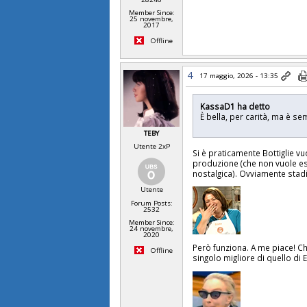
Member Since:
25 novembre,
2017
Offline
4
17 maggio, 2026 - 13:35
KassaD1 ha detto
È bella, per carità, ma è 
TEBY
Utente 2xP
Si è praticamente Bottiglie v
produzione (che non vuole e
nostalgica). Ovviamente stad
Utente
Forum Posts:
2532
Member Since:
24 novembre,
2020
Però funziona. A me piace! C
Offline
singolo migliore di quello di 