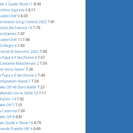
ale e Quale Show 11
8.43
echino Express 9
8.17
asterChef 9
8.03
urovision Song Contest 2022
7.81
'Isola dei Famosi 16
7.78
uroGames
7.67
asterChef 10
7.66
l Collegio 6
7.63
estival di Sanremo 2022
7.60
a Pupa e il Secchione 4
7.57
l Cantante Mascherato 2
7.56
he Voice Senior
7.36
a Pupa e il Secchione 3
7.44
emptation Island 7
7.26
ake Off All Stars Battle
7.22
allando con le Stelle 16
7.11
 Factor 14
7.02
ake Off 7
7.01
a Caserma
7.00
ake Off 8
6.81
ale Quale e Show 10
6.78
rande Fratello VIP 4
6.69