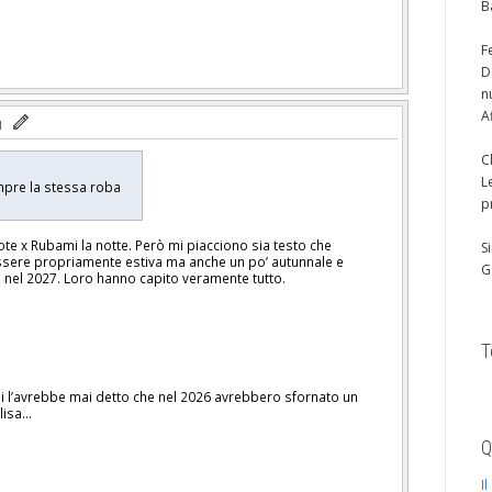
B
F
D
n
A
C
L
sempre la stessa roba
p
uote x Rubami la notte. Però mi piacciono sia testo che
S
ssere propriamente estiva ma anche un po’ autunnale e
G
i nel 2027. Loro hanno capito veramente tutto.
T
hi l’avrebbe mai detto che nel 2026 avrebbero sfornato un
Elisa…
Q
I