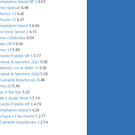
emptation Island VIP 2
6.53
mici Speciali
6.46
 Factor 13
6.42
 Factor 15
6.37
emptation Island 8
6.36
he Voice Senior 2
6.15
mici Celebrities
6.04
ake Off 9
6.00
mici 19
5.89
rande Fratello VIP 5
5.77
estival di Sanremo 2021
5.65
allando con le Stelle 15
5.65
estival di Sanremo 2020
5.58
l Cantante Mascherato
5.48
mici 20
5.40
tar in the Star
5.20
ale e Quale Show 9
5.16
rande Fratello VIP 6
4.79
emptation Island 9
4.26
a Pupa e il Secchione 5
2.77
l Cantante mascherato 3
2.74