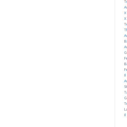
T
A
X
X
T
T
A
B
A
G
F
B
F
I
A
S
T
G
T
L
I