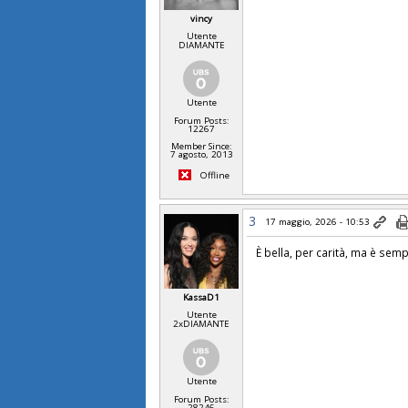
vincy
Utente
DIAMANTE
Utente
Forum Posts:
12267
Member Since:
7 agosto, 2013
Offline
3
17 maggio, 2026 - 10:53
È bella, per carità, ma è sem
KassaD1
Utente
2xDIAMANTE
Utente
Forum Posts:
28246