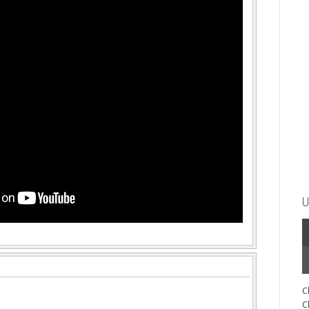
U
C
C