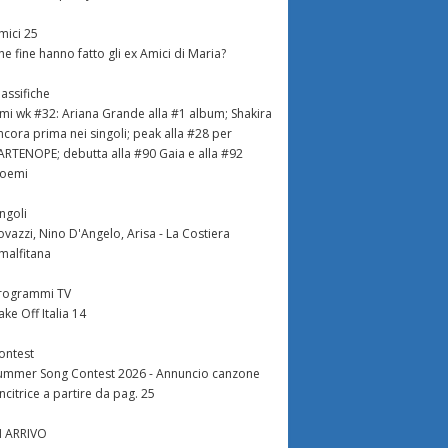
mici 25
he fine hanno fatto gli ex Amici di Maria?
lassifiche
imi wk #32: Ariana Grande alla #1 album; Shakira
ncora prima nei singoli; peak alla #28 per
ARTENOPE; debutta alla #90 Gaia e alla #92
oemi
ingoli
ovazzi, Nino D'Angelo, Arisa - La Costiera
malfitana
rogrammi TV
ake Off Italia 14
ontest
ummer Song Contest 2026 - Annuncio canzone
incitrice a partire da pag. 25
N ARRIVO