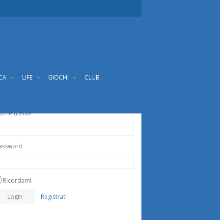
ICA
LIFE
GIOCHI
CLUB
ome utente
assword
Ricordami
Registrati