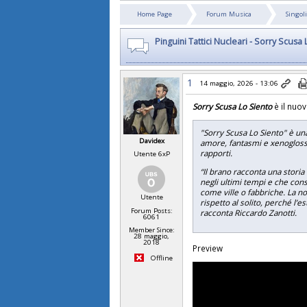
Home Page
Forum Musica
Singoli
Pinguini Tattici Nucleari - Sorry Scusa
1
14 maggio, 2026 - 13:06
Sorry Scusa Lo Siento
è il nuov
"Sorry Scusa Lo Siento" è un
Davidex
amore, fantasmi e xenoglossia
rapporti.
Utente 6xP
“Il brano racconta una storia
negli ultimi tempi e che cons
come ville o fabbriche. La no
Utente
rispetto al solito, perché l’e
Forum Posts:
racconta Riccardo Zanotti.
6061
Member Since:
28 maggio,
2018
Preview
Offline