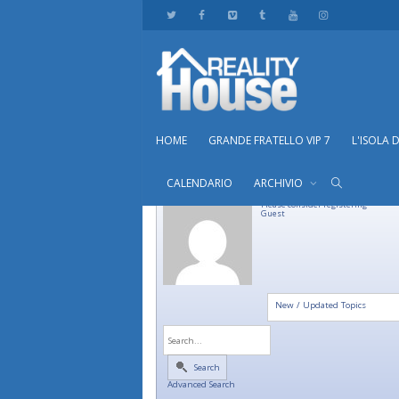
HOME
GRANDE FRATELLO VIP 7
L'ISOLA 
CALENDARIO
ARCHIVIO
Please consider registering
Guest
New / Updated Topics
Search
Advanced Search