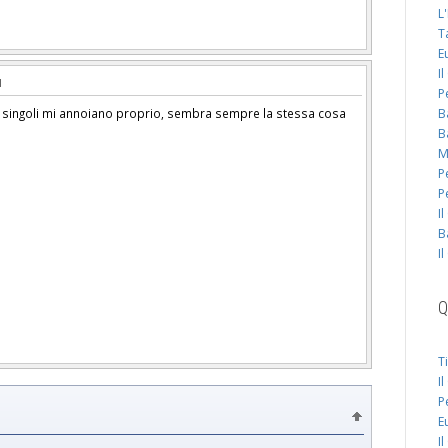
L
T
E
I
P
B
imi singoli mi annoiano proprio, sembra sempre la stessa cosa
B
M
P
P
I
B
I
Q
T
I
P
E
I