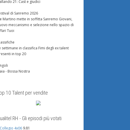
allando 21: Cast e giudici
estival di Sanremo 2026
e Martino mette in soffitta Sanremo Giovani,
uovo meccanismo e selezione nello spazio di
ffari Tuoi
lassifiche
e settimane in classifica Fimi degli ex talent
resenti in top 20
ingoli
aia - Bossa Nostra
op 10 Talent per vendite
ualitel RH - Gli episodi più votati
l Collegio 4x06
9.81