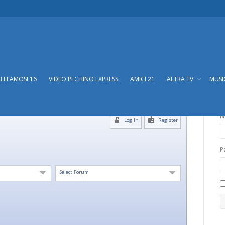
DEI FAMOSI 16
VIDEO PECHINO EXPRESS
AMICI 21
ALTRA TV
MUS
N
Log In
Register
P
Select Forum