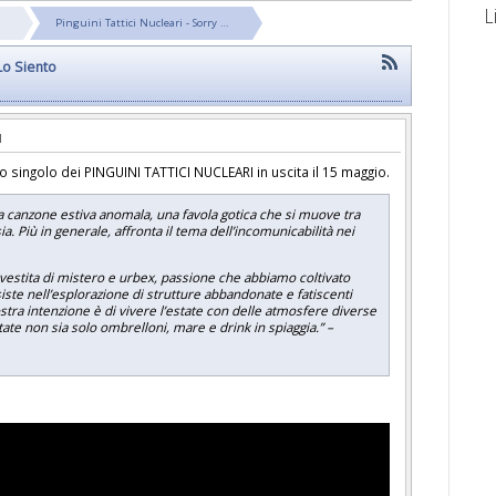
L
Pinguini Tattici Nucleari - Sorry …
 Lo Siento
o singolo dei PINGUINI TATTICI NUCLEARI in uscita il 15 maggio.
a canzone estiva anomala, una favola gotica che si muove tra
. Più in generale, affronta il tema dell’incomunicabilità nei
 vestita di mistero e urbex, passione che abbiamo coltivato
iste nell’esplorazione di strutture abbandonate e fatiscenti
stra intenzione è di vivere l’estate con delle atmosfere diverse
state non sia solo ombrelloni, mare e drink in spiaggia.” –