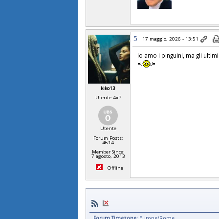
5
17 maggio, 2026 - 13:51
Io amo i pinguini, ma gli ult
kiko13
Utente 4xP
Utente
Forum Posts:
4614
Member Since:
7 agosto, 2013
Offline
Forum Timezone:
Europe/Rome