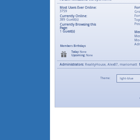
Most Users Ever Online:
For
3759
Gro
For
Currently Online:
389
Guest(s)
Top
Pos
Currently Browsing this
Page:
1
Guest(s)
Mem
Me
Mod
Adm
Members Birthdays
Today:
None
Upcoming:
None
Administrators:
RealityHouse, Alex87, mariomatt
Theme: