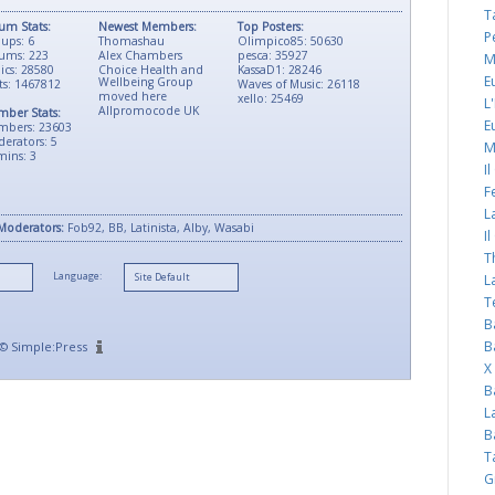
T
um Stats:
Newest Members:
Top Posters:
P
ups: 6
Thomashau
Olimpico85: 50630
ums: 223
Alex Chambers
pesca: 35927
M
ics: 28580
Choice Health and
KassaD1: 28246
E
Wellbeing Group
ts: 1467812
Waves of Music: 26118
moved here
xello: 25469
L
Allpromocode UK
ber Stats:
E
mbers: 23603
erators: 5
M
ins: 3
I
F
L
Moderators:
Fob92, BB, Latinista, Alby, Wasabi
I
T
Language:
L
T
B
B
©
Simple:Press
X
B
L
B
T
G