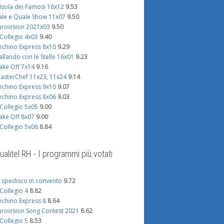
'Isola dei Famosi 16x12
9.53
ale e Quale Show 11x07
9.50
urovision 2021x03
9.50
l Collegio 4x03
9.40
echino Express 8x10
9.29
allando con le Stelle 16x01
9.23
ake Off 7x14
9.16
asterChef 11x23, 11x24
9.14
echino Express 9x10
9.07
echino Express 8x06
9.03
l Collegio 5x05
9.00
ake Off 8x07
9.00
l Collegio 5x06
8.84
ualitel RH - I programmi più votati
i spedisco in convento
9.72
l Collegio 4
8.82
echino Express 8
8.64
urovision Song Contest 2021
8.62
l Collegio 5
8.53