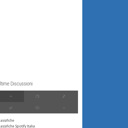
ltime Discussioni
∞
📺
🎵
🌿
🎲
⭐️
lassifiche
lassifiche Spotify Italia