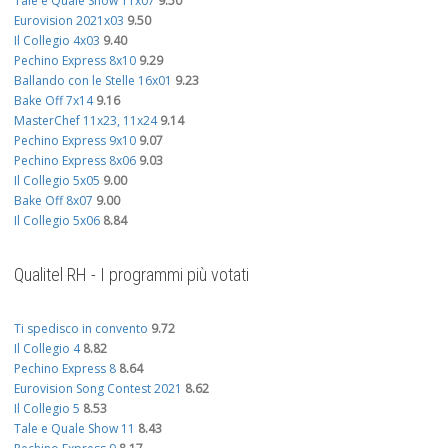
Tale e Quale Show 11x07
9.50
Eurovision 2021x03
9.50
Il Collegio 4x03
9.40
Pechino Express 8x10
9.29
Ballando con le Stelle 16x01
9.23
Bake Off 7x14
9.16
MasterChef 11x23, 11x24
9.14
Pechino Express 9x10
9.07
Pechino Express 8x06
9.03
Il Collegio 5x05
9.00
Bake Off 8x07
9.00
Il Collegio 5x06
8.84
Qualitel RH - I programmi più votati
Ti spedisco in convento
9.72
Il Collegio 4
8.82
Pechino Express 8
8.64
Eurovision Song Contest 2021
8.62
Il Collegio 5
8.53
Tale e Quale Show 11
8.43