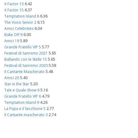
X Factor 13
6.42
X Factor 15
6.37
Temptation Island 8
6.36
The Voice Senior 2
6.15
Amici Celebrities
6.04
Bake Off 9
6.00
Amici 19
5.89
Grande Fratello VIP 5
5.77
Festival di Sanremo 2021
5.65
Ballando con le Stelle 15
5.65
Festival di Sanremo 2020
5.58
Il Cantante Mascherato
5.48
Amici 20
5.40
Star in the Star
5.20
Tale e Quale Show 9
5.16
Grande Fratello VIP 6
4.79
Temptation Island 9
4.26
La Pupa e il Secchione 5
2.77
Il Cantante mascherato 3
2.74