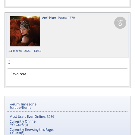
Anti-Hero
Posts: 1770
24 marzo, 2026 - 14:58
3
Favolosa.
Forum Timezone:
Europe/Rome
Most Users Ever Online:
3759
Currently Online:
299
Guest(s)
Currently Browsing this Page:
1
Guest(s)