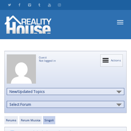
Toggl
Guest
navig
Actions
Not logged in
New/Updated Topics
Select Forum
Forums
Forum Musica
Singoli