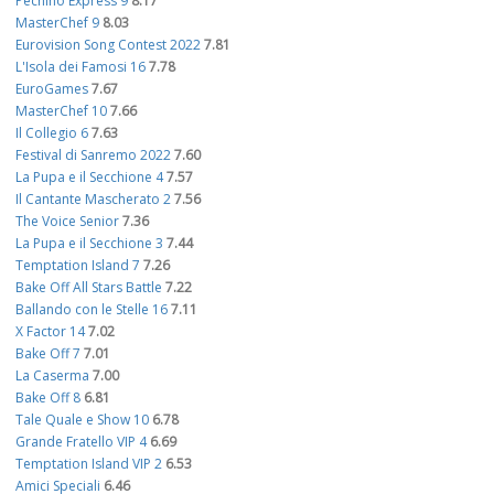
Pechino Express 9
8.17
MasterChef 9
8.03
Eurovision Song Contest 2022
7.81
L'Isola dei Famosi 16
7.78
EuroGames
7.67
MasterChef 10
7.66
Il Collegio 6
7.63
Festival di Sanremo 2022
7.60
La Pupa e il Secchione 4
7.57
Il Cantante Mascherato 2
7.56
The Voice Senior
7.36
La Pupa e il Secchione 3
7.44
Temptation Island 7
7.26
Bake Off All Stars Battle
7.22
Ballando con le Stelle 16
7.11
X Factor 14
7.02
Bake Off 7
7.01
La Caserma
7.00
Bake Off 8
6.81
Tale Quale e Show 10
6.78
Grande Fratello VIP 4
6.69
Temptation Island VIP 2
6.53
Amici Speciali
6.46