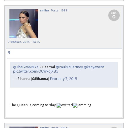
smiley
Posts: 19811
7 febbraio, 2015 - 14:35
9
@TheGRAMMYs
RIHearsal
@PaulMcCartney
@kanyewest
pic.twitter.com/OUWkdJXEt5
— Rihanna (@Rihanna)
February 7, 2015
The Queen is coming to slay
smiley
Posts: 19811