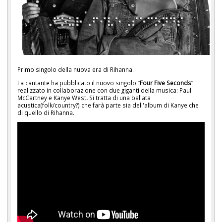
Primo singolo della nuova era di Rihanna.
La cantante ha pubblicato il nuovo singolo ”
Four Five Seconds
”
realizzato in collaborazione con due giganti della musica: Paul
McCartney e Kanye West
.
Si tratta di una ballata
acustica(folk/country?) che farà parte sia dell'album di Kanye che
di quello di Rihanna.