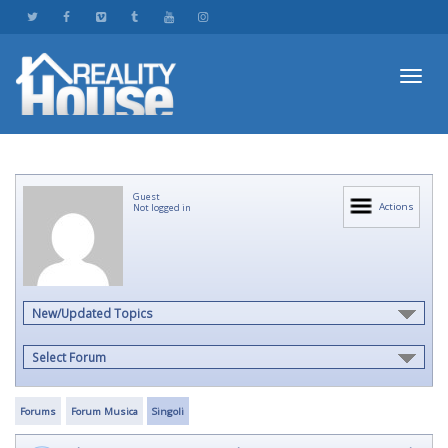
Toggl
Guest
navig
Actions
Not logged in
New/Updated Topics
Select Forum
Forums
Forum Musica
Singoli