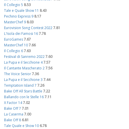
Il Collegio 5
8.53
Tale e Quale Show 11
8.43
Pechino Express 9
8.17
MasterChef 9
8.03
Eurovision Song Contest 2022
7.81
L'Isola dei Famosi 16
7.78
EuroGames
7.67
MasterChef 10
7.66
Il Collegio 6
7.63
Festival di Sanremo 2022
7.60
La Pupa e il Secchione 4
7.57
Il Cantante Mascherato 2
7.56
The Voice Senior
7.36
La Pupa e il Secchione 3
7.44
Temptation Island 7
7.26
Bake Off All Stars Battle
7.22
Ballando con le Stelle 16
7.11
X Factor 14
7.02
Bake Off 7
7.01
La Caserma
7.00
Bake Off 8
6.81
Tale Quale e Show 10
6.78