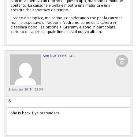
Non mi aspettavo un ritorno di questo tipo, ma sono comunque
contento. La canzone è bella e mostra una maturità e una
crescita che aspettavo da tempo.
Il video è semplice, ma carino, considerando che per la canzone
non mi aspettavo un videone. Vedremo come se la caverà in
classifica dopo l'esibizione ai Grammy e sono in particolare
curioso di capire su quale linea sarà il nuovo album.
Alex.Blue
Posts: 1411
3 febbraio, 2015 - 21:34
6
She is back. Bye pretenders.