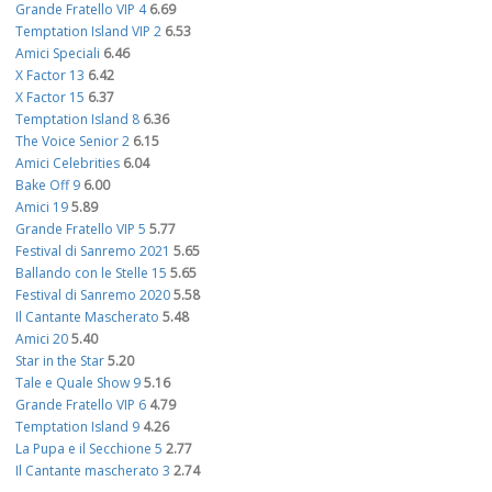
Grande Fratello VIP 4
6.69
Temptation Island VIP 2
6.53
Amici Speciali
6.46
X Factor 13
6.42
X Factor 15
6.37
Temptation Island 8
6.36
The Voice Senior 2
6.15
Amici Celebrities
6.04
Bake Off 9
6.00
Amici 19
5.89
Grande Fratello VIP 5
5.77
Festival di Sanremo 2021
5.65
Ballando con le Stelle 15
5.65
Festival di Sanremo 2020
5.58
Il Cantante Mascherato
5.48
Amici 20
5.40
Star in the Star
5.20
Tale e Quale Show 9
5.16
Grande Fratello VIP 6
4.79
Temptation Island 9
4.26
La Pupa e il Secchione 5
2.77
Il Cantante mascherato 3
2.74