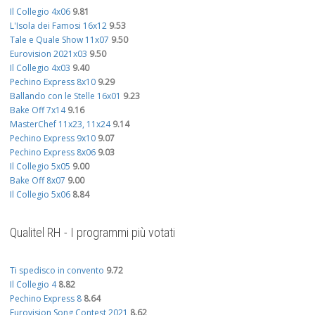
Il Collegio 4x06
9.81
L'Isola dei Famosi 16x12
9.53
Tale e Quale Show 11x07
9.50
Eurovision 2021x03
9.50
Il Collegio 4x03
9.40
Pechino Express 8x10
9.29
Ballando con le Stelle 16x01
9.23
Bake Off 7x14
9.16
MasterChef 11x23, 11x24
9.14
Pechino Express 9x10
9.07
Pechino Express 8x06
9.03
Il Collegio 5x05
9.00
Bake Off 8x07
9.00
Il Collegio 5x06
8.84
Qualitel RH - I programmi più votati
Ti spedisco in convento
9.72
Il Collegio 4
8.82
Pechino Express 8
8.64
Eurovision Song Contest 2021
8.62