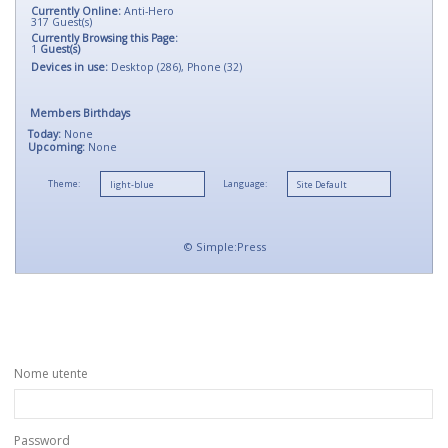
Currently Online:
Anti-Hero
317
Guest(s)
Currently Browsing this Page:
1
Guest(s)
Devices in use:
Desktop (286), Phone (32)
Members Birthdays
Today:
None
Upcoming:
None
Theme:
Language:
©
Simple:Press
Nome utente
Password