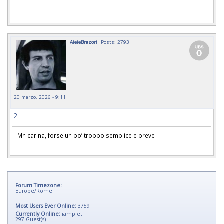
AjejeBrazorf
Posts: 2793
20 marzo, 2026 - 9:11
2
Mh carina, forse un po’ troppo semplice e breve
Forum Timezone:
Europe/Rome
Most Users Ever Online:
3759
Currently Online:
iamplet
297
Guest(s)