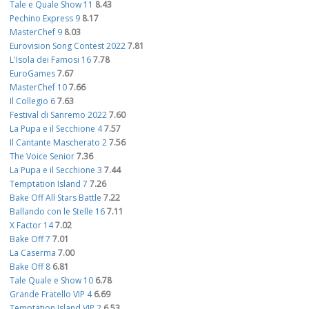
Tale e Quale Show 11
8.43
Pechino Express 9
8.17
MasterChef 9
8.03
Eurovision Song Contest 2022
7.81
L'Isola dei Famosi 16
7.78
EuroGames
7.67
MasterChef 10
7.66
Il Collegio 6
7.63
Festival di Sanremo 2022
7.60
La Pupa e il Secchione 4
7.57
Il Cantante Mascherato 2
7.56
The Voice Senior
7.36
La Pupa e il Secchione 3
7.44
Temptation Island 7
7.26
Bake Off All Stars Battle
7.22
Ballando con le Stelle 16
7.11
X Factor 14
7.02
Bake Off 7
7.01
La Caserma
7.00
Bake Off 8
6.81
Tale Quale e Show 10
6.78
Grande Fratello VIP 4
6.69
Temptation Island VIP 2
6.53