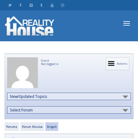
Toggl
Guest
navig
Actions
Not logged in
New/Updated Topics
Select Forum
Forums
Forum Musica
Singoli