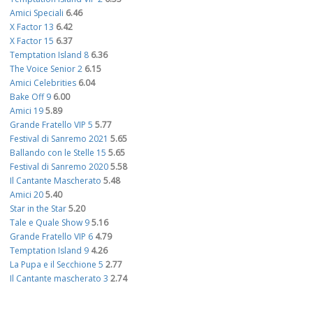
Amici Speciali
6.46
X Factor 13
6.42
X Factor 15
6.37
Temptation Island 8
6.36
The Voice Senior 2
6.15
Amici Celebrities
6.04
Bake Off 9
6.00
Amici 19
5.89
Grande Fratello VIP 5
5.77
Festival di Sanremo 2021
5.65
Ballando con le Stelle 15
5.65
Festival di Sanremo 2020
5.58
Il Cantante Mascherato
5.48
Amici 20
5.40
Star in the Star
5.20
Tale e Quale Show 9
5.16
Grande Fratello VIP 6
4.79
Temptation Island 9
4.26
La Pupa e il Secchione 5
2.77
Il Cantante mascherato 3
2.74