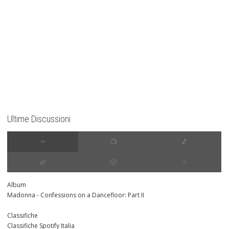
Ultime Discussioni
∞
📺
🎵
🌿
🎲
⭐️
Album
Madonna - Confessions on a Dancefloor: Part II
Classifiche
Classifiche Spotify Italia