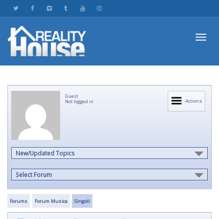
Toggl
Guest
navig
Actions
Not logged in
New/Updated Topics
Select Forum
Forums
Forum Musica
Singoli