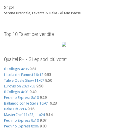
Singoli
Serena Brancale, Levante & Delia - Al Mio Paese
Top 10 Talent per vendite
Qualitel RH - Gli episodi più votati
Il Collegio 4x06
9.81
L'Isola dei Famosi 16x12
9.53
Tale e Quale Show 11x07
9.50
Eurovision 2021x03
9.50
Il Collegio 4x03
9.40
Pechino Express 8x10
9.29
Ballando con le Stelle 16x01
9.23
Bake Off 7x14
9.16
MasterChef 11x23, 11x24
9.14
Pechino Express 9x10
9.07
Pechino Express 8x06
9.03