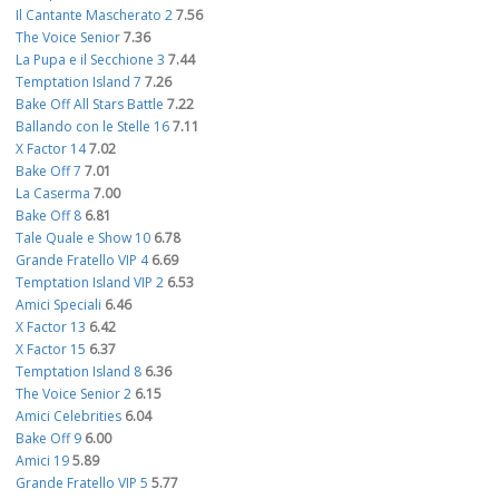
Il Cantante Mascherato 2
7.56
The Voice Senior
7.36
La Pupa e il Secchione 3
7.44
Temptation Island 7
7.26
Bake Off All Stars Battle
7.22
Ballando con le Stelle 16
7.11
X Factor 14
7.02
Bake Off 7
7.01
La Caserma
7.00
Bake Off 8
6.81
Tale Quale e Show 10
6.78
Grande Fratello VIP 4
6.69
Temptation Island VIP 2
6.53
Amici Speciali
6.46
X Factor 13
6.42
X Factor 15
6.37
Temptation Island 8
6.36
The Voice Senior 2
6.15
Amici Celebrities
6.04
Bake Off 9
6.00
Amici 19
5.89
Grande Fratello VIP 5
5.77