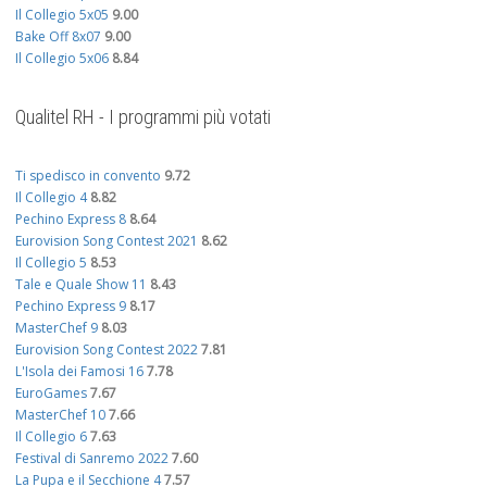
Il Collegio 5x05
9.00
Bake Off 8x07
9.00
Il Collegio 5x06
8.84
Qualitel RH - I programmi più votati
Ti spedisco in convento
9.72
Il Collegio 4
8.82
Pechino Express 8
8.64
Eurovision Song Contest 2021
8.62
Il Collegio 5
8.53
Tale e Quale Show 11
8.43
Pechino Express 9
8.17
MasterChef 9
8.03
Eurovision Song Contest 2022
7.81
L'Isola dei Famosi 16
7.78
EuroGames
7.67
MasterChef 10
7.66
Il Collegio 6
7.63
Festival di Sanremo 2022
7.60
La Pupa e il Secchione 4
7.57