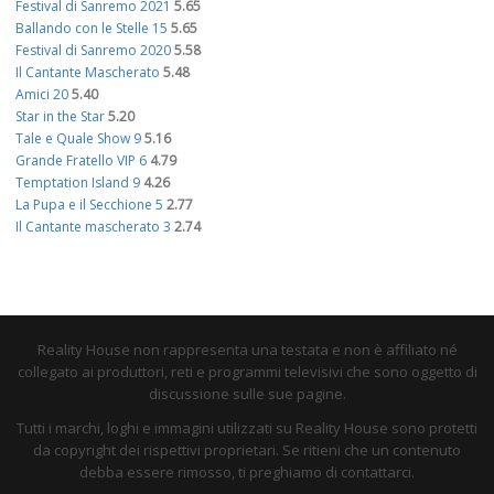
Festival di Sanremo 2021
5.65
Ballando con le Stelle 15
5.65
Festival di Sanremo 2020
5.58
Il Cantante Mascherato
5.48
Amici 20
5.40
Star in the Star
5.20
Tale e Quale Show 9
5.16
Grande Fratello VIP 6
4.79
Temptation Island 9
4.26
La Pupa e il Secchione 5
2.77
Il Cantante mascherato 3
2.74
Reality House non rappresenta una testata e non è affiliato né
collegato ai produttori, reti e programmi televisivi che sono oggetto di
discussione sulle sue pagine.
Tutti i marchi, loghi e immagini utilizzati su Reality House sono protetti
da copyright dei rispettivi proprietari. Se ritieni che un contenuto
debba essere rimosso, ti preghiamo di contattarci.