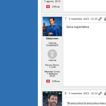
7 agosto, 2013
Offline
7
3 novembre, 2023 - 22:20
Ilaria superlativa
Edwynivan
Utente
DIAMANTE
Utente
Forum Posts:
11230
Member Since:
1 febbraio,
2020
Offline
8
3 novembre, 2023 - 22:24
"Bravissima bravissima merav