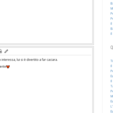
B
M
P
P
I
B
I
Q
n interessa, lui si è divertito a far caciara.
T
I
mente
P
E
I
T
P
M
E
L
E