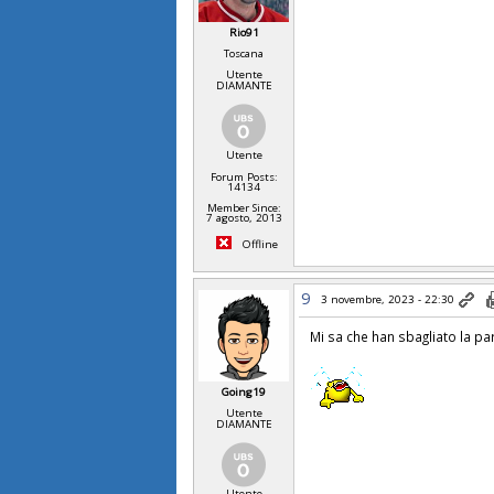
Rio91
Toscana
Utente
DIAMANTE
Utente
Forum Posts:
14134
Member Since:
7 agosto, 2013
Offline
9
3 novembre, 2023 - 22:30
Mi sa che han sbagliato la par
Going19
Utente
DIAMANTE
Utente