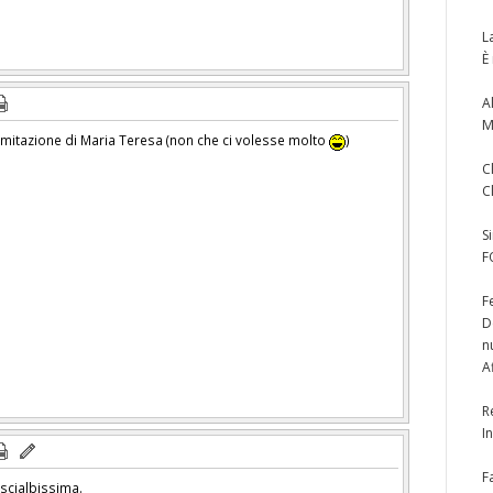
L
È
A
M
 imitazione di Maria Teresa (non che ci volesse molto
)
C
C
S
F
F
D
n
A
R
I
F
 scialbissima.