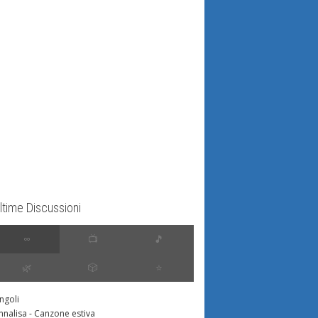
ltime Discussioni
∞
📺
🎵
🌿
🎲
⭐️
ingoli
nnalisa - Canzone estiva