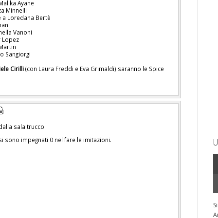
Malika Ayane
za Minnelli
e a Loredana Bertè
han
nella Vanoni
r Lopez
Martin
no Sangiorgi
le Cirilli
(con Laura Freddi e Eva Grimaldi) saranno le Spice
alla sala trucco.
e si sono impegnati 0 nel fare le imitazioni.
U
S
A