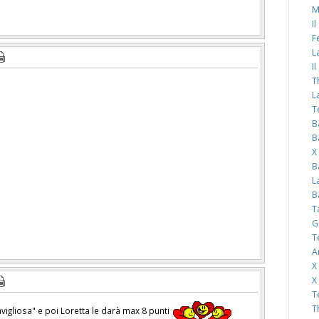
M
I
F
L
I
T
L
T
B
B
X
B
L
B
T
G
T
A
X
X
T
T
igliosa" e poi Loretta le darà max 8 punti