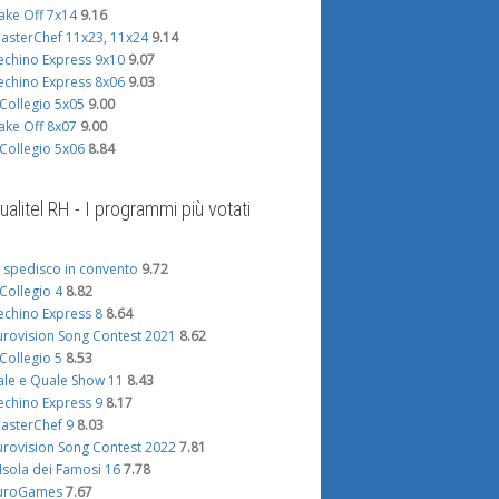
ake Off 7x14
9.16
asterChef 11x23, 11x24
9.14
echino Express 9x10
9.07
echino Express 8x06
9.03
l Collegio 5x05
9.00
ake Off 8x07
9.00
l Collegio 5x06
8.84
ualitel RH - I programmi più votati
i spedisco in convento
9.72
l Collegio 4
8.82
echino Express 8
8.64
urovision Song Contest 2021
8.62
l Collegio 5
8.53
ale e Quale Show 11
8.43
echino Express 9
8.17
asterChef 9
8.03
urovision Song Contest 2022
7.81
'Isola dei Famosi 16
7.78
uroGames
7.67