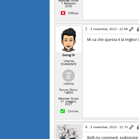
Member Since:
1 febbraio,
2020
Offline
3
3 novembre, 2023 - 22:08
Mi sa che questa é la miglior
Going19
Utente
DIAMANTE
Utente
Forum Posts:
14805
Member Since:
21 maggio,
2021
Online
4
3 novembre, 2023 - 22:10
Belli no comment, esibizione