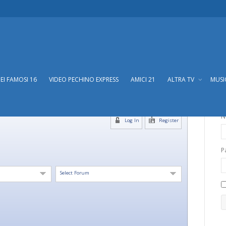
DEI FAMOSI 16
VIDEO PECHINO EXPRESS
AMICI 21
ALTRA TV
MUS
N
Log In
Register
P
Select Forum