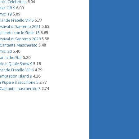
mici Celebrities
6.04
ake Off 9
6.00
mici 19
5.89
rande Fratello VIP 5
5.77
estival di Sanremo 2021
5.65
allando con le Stelle 15
5.65
estival di Sanremo 2020
5.58
l Cantante Mascherato
5.48
mici 20
5.40
tar in the Star
5.20
ale e Quale Show 9
5.16
rande Fratello VIP 6
4.79
emptation Island 9
4.26
a Pupa e il Secchione 5
2.77
l Cantante mascherato 3
2.74