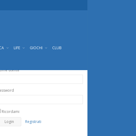
ICA
LIFE
GIOCHI
CLUB
ome utente
assword
Ricordami
Registrati