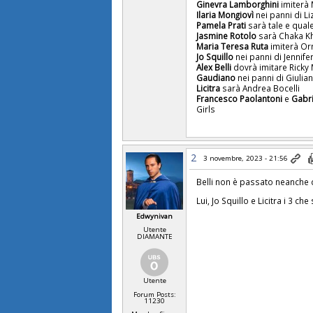
Ginevra Lamborghini
imiterà 
Ilaria Mongiovì
nei panni di Li
Pamela Prati
sarà tale e qual
Jasmine Rotolo
sarà Chaka K
Maria Teresa Ruta
imiterà Or
Jo Squillo
nei panni di Jennife
Alex Belli
dovrà imitare Ricky 
Gaudiano
nei panni di Giulia
Licitra
sarà Andrea Bocelli
Francesco Paolantoni
e
Gabrie
Girls
2
3 novembre, 2023 - 21:56
Belli non è passato neanche d
Lui, Jo Squillo e Licitra i 3 ch
Edwynivan
Utente
DIAMANTE
Utente
Forum Posts:
11230