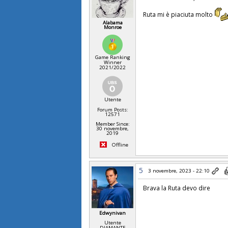
Ruta mi è piaciuta molto
Alabama
Monroe
Game Ranking
Winner
2021/2022
Utente
Forum Posts:
12571
Member Since:
30 novembre,
2019
Offline
5
3 novembre, 2023 - 22:10
Brava la Ruta devo dire
Edwynivan
Utente
DIAMANTE