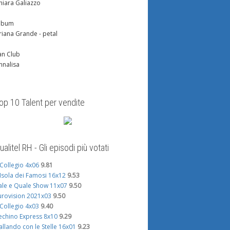
hiara Galiazzo
lbum
riana Grande - petal
an Club
nnalisa
op 10 Talent per vendite
ualitel RH - Gli episodi più votati
l Collegio 4x06
9.81
'Isola dei Famosi 16x12
9.53
ale e Quale Show 11x07
9.50
urovision 2021x03
9.50
l Collegio 4x03
9.40
echino Express 8x10
9.29
allando con le Stelle 16x01
9.23