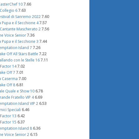
asterChef 10
7.66
l Collegio 6
7.63
estival di Sanremo 2022
7.60
a Pupa e il Secchione 4
7.57
l Cantante Mascherato 2
7.56
he Voice Senior
7.36
a Pupa e il Secchione 3
7.44
emptation Island 7
7.26
ake Off All Stars Battle
7.22
allando con le Stelle 16
7.11
 Factor 14
7.02
ake Off 7
7.01
a Caserma
7.00
ake Off 8
6.81
ale Quale e Show 10
6.78
rande Fratello VIP 4
6.69
emptation Island VIP 2
6.53
mici Speciali
6.46
 Factor 13
6.42
 Factor 15
6.37
emptation Island 8
6.36
he Voice Senior 2
6.15