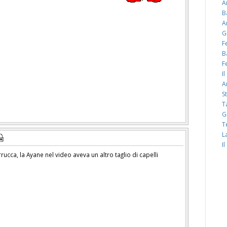
A
B
A
G
F
B
F
I
A
S
T
G
T
L
I
rucca, la Ayane nel video aveva un altro taglio di capelli