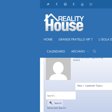
HOME
GRANDE FRATELLO VIP 7
L'ISOLA 
CALENDARIO
ARCHIVIO
Please consider registering
Guest
New / Updated Topics
Search
Advanced Search