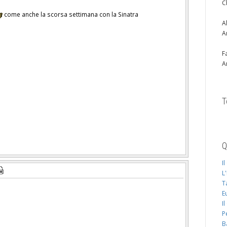
C
come anche la scorsa settimana con la Sinatra
A
A
F
A
T
Q
I
L
T
E
I
P
B