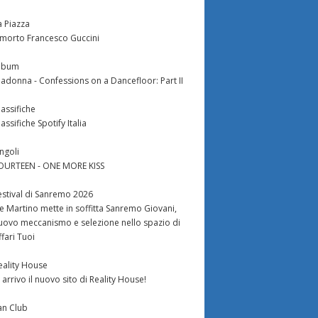
a Piazza
 morto Francesco Guccini
lbum
adonna - Confessions on a Dancefloor: Part II
lassifiche
lassifiche Spotify Italia
ingoli
OURTEEN - ONE MORE KISS
estival di Sanremo 2026
e Martino mette in soffitta Sanremo Giovani,
uovo meccanismo e selezione nello spazio di
ffari Tuoi
eality House
n arrivo il nuovo sito di Reality House!
an Club