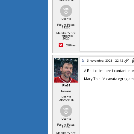
Utente
Forum Posts:
11230
Member Since:
1 febbraio,
2020
Offline
6
3 novembre, 2023 - 22:12
A Belli di imitare i cantanti no
Mary T se l'è cavata egregia
Rio91
Toscana
Utente
DIAMANTE
Utente
Forum Posts:
14134
Member Since: