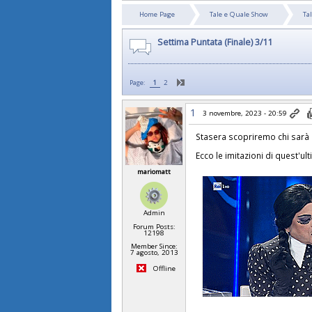
Home Page
Tale e Quale Show
Ta
Settima Puntata (Finale) 3/11
Page:
1
2
1
3 novembre, 2023 - 20:59
Stasera scopriremo chi sarà 
Ecco le imitazioni di quest'ul
mariomatt
Admin
Forum Posts:
12198
Member Since:
7 agosto, 2013
Offline