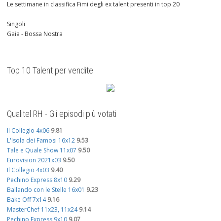
Le settimane in classifica Fimi degli ex talent presenti in top 20
Singoli
Gaia - Bossa Nostra
Top 10 Talent per vendite
Qualitel RH - Gli episodi più votati
Il Collegio 4x06
9.81
L'Isola dei Famosi 16x12
9.53
Tale e Quale Show 11x07
9.50
Eurovision 2021x03
9.50
Il Collegio 4x03
9.40
Pechino Express 8x10
9.29
Ballando con le Stelle 16x01
9.23
Bake Off 7x14
9.16
MasterChef 11x23, 11x24
9.14
Pechino Express 9x10
9.07