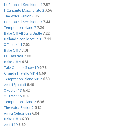
La Pupa e il Secchione 4
7.57
Il Cantante Mascherato 2
7.56
The Voice Senior
7.36
La Pupa e il Secchione 3
7.44
Temptation Island 7
7.26
Bake Off All Stars Battle
7.22
Ballando con le Stelle 16
7.11
X Factor 14
7.02
Bake Off 7
7.01
La Caserma
7.00
Bake Off 8
6.81
Tale Quale e Show 10
6.78
Grande Fratello VIP 4
6.69
Temptation Island VIP 2
6.53
Amici Speciali
6.46
X Factor 13
6.42
X Factor 15
6.37
Temptation Island 8
6.36
The Voice Senior 2
6.15
Amici Celebrities
6.04
Bake Off 9
6.00
Amici 19
5.89