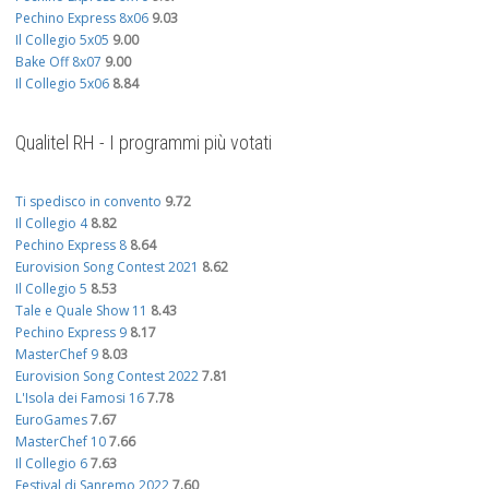
Pechino Express 8x06
9.03
Il Collegio 5x05
9.00
Bake Off 8x07
9.00
Il Collegio 5x06
8.84
Qualitel RH - I programmi più votati
Ti spedisco in convento
9.72
Il Collegio 4
8.82
Pechino Express 8
8.64
Eurovision Song Contest 2021
8.62
Il Collegio 5
8.53
Tale e Quale Show 11
8.43
Pechino Express 9
8.17
MasterChef 9
8.03
Eurovision Song Contest 2022
7.81
L'Isola dei Famosi 16
7.78
EuroGames
7.67
MasterChef 10
7.66
Il Collegio 6
7.63
Festival di Sanremo 2022
7.60