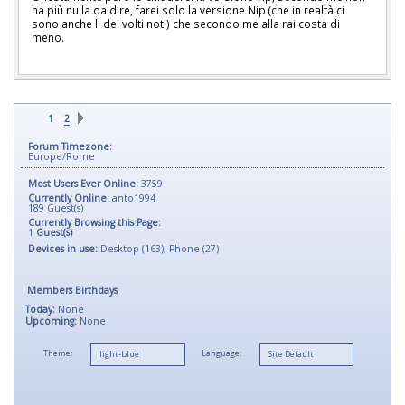
ha più nulla da dire, farei solo la versione Nip (che in realtà ci
sono anche li dei volti noti) che secondo me alla rai costa di
meno.
1
2
Forum Timezone:
Europe/Rome
Most Users Ever Online:
3759
Currently Online:
anto1994
189
Guest(s)
Currently Browsing this Page:
1
Guest(s)
Devices in use:
Desktop (163), Phone (27)
Members Birthdays
Today:
None
Upcoming:
None
Theme:
Language: