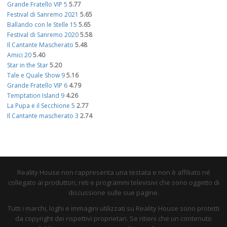
Grande Fratello VIP 5
5.77
Festival di Sanremo 2021
5.65
Ballando con le Stelle 15
5.65
Festival di Sanremo 2020
5.58
Il Cantante Mascherato
5.48
Amici 20
5.40
Star in the Star
5.20
Tale e Quale Show 9
5.16
Grande Fratello VIP 6
4.79
Temptation Island 9
4.26
La Pupa e il Secchione 5
2.77
Il Cantante mascherato 3
2.74
Reality House non rappresenta una testata e non è affiliato né
collegato ai produttori, reti e programmi televisivi che sono oggetto di
discussione sulle sue pagine.
Tutti i marchi, loghi e immagini utilizzati su Reality House sono protetti
da copyright dei rispettivi proprietari. Se ritieni che un contenuto