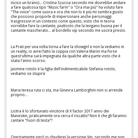
inciso un brano)... Cristina Scuccia secondo me dovrebbe andare
a fare qualcosa tipo "Music farm" o "Ora mai più" ha voluto fare
"The voice" come suora e ora che non lo è più mi sembra giusto
che possono proporle di impersonare anche personaggi
trasgressivi in un contesto come questo, visto che in teoria
vorrebbe fare la cantante, piuttosto che la tengano buona per il
cantante mascherato... al bordello vip secondo me uscirà presto.
La Prati per una volta torna a fare la showgirl e non la vediamo in
un reality, io avrei fatto la coppia con Valeria Marini ma forse
quest'ultima sarà impegnata da qualche altra parte visto che è
stata l'anno scorso.
Jasmine rotolo è la figlia dell'indimenticabile Stefania rotolo,
vediamo se stupirà
Maria teresa ruta ci sta, ma Ginevra Lamborghini non si arrende
proprio...
Licitra è lo sfortunato vincitore di X factor 2017 anno dei
Maneskin, praticamente ora cerca il riscatto? Non è che gli faranno
cantare "Fuori di testa"?
Onestamente però io chiuderei la versione Vip, secondo me non