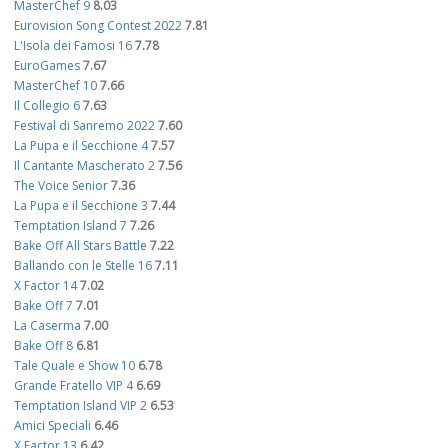
MasterChef 9
8.03
Eurovision Song Contest 2022
7.81
L'Isola dei Famosi 16
7.78
EuroGames
7.67
MasterChef 10
7.66
Il Collegio 6
7.63
Festival di Sanremo 2022
7.60
La Pupa e il Secchione 4
7.57
Il Cantante Mascherato 2
7.56
The Voice Senior
7.36
La Pupa e il Secchione 3
7.44
Temptation Island 7
7.26
Bake Off All Stars Battle
7.22
Ballando con le Stelle 16
7.11
X Factor 14
7.02
Bake Off 7
7.01
La Caserma
7.00
Bake Off 8
6.81
Tale Quale e Show 10
6.78
Grande Fratello VIP 4
6.69
Temptation Island VIP 2
6.53
Amici Speciali
6.46
X Factor 13
6.42