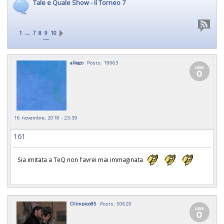
Tale e Quale Show - Il Torneo 7
...
1
7
8
9
10
allego
Posts: 19963
16 novembre, 2018 - 23:39
161
Sia imitata a TeQ non l'avrei mai immaginata
Olimpico85
Posts: 50629