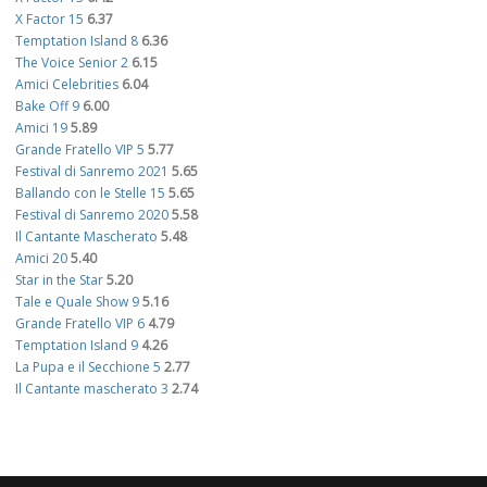
X Factor 15
6.37
Temptation Island 8
6.36
The Voice Senior 2
6.15
Amici Celebrities
6.04
Bake Off 9
6.00
Amici 19
5.89
Grande Fratello VIP 5
5.77
Festival di Sanremo 2021
5.65
Ballando con le Stelle 15
5.65
Festival di Sanremo 2020
5.58
Il Cantante Mascherato
5.48
Amici 20
5.40
Star in the Star
5.20
Tale e Quale Show 9
5.16
Grande Fratello VIP 6
4.79
Temptation Island 9
4.26
La Pupa e il Secchione 5
2.77
Il Cantante mascherato 3
2.74