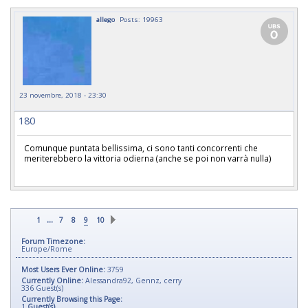
allego
Posts: 19963
23 novembre, 2018 - 23:30
180
Comunque puntata bellissima, ci sono tanti concorrenti che
meriterebbero la vittoria odierna (anche se poi non varrà nulla)
...
1
7
8
9
10
Forum Timezone:
Europe/Rome
Most Users Ever Online:
3759
Currently Online:
Alessandra92
,
Gennz
,
cerry
336
Guest(s)
Currently Browsing this Page:
1
Guest(s)