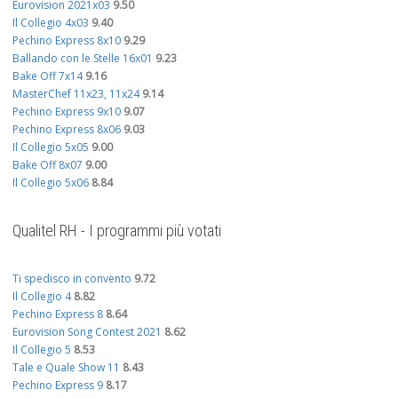
Eurovision 2021x03
9.50
Il Collegio 4x03
9.40
Pechino Express 8x10
9.29
Ballando con le Stelle 16x01
9.23
Bake Off 7x14
9.16
MasterChef 11x23, 11x24
9.14
Pechino Express 9x10
9.07
Pechino Express 8x06
9.03
Il Collegio 5x05
9.00
Bake Off 8x07
9.00
Il Collegio 5x06
8.84
Qualitel RH - I programmi più votati
Ti spedisco in convento
9.72
Il Collegio 4
8.82
Pechino Express 8
8.64
Eurovision Song Contest 2021
8.62
Il Collegio 5
8.53
Tale e Quale Show 11
8.43
Pechino Express 9
8.17