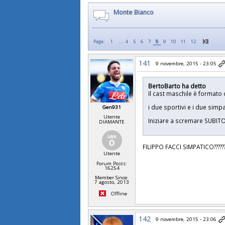
Monte Bianco
...
Page:
1
4
5
6
7
8
9
10
11
12
141
9 novembre, 2015 - 23:05
BertoBarto ha detto
Il cast maschile è formato
i due sportivi e i due simp
Gen931
Utente
Iniziare a scremare SUBITO
DIAMANTE
FILIPPO FACCI SIMPATICO??????????
Utente
Forum Posts:
16254
Member Since:
7 agosto, 2013
Offline
142
9 novembre, 2015 - 23:06