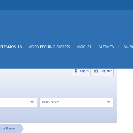
DEI FAMOSI 16
VIDEO PECHINO EXPRESS
AMICI 21
ALTRA TV
MUS
Log In
Register
Select Forum
nte Bianco