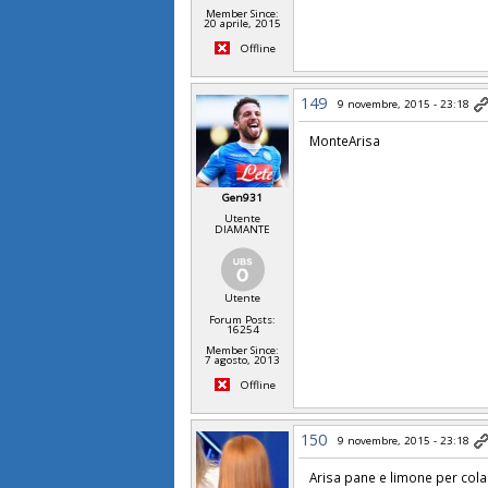
Member Since:
20 aprile, 2015
Offline
149
9 novembre, 2015 - 23:18
MonteArisa
Gen931
Utente
DIAMANTE
Utente
Forum Posts:
16254
Member Since:
7 agosto, 2013
Offline
150
9 novembre, 2015 - 23:18
Arisa pane e limone per cola