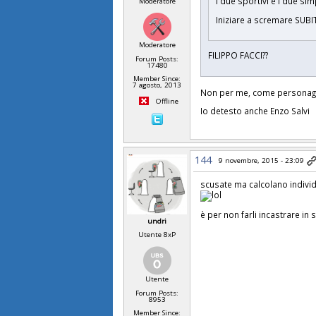
i due sportivi e i due si
Moderatore
Iniziare a scremare SUBI
Moderatore
FILIPPO FACCI??
Forum Posts:
17480
Member Since:
7 agosto, 2013
Non per me, come personag
Offline
Io detesto anche Enzo Salvi
144
9 novembre, 2015 - 23:09
scusate ma calcolano indivi
è per non farli incastrare in 
undri
Utente 8xP
Utente
Forum Posts:
8953
Member Since: