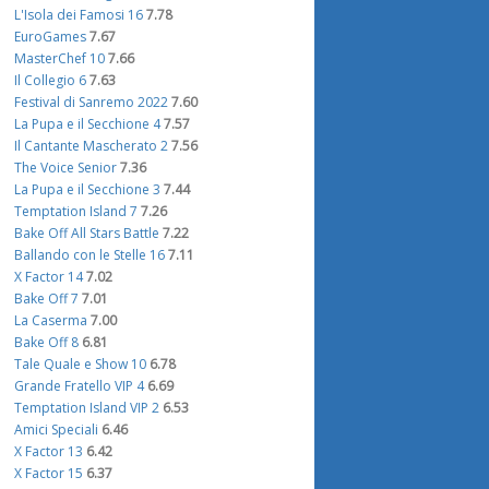
L'Isola dei Famosi 16
7.78
EuroGames
7.67
MasterChef 10
7.66
Il Collegio 6
7.63
Festival di Sanremo 2022
7.60
La Pupa e il Secchione 4
7.57
Il Cantante Mascherato 2
7.56
The Voice Senior
7.36
La Pupa e il Secchione 3
7.44
Temptation Island 7
7.26
Bake Off All Stars Battle
7.22
Ballando con le Stelle 16
7.11
X Factor 14
7.02
Bake Off 7
7.01
La Caserma
7.00
Bake Off 8
6.81
Tale Quale e Show 10
6.78
Grande Fratello VIP 4
6.69
Temptation Island VIP 2
6.53
Amici Speciali
6.46
X Factor 13
6.42
X Factor 15
6.37