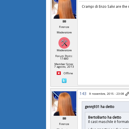
Crampi di Enzo Salvi are the
BB
Firenze
Moderatore
Moderatore
Forum Posts:
17480
Member Since:
7 agosto, 2013
Offline
143
9 novembre, 2015 - 23:08
gennj931 ha detto
BertoBarto ha detto
BB
Il cast maschile è forma
Firenze