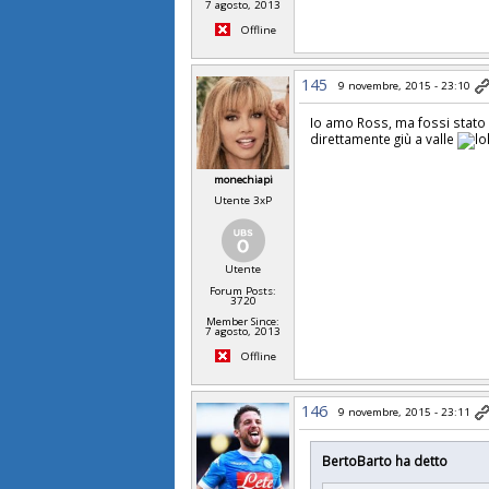
7 agosto, 2013
Offline
145
9 novembre, 2015 - 23:10
Io amo Ross, ma fossi stato l
direttamente giù a valle
monechiapi
Utente 3xP
Utente
Forum Posts:
3720
Member Since:
7 agosto, 2013
Offline
146
9 novembre, 2015 - 23:11
BertoBarto ha detto