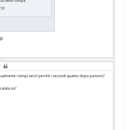
mpa della compa.
TO!
gi.
dualmente i tempi vero? perché i secondi quanto dopo partono?
scalata no?