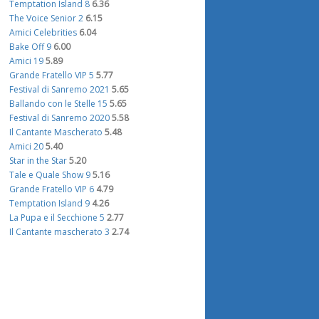
Temptation Island 8
6.36
The Voice Senior 2
6.15
Amici Celebrities
6.04
Bake Off 9
6.00
Amici 19
5.89
Grande Fratello VIP 5
5.77
Festival di Sanremo 2021
5.65
Ballando con le Stelle 15
5.65
Festival di Sanremo 2020
5.58
Il Cantante Mascherato
5.48
Amici 20
5.40
Star in the Star
5.20
Tale e Quale Show 9
5.16
Grande Fratello VIP 6
4.79
Temptation Island 9
4.26
La Pupa e il Secchione 5
2.77
Il Cantante mascherato 3
2.74