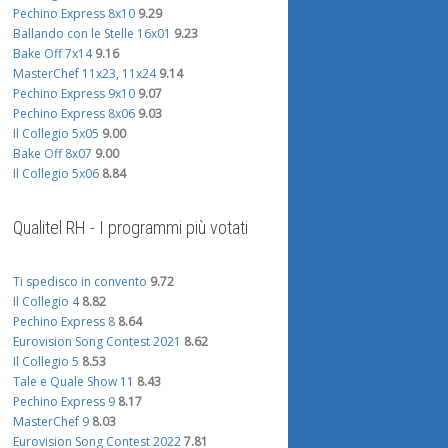
Pechino Express 8x10
9.29
Ballando con le Stelle 16x01
9.23
Bake Off 7x14
9.16
MasterChef 11x23, 11x24
9.14
Pechino Express 9x10
9.07
Pechino Express 8x06
9.03
Il Collegio 5x05
9.00
Bake Off 8x07
9.00
Il Collegio 5x06
8.84
Qualitel RH - I programmi più votati
Ti spedisco in convento
9.72
Il Collegio 4
8.82
Pechino Express 8
8.64
Eurovision Song Contest 2021
8.62
Il Collegio 5
8.53
Tale e Quale Show 11
8.43
Pechino Express 9
8.17
MasterChef 9
8.03
Eurovision Song Contest 2022
7.81