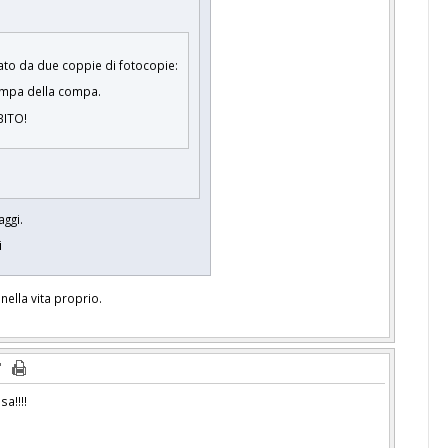
mato da due coppie di fotocopie:
simpa della compa.
BITO!
aggi.
i
ella vita proprio.
sa!!!!