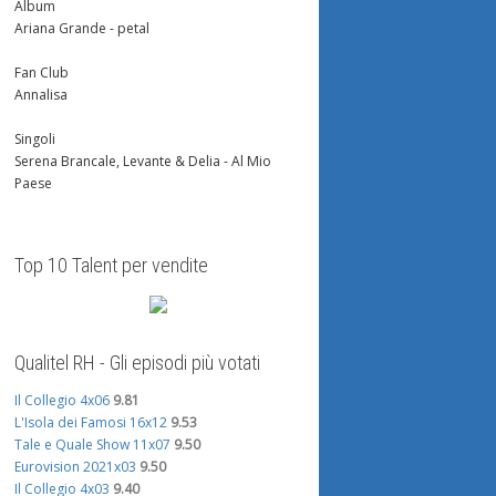
Album
Ariana Grande - petal
Fan Club
Annalisa
Singoli
Serena Brancale, Levante & Delia - Al Mio
Paese
Top 10 Talent per vendite
Qualitel RH - Gli episodi più votati
Il Collegio 4x06
9.81
L'Isola dei Famosi 16x12
9.53
Tale e Quale Show 11x07
9.50
Eurovision 2021x03
9.50
Il Collegio 4x03
9.40