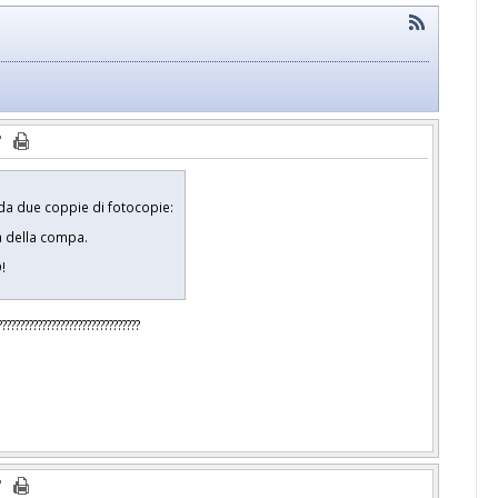
 da due coppie di fotocopie:
a della compa.
!
???????????????????????????