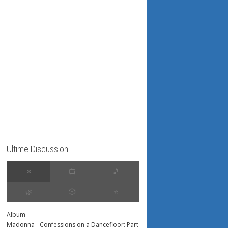
Ultime Discussioni
∞
📺
🎵
🌿
🎲
⭐️
Album
Madonna - Confessions on a Dancefloor: Part