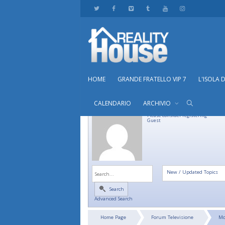
HOME
GRANDE FRATELLO VIP 7
L'ISOLA 
CALENDARIO
ARCHIVIO
Please consider registering
Guest
New / Updated Topics
Search
Advanced Search
Home Page
Forum Televisione
Mo