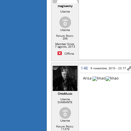
magicaemy
Utente
Utente
Forum Posts:
206
Member Since:
7 agosto, 2013
Offline
148
9 novembre, 2015 - 23:17
Arisa
OttoMusic
Utente
DIAMANTE
Utente
Forum Posts:
11379