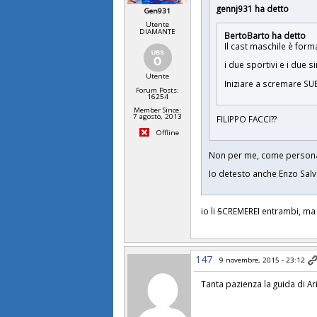
gennj931 ha detto
Gen931
Utente
DIAMANTE
BertoBarto ha detto
Il cast maschile è for
i due sportivi e i due 
Utente
Iniziare a scremare SU
Forum Posts:
16254
Member Since:
7 agosto, 2013
FILIPPO FACCI??
Offline
Non per me, come person
Io detesto anche Enzo Salv
io li
S
CREMEREI entrambi, ma n
147
9 novembre, 2015 - 23:12
Tanta pazienza la guida di Ari