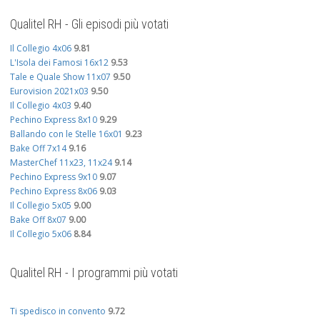
Qualitel RH - Gli episodi più votati
Il Collegio 4x06
9.81
L'Isola dei Famosi 16x12
9.53
Tale e Quale Show 11x07
9.50
Eurovision 2021x03
9.50
Il Collegio 4x03
9.40
Pechino Express 8x10
9.29
Ballando con le Stelle 16x01
9.23
Bake Off 7x14
9.16
MasterChef 11x23, 11x24
9.14
Pechino Express 9x10
9.07
Pechino Express 8x06
9.03
Il Collegio 5x05
9.00
Bake Off 8x07
9.00
Il Collegio 5x06
8.84
Qualitel RH - I programmi più votati
Ti spedisco in convento
9.72