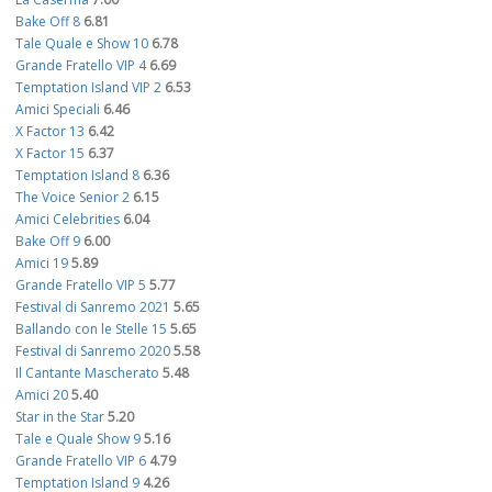
Bake Off 8
6.81
Tale Quale e Show 10
6.78
Grande Fratello VIP 4
6.69
Temptation Island VIP 2
6.53
Amici Speciali
6.46
X Factor 13
6.42
X Factor 15
6.37
Temptation Island 8
6.36
The Voice Senior 2
6.15
Amici Celebrities
6.04
Bake Off 9
6.00
Amici 19
5.89
Grande Fratello VIP 5
5.77
Festival di Sanremo 2021
5.65
Ballando con le Stelle 15
5.65
Festival di Sanremo 2020
5.58
Il Cantante Mascherato
5.48
Amici 20
5.40
Star in the Star
5.20
Tale e Quale Show 9
5.16
Grande Fratello VIP 6
4.79
Temptation Island 9
4.26