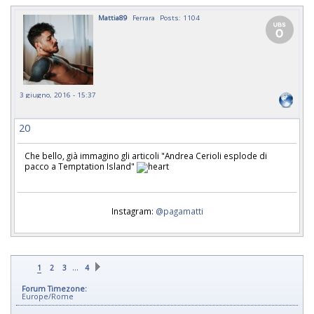
Mattia89
Ferrara
Posts: 1104
3 giugno, 2016 - 15:37
20
Che bello, già immagino gli articoli "Andrea Cerioli esplode di
pacco a Temptation Island"
Instagram:
@pagamatti
…
1
2
3
4
Forum Timezone:
Europe/Rome