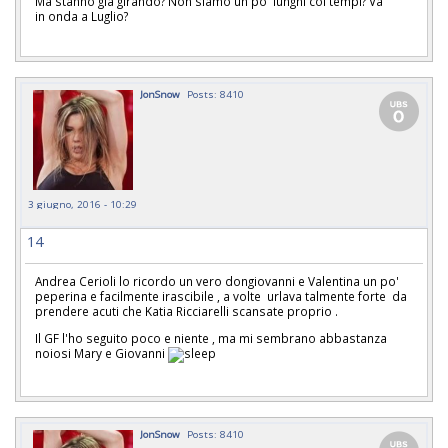
Ma stanno già girando? Non siamo un po' lunghi coi tempi? Va
in onda a Luglio?
JonSnow
Posts: 8410
3 giugno, 2016 - 10:29
14
Andrea Cerioli lo ricordo un vero dongiovanni e Valentina un po'
peperina e facilmente irascibile , a volte urlava talmente forte da
prendere acuti che Katia Ricciarelli scansate proprio .
Il GF l'ho seguito poco e niente , ma mi sembrano abbastanza
noiosi Mary e Giovanni
JonSnow
Posts: 8410