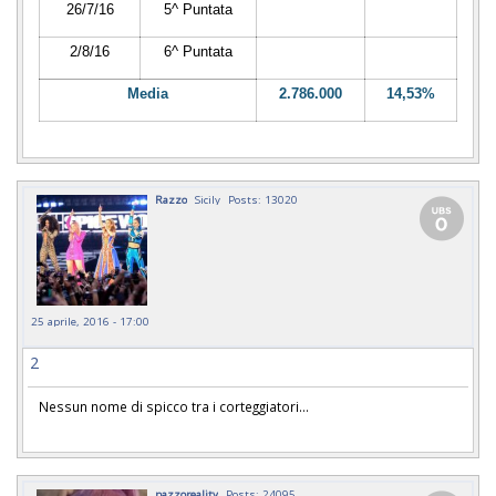
26/7/16
5^ Puntata
2/8/16
6^ Puntata
Media
2.786.000
14,53%
Razzo
Sicily
Posts: 13020
25 aprile, 2016 - 17:00
2
Nessun nome di spicco tra i corteggiatori...
pazzoreality
Posts: 24095