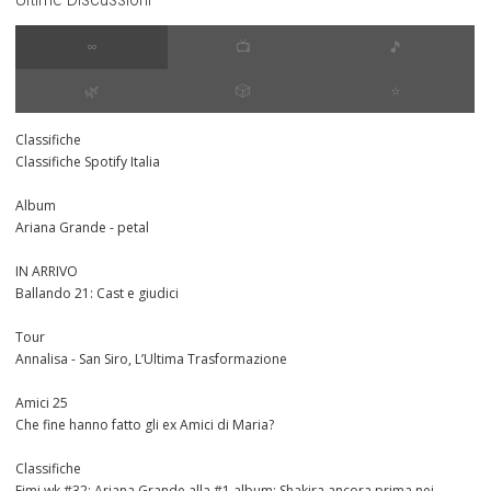
∞
📺
🎵
🌿
🎲
⭐️
Classifiche
Classifiche Spotify Italia
Album
Ariana Grande - petal
IN ARRIVO
Ballando 21: Cast e giudici
Tour
Annalisa - San Siro, L’Ultima Trasformazione
Amici 25
Che fine hanno fatto gli ex Amici di Maria?
Classifiche
Fimi wk #32: Ariana Grande alla #1 album; Shakira ancora prima nei