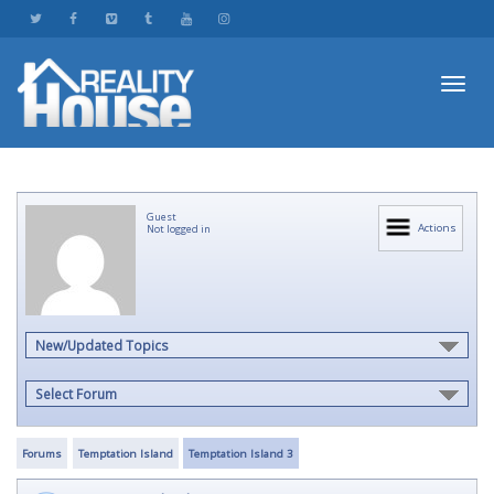
Toggl
Guest
navig
Actions
Not logged in
New/Updated Topics
Select Forum
Forums
Temptation Island
Temptation Island 3