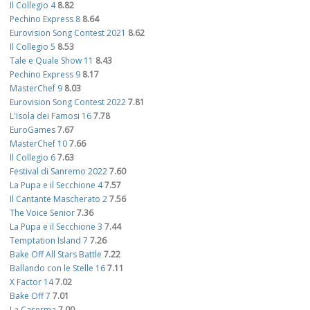
Il Collegio 4
8.82
Pechino Express 8
8.64
Eurovision Song Contest 2021
8.62
Il Collegio 5
8.53
Tale e Quale Show 11
8.43
Pechino Express 9
8.17
MasterChef 9
8.03
Eurovision Song Contest 2022
7.81
L'Isola dei Famosi 16
7.78
EuroGames
7.67
MasterChef 10
7.66
Il Collegio 6
7.63
Festival di Sanremo 2022
7.60
La Pupa e il Secchione 4
7.57
Il Cantante Mascherato 2
7.56
The Voice Senior
7.36
La Pupa e il Secchione 3
7.44
Temptation Island 7
7.26
Bake Off All Stars Battle
7.22
Ballando con le Stelle 16
7.11
X Factor 14
7.02
Bake Off 7
7.01
La Caserma
7.00