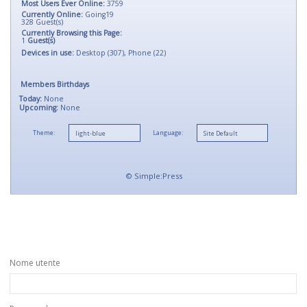
Most Users Ever Online:
3759
Currently Online:
Going19
328
Guest(s)
Currently Browsing this Page:
1
Guest(s)
Devices in use:
Desktop (307), Phone (22)
Members Birthdays
Today:
None
Upcoming:
None
Theme:
Language:
©
Simple:Press
Nome utente