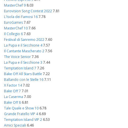
MasterChef 9
8.03
Eurovision Song Contest 2022
7.81
L'Isola dei Famosi 16
7.78
EuroGames
7.67
MasterChef 10
7.66
Il Collegio 6
7.63
Festival di Sanremo 2022
7.60
La Pupa e il Secchione 4
7.57
Il Cantante Mascherato 2
7.56
The Voice Senior
7.36
La Pupa e il Secchione 3
7.44
Temptation Island 7
7.26
Bake Off All Stars Battle
7.22
Ballando con le Stelle 16
7.11
X Factor 14
7.02
Bake Off 7
7.01
La Caserma
7.00
Bake Off 8
6.81
Tale Quale e Show 10
6.78
Grande Fratello VIP 4
6.69
Temptation Island VIP 2
6.53
Amici Speciali
6.46