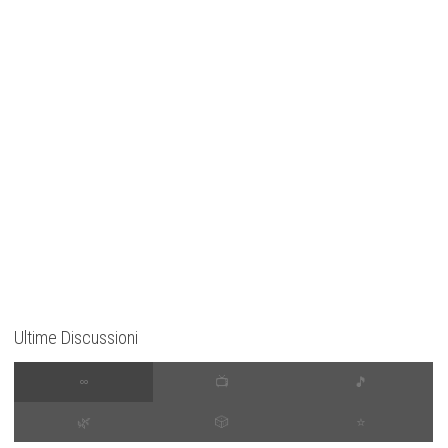
Ultime Discussioni
∞
📺
🎵
🌿
🎲
⭐️