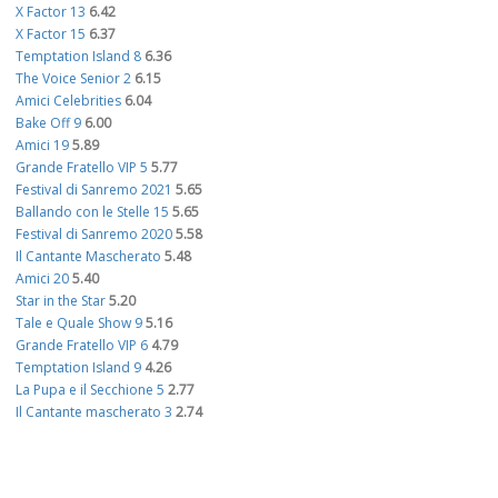
X Factor 13
6.42
X Factor 15
6.37
Temptation Island 8
6.36
The Voice Senior 2
6.15
Amici Celebrities
6.04
Bake Off 9
6.00
Amici 19
5.89
Grande Fratello VIP 5
5.77
Festival di Sanremo 2021
5.65
Ballando con le Stelle 15
5.65
Festival di Sanremo 2020
5.58
Il Cantante Mascherato
5.48
Amici 20
5.40
Star in the Star
5.20
Tale e Quale Show 9
5.16
Grande Fratello VIP 6
4.79
Temptation Island 9
4.26
La Pupa e il Secchione 5
2.77
Il Cantante mascherato 3
2.74