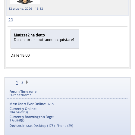
12 giugno, 2026 - 13:12
20
Matisse2 ha detto
Da che ora si potranno acquistare?
Dalle 18.00
1
2
Forum Timezone:
Europe/Rome
Most Users Ever Online:
3759
Currently Online:
204
Guest(s)
Currently Browsing this Page:
1
Guest(s)
Devices in use:
Desktop (175), Phone (29)