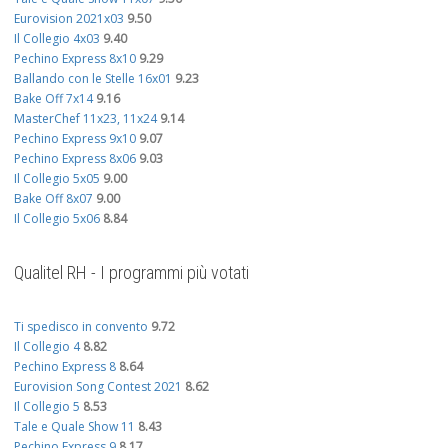
Eurovision 2021x03
9.50
Il Collegio 4x03
9.40
Pechino Express 8x10
9.29
Ballando con le Stelle 16x01
9.23
Bake Off 7x14
9.16
MasterChef 11x23, 11x24
9.14
Pechino Express 9x10
9.07
Pechino Express 8x06
9.03
Il Collegio 5x05
9.00
Bake Off 8x07
9.00
Il Collegio 5x06
8.84
Qualitel RH - I programmi più votati
Ti spedisco in convento
9.72
Il Collegio 4
8.82
Pechino Express 8
8.64
Eurovision Song Contest 2021
8.62
Il Collegio 5
8.53
Tale e Quale Show 11
8.43
Pechino Express 9
8.17