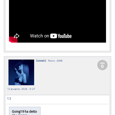
Dabte02
Posts: 4398
12 giugno, 2026 - 0:27
13
Going19 ha detto