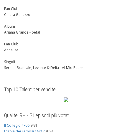
Fan Club
Chiara Galiazzo
Album
Ariana Grande - petal
Fan Club
Annalisa
Singoli
Serena Brancale, Levante & Delia - Al Mio Paese
Top 10 Talent per vendite
Qualitel RH - Gli episodi più votati
Il Collegio 4x06
9.81
L'Isola dei Famosi 16x12
9.53