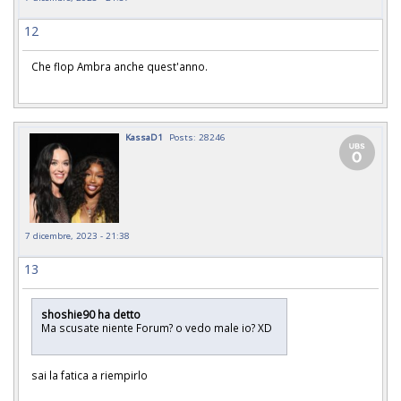
12
Che flop Ambra anche quest'anno.
KassaD1
Posts: 28246
7 dicembre, 2023 - 21:38
13
shoshie90 ha detto
Ma scusate niente Forum? o vedo male io? XD
sai la fatica a riempirlo