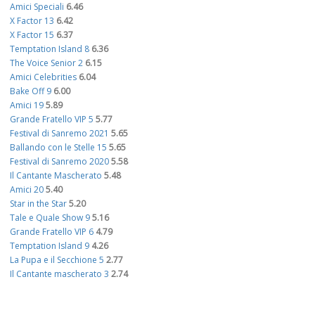
Amici Speciali
6.46
X Factor 13
6.42
X Factor 15
6.37
Temptation Island 8
6.36
The Voice Senior 2
6.15
Amici Celebrities
6.04
Bake Off 9
6.00
Amici 19
5.89
Grande Fratello VIP 5
5.77
Festival di Sanremo 2021
5.65
Ballando con le Stelle 15
5.65
Festival di Sanremo 2020
5.58
Il Cantante Mascherato
5.48
Amici 20
5.40
Star in the Star
5.20
Tale e Quale Show 9
5.16
Grande Fratello VIP 6
4.79
Temptation Island 9
4.26
La Pupa e il Secchione 5
2.77
Il Cantante mascherato 3
2.74