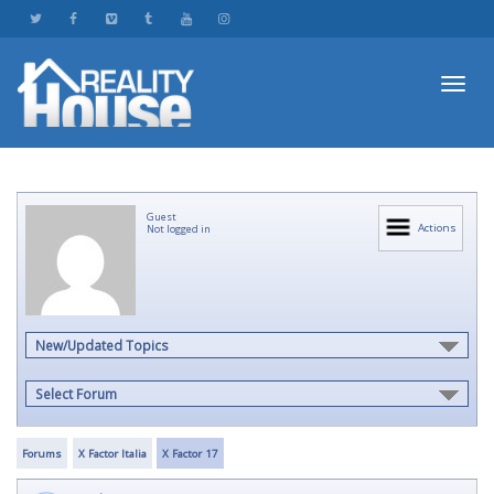
Toggl
Guest
navig
Actions
Not logged in
New/Updated Topics
Select Forum
Forums
X Factor Italia
X Factor 17