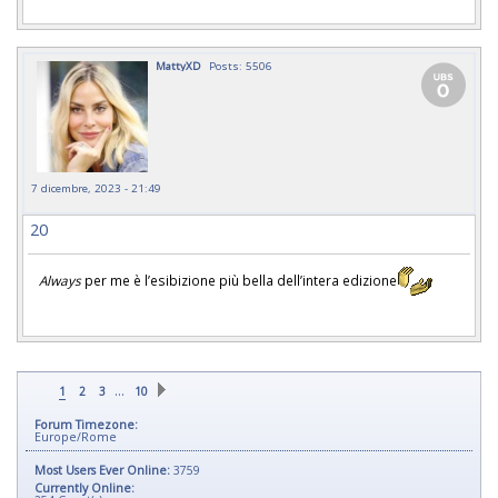
MattyXD
Posts: 5506
7 dicembre, 2023 - 21:49
20
Always
per me è l’esibizione più bella dell’intera edizione
…
1
2
3
10
Forum Timezone:
Europe/Rome
Most Users Ever Online:
3759
Currently Online: