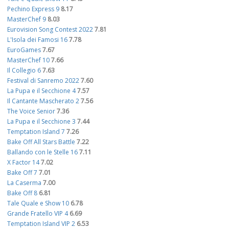
Pechino Express 9
8.17
MasterChef 9
8.03
Eurovision Song Contest 2022
7.81
L'Isola dei Famosi 16
7.78
EuroGames
7.67
MasterChef 10
7.66
Il Collegio 6
7.63
Festival di Sanremo 2022
7.60
La Pupa e il Secchione 4
7.57
Il Cantante Mascherato 2
7.56
The Voice Senior
7.36
La Pupa e il Secchione 3
7.44
Temptation Island 7
7.26
Bake Off All Stars Battle
7.22
Ballando con le Stelle 16
7.11
X Factor 14
7.02
Bake Off 7
7.01
La Caserma
7.00
Bake Off 8
6.81
Tale Quale e Show 10
6.78
Grande Fratello VIP 4
6.69
Temptation Island VIP 2
6.53