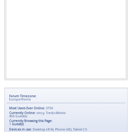
Forum Timezone:
Europe/Rome
Most Users Ever Online:
3759
Currently Online:
vincy
,
TrediciMotivi
456
Guest(s)
Currently Browsing this Page:
1
Guest(s)
Devices in use:
Desktop (414), Phone (43), Tablet (1)