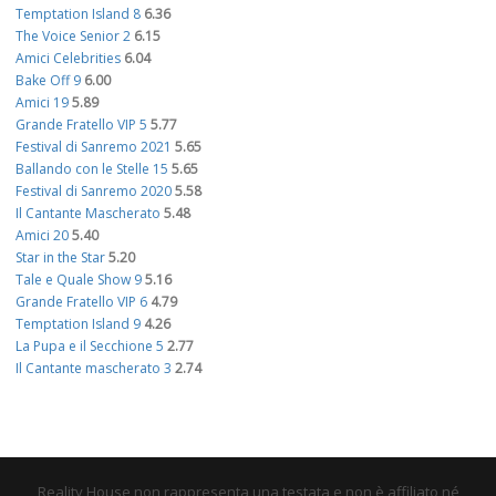
Temptation Island 8
6.36
The Voice Senior 2
6.15
Amici Celebrities
6.04
Bake Off 9
6.00
Amici 19
5.89
Grande Fratello VIP 5
5.77
Festival di Sanremo 2021
5.65
Ballando con le Stelle 15
5.65
Festival di Sanremo 2020
5.58
Il Cantante Mascherato
5.48
Amici 20
5.40
Star in the Star
5.20
Tale e Quale Show 9
5.16
Grande Fratello VIP 6
4.79
Temptation Island 9
4.26
La Pupa e il Secchione 5
2.77
Il Cantante mascherato 3
2.74
Reality House non rappresenta una testata e non è affiliato né