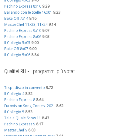
Il Collegio 4x03
9.40
Pechino Express 8x10
9.29
Ballando con le Stelle 16x01
9.23
Bake Off 7x14
9.16
MasterChef 11x23, 11x24
9.14
Pechino Express 9x10
9.07
Pechino Express 8x06
9.03
Il Collegio 5x05
9.00
Bake Off 8x07
9.00
Il Collegio 5x06
8.84
Qualitel RH - I programmi più votati
Ti spedisco in convento
9.72
Il Collegio 4
8.82
Pechino Express 8
8.64
Eurovision Song Contest 2021
8.62
Il Collegio 5
8.53
Tale e Quale Show 11
8.43
Pechino Express 9
8.17
MasterChef 9
8.03