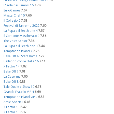
Eurovision Song Contest 2022
7.81
L'Isola dei Famosi 16
7.78
EuroGames
7.67
MasterChef 10
7.66
Il Collegio 6
7.63
Festival di Sanremo 2022
7.60
La Pupa e il Secchione 4
7.57
Il Cantante Mascherato 2
7.56
The Voice Senior
7.36
La Pupa e il Secchione 3
7.44
Temptation Island 7
7.26
Bake Off All Stars Battle
7.22
Ballando con le Stelle 16
7.11
X Factor 14
7.02
Bake Off 7
7.01
La Caserma
7.00
Bake Off 8
6.81
Tale Quale e Show 10
6.78
Grande Fratello VIP 4
6.69
Temptation Island VIP 2
6.53
Amici Speciali
6.46
X Factor 13
6.42
X Factor 15
6.37