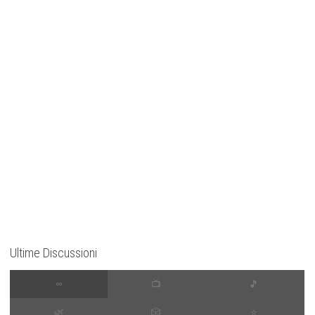
Ultime Discussioni
∞
📺
🎵
🌿
🎲
⭐️