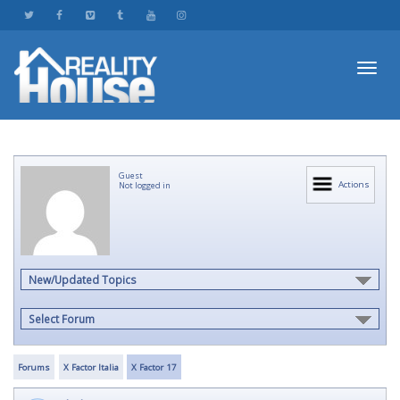
Toggl
Guest
navig
Actions
Not logged in
New/Updated Topics
Select Forum
Forums
X Factor Italia
X Factor 17