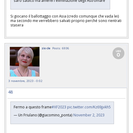
sarò sadico ma amerei l'eliminazione degli Astromare
Si giocano il ballottaggio con Asia (credo comunque che vada lei)
ma secondo me verrebbero salvati proprio perché sono rientrati
stasera
zio cle
Posts: 6936
3 novembre, 2023 - 0:02
48
Fermo a questo frame
#XF2023
pic.twitter.com/Kz69jjvkh5
— Un Friulano (@giacomino_ponta)
November 2, 2023