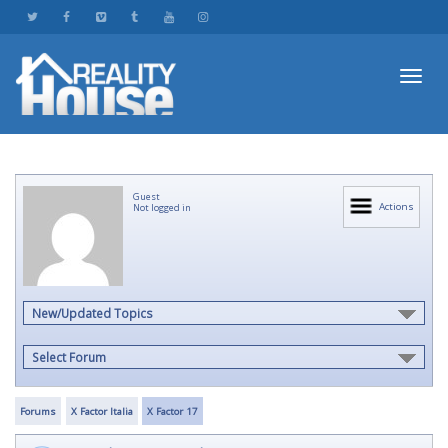
Toggl
Guest
navig
Actions
Not logged in
New/Updated Topics
Select Forum
Forums
X Factor Italia
X Factor 17