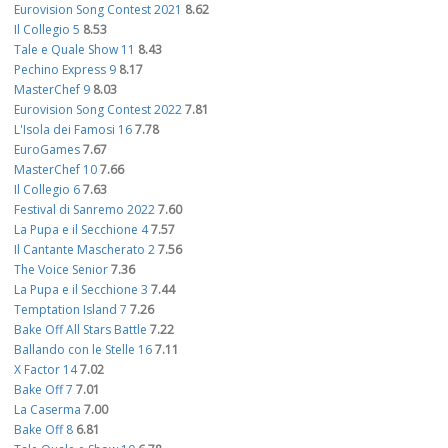
Eurovision Song Contest 2021
8.62
Il Collegio 5
8.53
Tale e Quale Show 11
8.43
Pechino Express 9
8.17
MasterChef 9
8.03
Eurovision Song Contest 2022
7.81
L'Isola dei Famosi 16
7.78
EuroGames
7.67
MasterChef 10
7.66
Il Collegio 6
7.63
Festival di Sanremo 2022
7.60
La Pupa e il Secchione 4
7.57
Il Cantante Mascherato 2
7.56
The Voice Senior
7.36
La Pupa e il Secchione 3
7.44
Temptation Island 7
7.26
Bake Off All Stars Battle
7.22
Ballando con le Stelle 16
7.11
X Factor 14
7.02
Bake Off 7
7.01
La Caserma
7.00
Bake Off 8
6.81