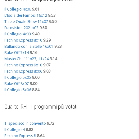
Il Collegio 4x06
9.81
L'Isola dei Famosi 16x12
9.53
Tale e Quale Show 11x07
9.50
Eurovision 2021x03
9.50
Il Collegio 4x03
9.40
Pechino Express 8x10
9.29
Ballando con le Stelle 16x01
9.23
Bake Off 7x14
9.16
MasterChef 11x23, 11x24
9.14
Pechino Express 9x10
9.07
Pechino Express 8x06
9.03
Il Collegio 5x05
9.00
Bake Off 8x07
9.00
Il Collegio 5x06
8.84
Qualitel RH - I programmi più votati
Ti spedisco in convento
9.72
Il Collegio 4
8.82
Pechino Express 8
8.64