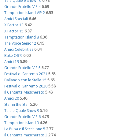
Tale Quale e Show 10
6.78
Grande Fratello VIP 4
6.69
Temptation Island VIP 2
6.53
Amici Speciali
6.46
X Factor 13
6.42
X Factor 15
6.37
Temptation Island 8
6.36
The Voice Senior 2
6.15
Amici Celebrities
6.04
Bake Off 9
6.00
Amici 19
5.89
Grande Fratello VIP 5
5.77
Festival di Sanremo 2021
5.65
Ballando con le Stelle 15
5.65
Festival di Sanremo 2020
5.58
Il Cantante Mascherato
5.48
Amici 20
5.40
Star in the Star
5.20
Tale e Quale Show 9
5.16
Grande Fratello VIP 6
4.79
Temptation Island 9
4.26
La Pupa e il Secchione 5
2.77
Il Cantante mascherato 3
2.74