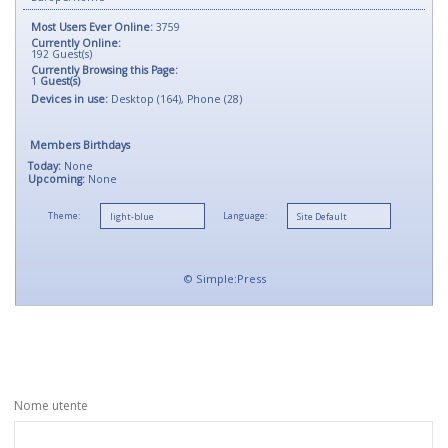
Most Users Ever Online:
3759
Currently Online:
192
Guest(s)
Currently Browsing this Page:
1
Guest(s)
Devices in use:
Desktop (164), Phone (28)
Members Birthdays
Today:
None
Upcoming:
None
Theme:
Language:
©
Simple:Press
Nome utente