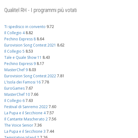
Qualitel RH - I programmi più votati
Ti spedisco in convento
9.72
Il Collegio 4
8.82
Pechino Express 8
8.64
Eurovision Song Contest 2021
8.62
Il Collegio 5
8.53
Tale e Quale Show 11
8.43
Pechino Express 9
8.17
MasterChef 9
8.03
Eurovision Song Contest 2022
7.81
L'Isola dei Famosi 16
7.78
EuroGames
7.67
MasterChef 10
7.66
Il Collegio 6
7.63
Festival di Sanremo 2022
7.60
La Pupa e il Secchione 4
7.57
Il Cantante Mascherato 2
7.56
The Voice Senior
7.36
La Pupa e il Secchione 3
7.44
Temptation Island 7
7.26