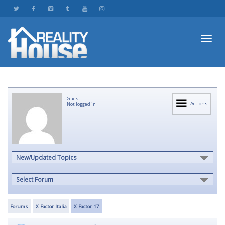
Toggl
Guest
navig
Actions
Not logged in
New/Updated Topics
Select Forum
Forums
X Factor Italia
X Factor 17