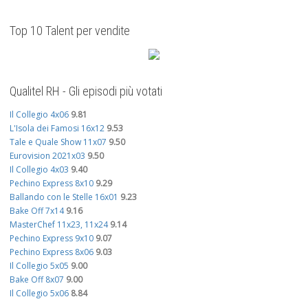
Top 10 Talent per vendite
Qualitel RH - Gli episodi più votati
Il Collegio 4x06
9.81
L'Isola dei Famosi 16x12
9.53
Tale e Quale Show 11x07
9.50
Eurovision 2021x03
9.50
Il Collegio 4x03
9.40
Pechino Express 8x10
9.29
Ballando con le Stelle 16x01
9.23
Bake Off 7x14
9.16
MasterChef 11x23, 11x24
9.14
Pechino Express 9x10
9.07
Pechino Express 8x06
9.03
Il Collegio 5x05
9.00
Bake Off 8x07
9.00
Il Collegio 5x06
8.84