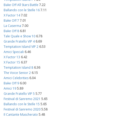
Bake Off All Stars Battle
7.22
Ballando con le Stelle 16
7.11
X Factor 14
7.02
Bake Off 7
7.01
La Caserma
7.00
Bake Off 8
6.81
Tale Quale e Show 10
6.78
Grande Fratello VIP 4
6.69
Temptation Island VIP 2
6.53
Amici Speciali
6.46
X Factor 13
6.42
X Factor 15
6.37
Temptation Island 8
6.36
The Voice Senior 2
6.15
Amici Celebrities
6.04
Bake Off 9
6.00
Amici 19
5.89
Grande Fratello VIP 5
5.77
Festival di Sanremo 2021
5.65
Ballando con le Stelle 15
5.65
Festival di Sanremo 2020
5.58
Il Cantante Mascherato
5.48