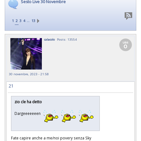
Sesto Live 30 Novembre
…
1
2
3
4
13
calacolo
Posts: 13554
30 novembre, 2023 - 21:58
21
zio cle ha detto
Dargeeeeeeen
Fate capire anche a me/noi povery senza Sky