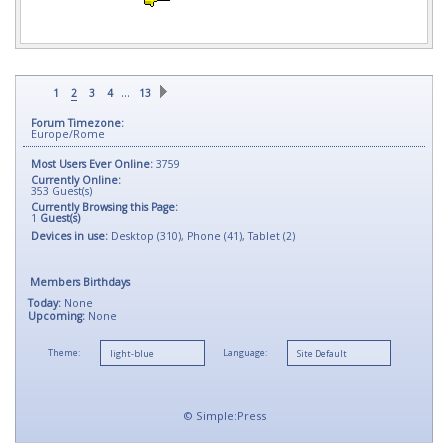
…
1
2
3
4
13
Forum Timezone:
Europe/Rome
Most Users Ever Online:
3759
Currently Online:
353
Guest(s)
Currently Browsing this Page:
1
Guest(s)
Devices in use:
Desktop (310), Phone (41), Tablet (2)
Members Birthdays
Today:
None
Upcoming:
None
Theme:
Language:
©
Simple:Press