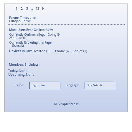
…
1
2
3
13
Forum Timezone:
Europe/Rome
Most Users Ever Online:
3759
Currently Online:
allego
,
Going19
234
Guest(s)
Currently Browsing this Page:
1
Guest(s)
Devices in use:
Desktop (195), Phone (40), Tablet (1)
Members Birthdays
Today:
None
Upcoming:
None
Theme:
Language:
©
Simple:Press