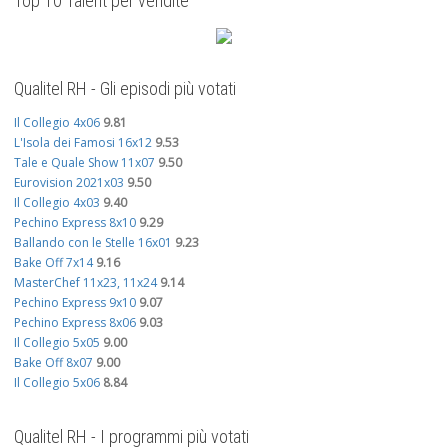
Top 10 Talent per vendite
Qualitel RH - Gli episodi più votati
Il Collegio 4x06
9.81
L'Isola dei Famosi 16x12
9.53
Tale e Quale Show 11x07
9.50
Eurovision 2021x03
9.50
Il Collegio 4x03
9.40
Pechino Express 8x10
9.29
Ballando con le Stelle 16x01
9.23
Bake Off 7x14
9.16
MasterChef 11x23, 11x24
9.14
Pechino Express 9x10
9.07
Pechino Express 8x06
9.03
Il Collegio 5x05
9.00
Bake Off 8x07
9.00
Il Collegio 5x06
8.84
Qualitel RH - I programmi più votati