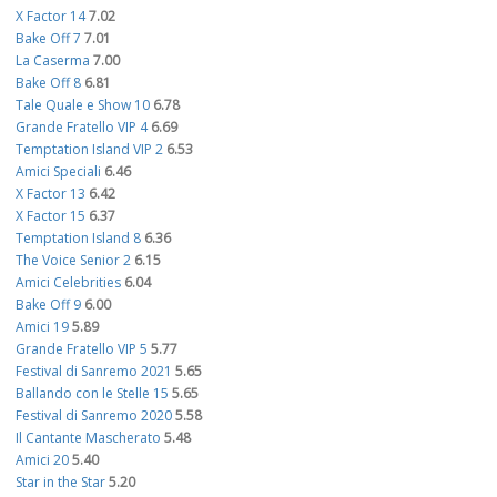
X Factor 14
7.02
Bake Off 7
7.01
La Caserma
7.00
Bake Off 8
6.81
Tale Quale e Show 10
6.78
Grande Fratello VIP 4
6.69
Temptation Island VIP 2
6.53
Amici Speciali
6.46
X Factor 13
6.42
X Factor 15
6.37
Temptation Island 8
6.36
The Voice Senior 2
6.15
Amici Celebrities
6.04
Bake Off 9
6.00
Amici 19
5.89
Grande Fratello VIP 5
5.77
Festival di Sanremo 2021
5.65
Ballando con le Stelle 15
5.65
Festival di Sanremo 2020
5.58
Il Cantante Mascherato
5.48
Amici 20
5.40
Star in the Star
5.20