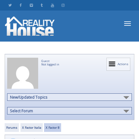
Toggl
Guest
navig
Actions
Not logged in
New/Updated Topics
Select Forum
Forums
X Factor Italia
X Factor 8