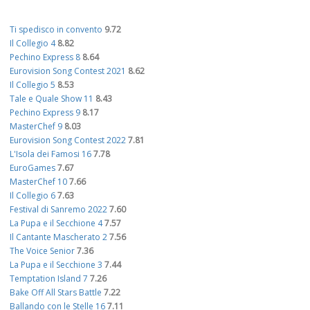
Ti spedisco in convento
9.72
Il Collegio 4
8.82
Pechino Express 8
8.64
Eurovision Song Contest 2021
8.62
Il Collegio 5
8.53
Tale e Quale Show 11
8.43
Pechino Express 9
8.17
MasterChef 9
8.03
Eurovision Song Contest 2022
7.81
L'Isola dei Famosi 16
7.78
EuroGames
7.67
MasterChef 10
7.66
Il Collegio 6
7.63
Festival di Sanremo 2022
7.60
La Pupa e il Secchione 4
7.57
Il Cantante Mascherato 2
7.56
The Voice Senior
7.36
La Pupa e il Secchione 3
7.44
Temptation Island 7
7.26
Bake Off All Stars Battle
7.22
Ballando con le Stelle 16
7.11