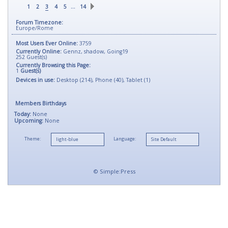
…
1
2
3
4
5
14
Forum Timezone:
Europe/Rome
Most Users Ever Online:
3759
Currently Online:
Gennz
,
shadow
,
Going19
252
Guest(s)
Currently Browsing this Page:
1
Guest(s)
Devices in use:
Desktop (214), Phone (40), Tablet (1)
Members Birthdays
Today:
None
Upcoming:
None
Theme:
Language:
©
Simple:Press