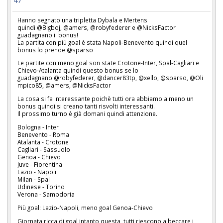
47
Hanno segnato una tripletta Dybala e Mertens
quindi @Bigboj, @amers, @robyfederer e @NicksFactor
guadagnano il bonus!
La partita con più goal è stata Napoli-Benevento quindi quel
bonus lo prende @sparso
Le partite con meno goal son state Crotone-Inter, Spal-Cagliari e
Chievo-Atalanta quindi questo bonus se lo
guadagnano @robyfederer, @dancer83tp, @xello, @sparso, @Oli
mpico85, @amers, @NicksFactor
La cosa si fa interessante poichè tutti ora abbiamo almeno un
bonus quindi si creano tanti risvolti interessanti.
Il prossimo turno è già domani quindi attenzione.
Bologna - Inter
Benevento - Roma
Atalanta - Crotone
Cagliari - Sassuolo
Genoa - Chievo
Juve - Fiorentina
Lazio - Napoli
Milan - Spal
Udinese - Torino
Verona - Sampdoria
Più goal: Lazio-Napoli, meno goal Genoa-Chievo
Giornata ricca di goal intanto questa, tutti riescono a beccare i