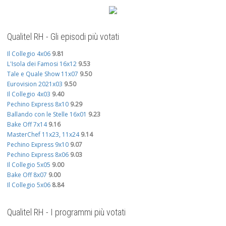
Qualitel RH - Gli episodi più votati
Il Collegio 4x06
9.81
L'Isola dei Famosi 16x12
9.53
Tale e Quale Show 11x07
9.50
Eurovision 2021x03
9.50
Il Collegio 4x03
9.40
Pechino Express 8x10
9.29
Ballando con le Stelle 16x01
9.23
Bake Off 7x14
9.16
MasterChef 11x23, 11x24
9.14
Pechino Express 9x10
9.07
Pechino Express 8x06
9.03
Il Collegio 5x05
9.00
Bake Off 8x07
9.00
Il Collegio 5x06
8.84
Qualitel RH - I programmi più votati