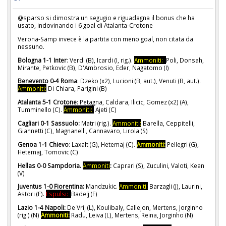
@sparso si dimostra un segugio e riguadagna il bonus che ha
usato, indovinando i 6 goal di Atalanta-Crotone
Verona-Samp invece è la partita con meno goal, non citata da
nessuno.
Bologna 1-1 Inter
: Verdi (B), Icardi (I, rig.).
Ammoniti:
Poli, Donsah,
Mirante, Petkovic (B), D'Ambrosio, Eder, Nagatomo (I)
Benevento 0-4 Roma
: Dzeko (x2), Lucioni (B, aut.), Venuti (B, aut.).
Ammoniti:
Di Chiara, Parigini (B)
Atalanta 5-1 Crotone
: Petagna, Caldara, Ilicic, Gomez (x2) (A),
Tumminello (C).
Ammoniti:
Ajeti (C)
Cagliari 0-1 Sassuolo:
Matri (rig.).
Ammoniti:
Barella, Ceppitelli,
Giannetti (C), Magnanelli, Cannavaro, Lirola (S)
Genoa 1-1 Chievo
: Laxalt (G), Hetemaj (C).
Ammoniti:
Pellegri (G),
Hetemaj, Tomovic (C)
Hellas 0-0 Sampdoria.
Ammoniti
:
Caprari (S), Zuculini, Valoti, Kean
(V)
Juventus 1-0 Fiorentina:
Mandzukic.
Ammoniti:
Barzagli (J), Laurini,
Astori (F).
Espulsi:
Badelj (F)
Lazio 1-4 Napoli:
De Vrij (L), Koulibaly, Callejon, Mertens, Jorginho
(rig.) (N)
Ammoniti:
Radu, Leiva (L), Mertens, Reina, Jorginho (N)