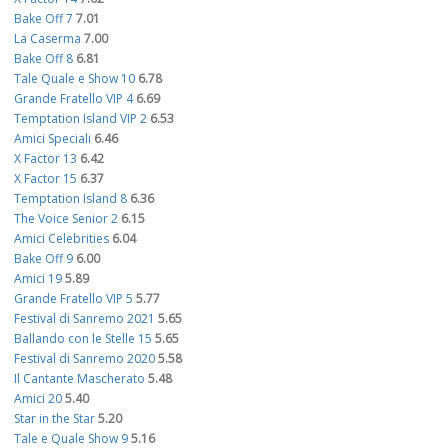
Bake Off 7
7.01
La Caserma
7.00
Bake Off 8
6.81
Tale Quale e Show 10
6.78
Grande Fratello VIP 4
6.69
Temptation Island VIP 2
6.53
Amici Speciali
6.46
X Factor 13
6.42
X Factor 15
6.37
Temptation Island 8
6.36
The Voice Senior 2
6.15
Amici Celebrities
6.04
Bake Off 9
6.00
Amici 19
5.89
Grande Fratello VIP 5
5.77
Festival di Sanremo 2021
5.65
Ballando con le Stelle 15
5.65
Festival di Sanremo 2020
5.58
Il Cantante Mascherato
5.48
Amici 20
5.40
Star in the Star
5.20
Tale e Quale Show 9
5.16