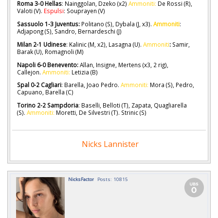
Roma 3-0 Hellas
: Nainggolan, Dzeko (x2)
Ammoniti:
De Rossi (R),
Valoti (V).
Espulsi
: Souprayen (V)
Sassuolo 1-3 Juventus:
Politano (S), Dybala (J, x3).
Ammoniti
:
Adjapong (S), Sandro, Bernardeschi (J)
Milan 2-1 Udinese
: Kalinic (M, x2), Lasagna (U).
Ammoniti
:
Samir,
Barak (U), Romagnoli (M)
Napoli 6-0 Benevento:
Allan, Insigne, Mertens (x3, 2 rig),
Callejon.
Ammoniti:
Letizia (B)
Spal 0-2 Cagliari
: Barella, Joao Pedro.
Ammoniti:
Mora (S), Pedro,
Capuano, Barella (C)
Torino 2-2 Sampdoria
: Baselli, Belloti (T), Zapata, Quagliarella
(S).
Ammoniti:
Moretti, De Silvestri (T). Strinic (S)
Nicks Lannister
NicksFactor
Posts: 10815