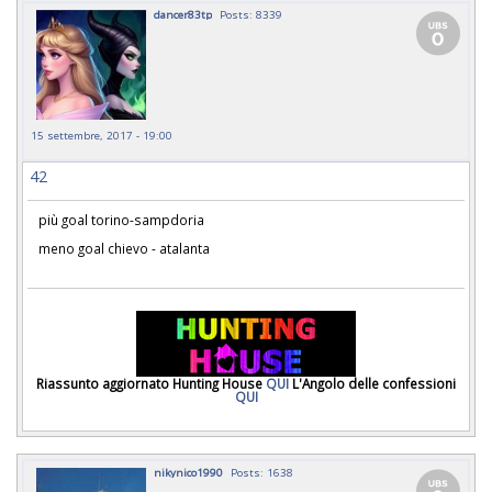
dancer83tp
Posts: 8339
15 settembre, 2017 - 19:00
42
più goal torino-sampdoria
meno goal chievo - atalanta
Riassunto aggiornato Hunting House
QUI
L'Angolo delle confessioni
QUI
nikynico1990
Posts: 1638