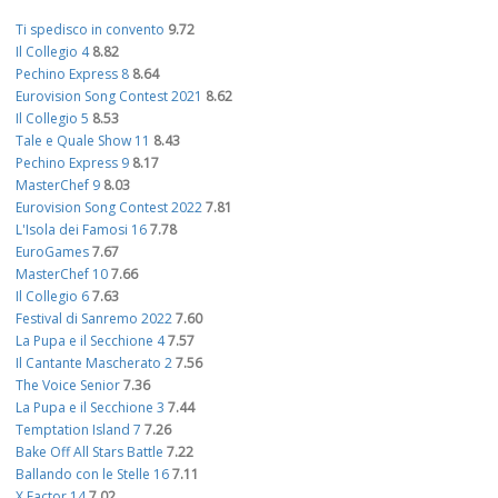
Ti spedisco in convento
9.72
Il Collegio 4
8.82
Pechino Express 8
8.64
Eurovision Song Contest 2021
8.62
Il Collegio 5
8.53
Tale e Quale Show 11
8.43
Pechino Express 9
8.17
MasterChef 9
8.03
Eurovision Song Contest 2022
7.81
L'Isola dei Famosi 16
7.78
EuroGames
7.67
MasterChef 10
7.66
Il Collegio 6
7.63
Festival di Sanremo 2022
7.60
La Pupa e il Secchione 4
7.57
Il Cantante Mascherato 2
7.56
The Voice Senior
7.36
La Pupa e il Secchione 3
7.44
Temptation Island 7
7.26
Bake Off All Stars Battle
7.22
Ballando con le Stelle 16
7.11
X Factor 14
7.02