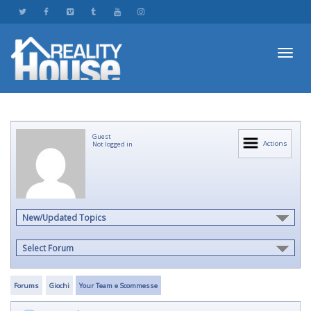
Toggl
Guest
navig
Actions
Not logged in
New/Updated Topics
Select Forum
Forums
Giochi
Your Team e Scommesse