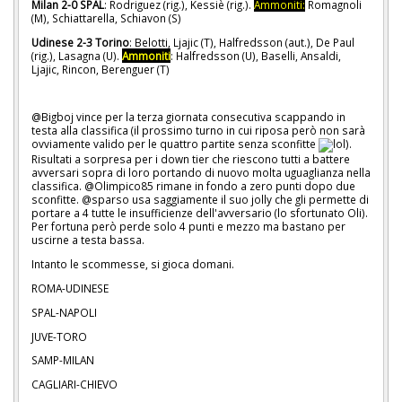
Milan 2-0 SPAL
: Rodriguez (rig.), Kessiè (rig.).
Ammoniti:
Romagnoli
(M), Schiattarella, Schiavon (S)
Udinese 2-3 Torino
: Belotti, Ljajic (T), Halfredsson (aut.), De Paul
(rig.), Lasagna (U).
Ammoniti
: Halfredsson (U), Baselli, Ansaldi,
Ljajic, Rincon, Berenguer (T)
@Bigboj vince per la terza giornata consecutiva scappando in
testa alla classifica (il prossimo turno in cui riposa però non sarà
ovviamente valido per le quattro partite senza sconfitte
).
Risultati a sorpresa per i down tier che riescono tutti a battere
avversari sopra di loro portando di nuovo molta uguaglianza nella
classifica. @Olimpico85 rimane in fondo a zero punti dopo due
sconfitte. @sparso usa saggiamente il suo jolly che gli permette di
portare a 4 tutte le insufficienze dell'avversario (lo sfortunato Oli).
Per fortuna però perde solo 4 punti e mezzo ma bastano per
uscirne a testa bassa.
Intanto le scommesse, si gioca domani.
ROMA-UDINESE
SPAL-NAPOLI
JUVE-TORO
SAMP-MILAN
CAGLIARI-CHIEVO