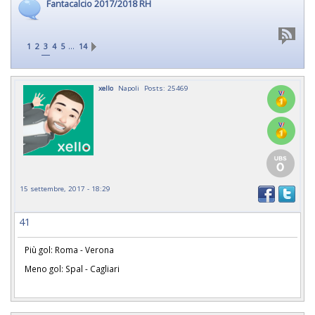
Fantacalcio 2017/2018 RH
…
1
2
3
4
5
14
xello
Napoli
Posts: 25469
15 settembre, 2017 - 18:29
41
Più gol: Roma - Verona
Meno gol: Spal - Cagliari