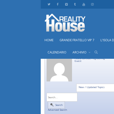
HOME
GRANDE FRATELLO VIP 7
L'ISOLA 
CALENDARIO
ARCHIVIO
Please consider registering
Guest
New / Updated Topics
Search
Advanced Search