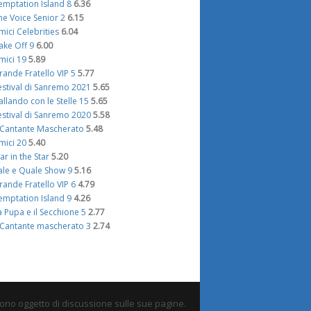
emptation Island 8
6.36
he Voice Senior 2
6.15
mici Celebrities
6.04
ake Off 9
6.00
mici 19
5.89
rande Fratello VIP 5
5.77
estival di Sanremo 2021
5.65
allando con le Stelle 15
5.65
estival di Sanremo 2020
5.58
l Cantante Mascherato
5.48
mici 20
5.40
tar in the Star
5.20
ale e Quale Show 9
5.16
rande Fratello VIP 6
4.79
emptation Island 9
4.26
a Pupa e il Secchione 5
2.77
l Cantante mascherato 3
2.74
sono oggetto di discussione sulle sue pagine.