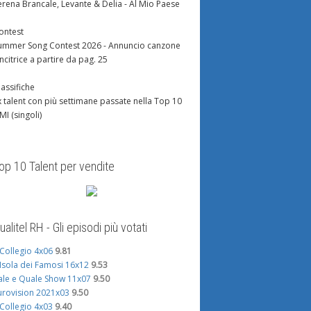
erena Brancale, Levante & Delia - Al Mio Paese
ontest
ummer Song Contest 2026 - Annuncio canzone
incitrice a partire da pag. 25
lassifiche
x talent con più settimane passate nella Top 10
IMI (singoli)
op 10 Talent per vendite
ualitel RH - Gli episodi più votati
l Collegio 4x06
9.81
'Isola dei Famosi 16x12
9.53
ale e Quale Show 11x07
9.50
urovision 2021x03
9.50
l Collegio 4x03
9.40