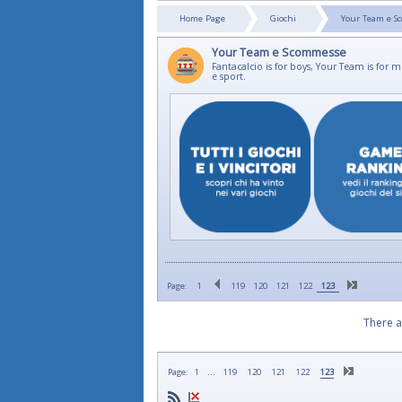
Home Page
Giochi
Your Team e 
Your Team e Scommesse
Fantacalcio is for boys, Your Team is for
e sport.
Page:
1
119
120
121
122
123
There a
...
Page:
1
119
120
121
122
123