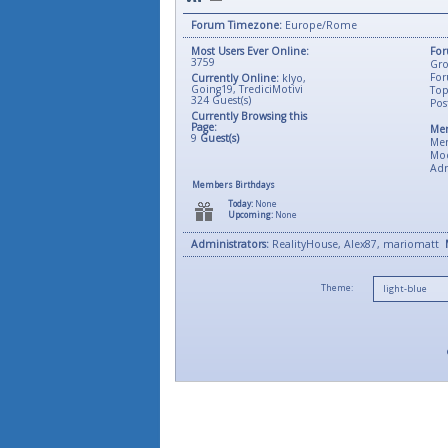
Forum Timezone:
Europe/Rome
Most Users Ever Online:
For
3759
Gro
For
Currently Online:
klyo
,
Going19
,
TrediciMotivi
Top
324
Guest(s)
Pos
Currently Browsing this
Page:
Mem
9
Guest(s)
Me
Mod
Adm
Members Birthdays
Today:
None
Upcoming:
None
Administrators:
RealityHouse, Alex87, mariomatt
Theme: