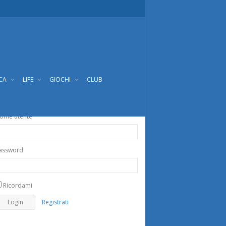
ICA
LIFE
GIOCHI
CLUB
ome utente
assword
Ricordami
Registrati