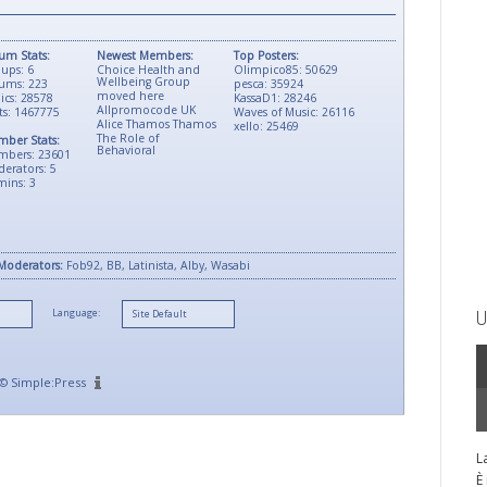
um Stats:
Newest Members:
Top Posters:
ups: 6
Choice Health and
Olimpico85: 50629
Wellbeing Group
ums: 223
pesca: 35924
moved here
ics: 28578
KassaD1: 28246
Allpromocode UK
ts: 1467775
Waves of Music: 26116
Alice Thamos Thamos
xello: 25469
The Role of
ber Stats:
Behavioral
mbers: 23601
erators: 5
ins: 3
Moderators:
Fob92, BB, Latinista, Alby, Wasabi
Language:
U
©
Simple:Press
L
È