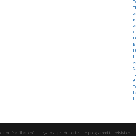
T
T
A
B
A
G
F
B
F
I
A
S
T
G
T
L
I
non è affiliato né collegato ai produttori, reti e programmi televisivi che 