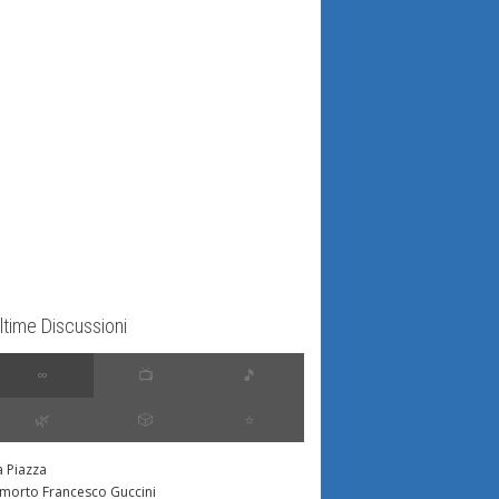
ltime Discussioni
∞
📺
🎵
🌿
🎲
⭐️
a Piazza
 morto Francesco Guccini