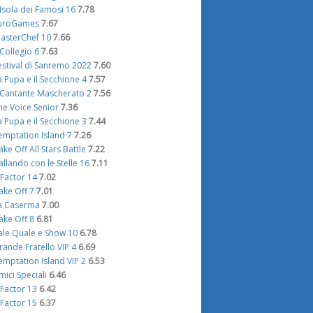
'Isola dei Famosi 16
7.78
uroGames
7.67
asterChef 10
7.66
l Collegio 6
7.63
estival di Sanremo 2022
7.60
a Pupa e il Secchione 4
7.57
l Cantante Mascherato 2
7.56
he Voice Senior
7.36
a Pupa e il Secchione 3
7.44
emptation Island 7
7.26
ake Off All Stars Battle
7.22
allando con le Stelle 16
7.11
 Factor 14
7.02
ake Off 7
7.01
a Caserma
7.00
ake Off 8
6.81
ale Quale e Show 10
6.78
rande Fratello VIP 4
6.69
emptation Island VIP 2
6.53
mici Speciali
6.46
 Factor 13
6.42
 Factor 15
6.37