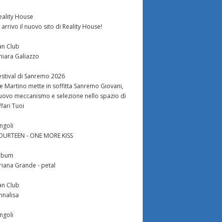
eality House
n arrivo il nuovo sito di Reality House!
an Club
hiara Galiazzo
estival di Sanremo 2026
e Martino mette in soffitta Sanremo Giovani,
uovo meccanismo e selezione nello spazio di
ffari Tuoi
ingoli
OURTEEN - ONE MORE KISS
lbum
riana Grande - petal
an Club
nnalisa
ingoli