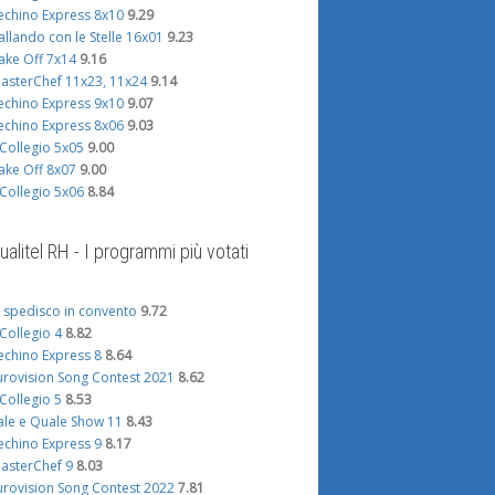
echino Express 8x10
9.29
allando con le Stelle 16x01
9.23
ake Off 7x14
9.16
asterChef 11x23, 11x24
9.14
echino Express 9x10
9.07
echino Express 8x06
9.03
l Collegio 5x05
9.00
ake Off 8x07
9.00
l Collegio 5x06
8.84
ualitel RH - I programmi più votati
i spedisco in convento
9.72
l Collegio 4
8.82
echino Express 8
8.64
urovision Song Contest 2021
8.62
l Collegio 5
8.53
ale e Quale Show 11
8.43
echino Express 9
8.17
asterChef 9
8.03
urovision Song Contest 2022
7.81