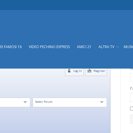
DEI FAMOSI 16
VIDEO PECHINO EXPRESS
AMICI 21
ALTRA TV
MUS
N
Log In
Register
P
Select Forum