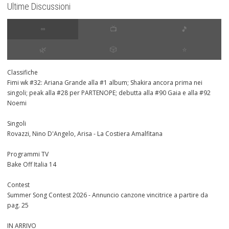
Ultime Discussioni
∞
📺
🎵
🌿
🎲
⭐️
Classifiche
Fimi wk #32: Ariana Grande alla #1 album; Shakira ancora prima nei
singoli; peak alla #28 per PARTENOPE; debutta alla #90 Gaia e alla #92
Noemi
Singoli
Rovazzi, Nino D'Angelo, Arisa - La Costiera Amalfitana
Programmi TV
Bake Off Italia 14
Contest
Summer Song Contest 2026 - Annuncio canzone vincitrice a partire da
pag. 25
IN ARRIVO