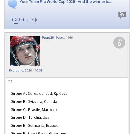
Your Team Fifa World Cup 2026 - And the winner is...
…
1
2
3
4
14
Peppe26
Posts: 1166
10 giugno, 2026 - 10:38
21
Girone A : Corea del sud, Rp.Ceca
Girone B : Svizzera, Canada
Girone C : Brasile, Marocco
Girone D : Turchia, Usa
Girone E : Germania, Ecuador
Girone F : Paesi Bassi, Giappone