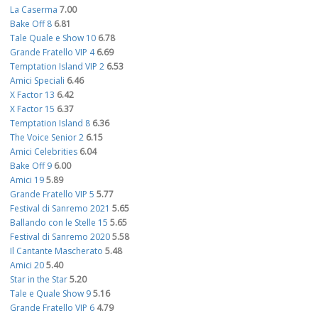
La Caserma
7.00
Bake Off 8
6.81
Tale Quale e Show 10
6.78
Grande Fratello VIP 4
6.69
Temptation Island VIP 2
6.53
Amici Speciali
6.46
X Factor 13
6.42
X Factor 15
6.37
Temptation Island 8
6.36
The Voice Senior 2
6.15
Amici Celebrities
6.04
Bake Off 9
6.00
Amici 19
5.89
Grande Fratello VIP 5
5.77
Festival di Sanremo 2021
5.65
Ballando con le Stelle 15
5.65
Festival di Sanremo 2020
5.58
Il Cantante Mascherato
5.48
Amici 20
5.40
Star in the Star
5.20
Tale e Quale Show 9
5.16
Grande Fratello VIP 6
4.79