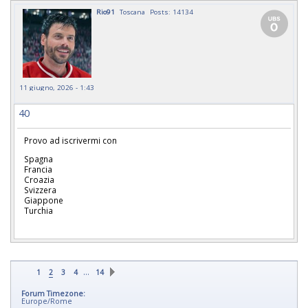
Rio91
Toscana
Posts: 14134
11 giugno, 2026 - 1:43
40
Provo ad iscrivermi con
Spagna
Francia
Croazia
Svizzera
Giappone
Turchia
…
1
2
3
4
14
Forum Timezone:
Europe/Rome