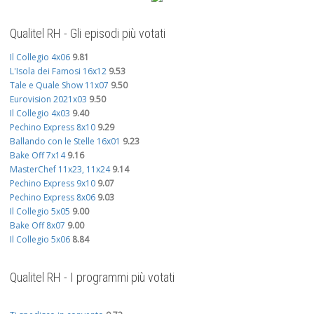
Qualitel RH - Gli episodi più votati
Il Collegio 4x06
9.81
L'Isola dei Famosi 16x12
9.53
Tale e Quale Show 11x07
9.50
Eurovision 2021x03
9.50
Il Collegio 4x03
9.40
Pechino Express 8x10
9.29
Ballando con le Stelle 16x01
9.23
Bake Off 7x14
9.16
MasterChef 11x23, 11x24
9.14
Pechino Express 9x10
9.07
Pechino Express 8x06
9.03
Il Collegio 5x05
9.00
Bake Off 8x07
9.00
Il Collegio 5x06
8.84
Qualitel RH - I programmi più votati