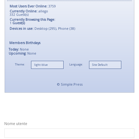
Most Users Ever Online:
3759
Currently Online:
allego
332
Guest(s)
Currently Browsing this Page:
1
Guest(s)
Devices in use:
Desktop (295), Phone (38)
Members Birthdays
Today:
None
Upcoming:
None
Theme:
Language:
©
Simple:Press
Nome utente