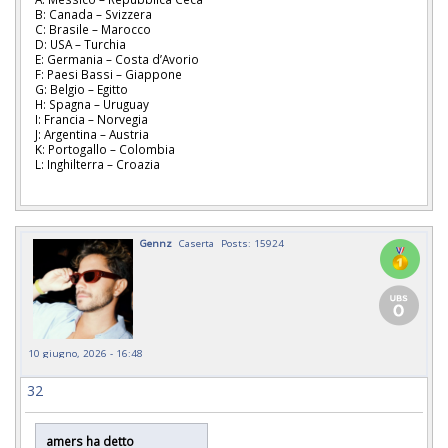
B: Canada – Svizzera
C: Brasile – Marocco
D: USA – Turchia
E: Germania – Costa d’Avorio
F: Paesi Bassi – Giappone
G: Belgio – Egitto
H: Spagna – Uruguay
I: Francia – Norvegia
J: Argentina – Austria
K: Portogallo – Colombia
L: Inghilterra – Croazia
Gennz
Caserta
Posts: 15924
10 giugno, 2026 - 16:48
32
amers ha detto