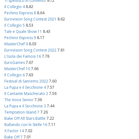
Ti spedisco in convento
9.72
Il Collegio 4
8.82
Pechino Express 8
8.64
Eurovision Song Contest 2021
8.62
Il Collegio 5
8.53
Tale e Quale Show 11
8.43
Pechino Express 9
8.17
MasterChef 9
8.03
Eurovision Song Contest 2022
7.81
L'Isola dei Famosi 16
7.78
EuroGames
7.67
MasterChef 10
7.66
Il Collegio 6
7.63
Festival di Sanremo 2022
7.60
La Pupa e il Secchione 4
7.57
Il Cantante Mascherato 2
7.56
The Voice Senior
7.36
La Pupa e il Secchione 3
7.44
Temptation Island 7
7.26
Bake Off All Stars Battle
7.22
Ballando con le Stelle 16
7.11
X Factor 14
7.02
Bake Off 7
7.01