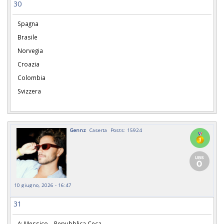
30
Spagna
Brasile
Norvegia
Croazia
Colombia
Svizzera
Gennz
Caserta
Posts: 15924
10 giugno, 2026 - 16:47
31
A: Messico – Repubblica Ceca