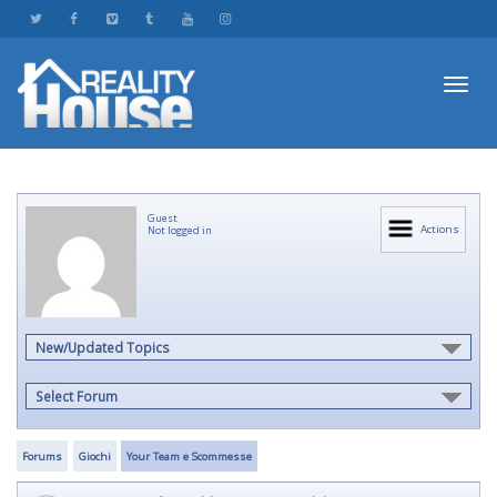
Toggl
Guest
navig
Actions
Not logged in
New/Updated Topics
Select Forum
Forums
Giochi
Your Team e Scommesse