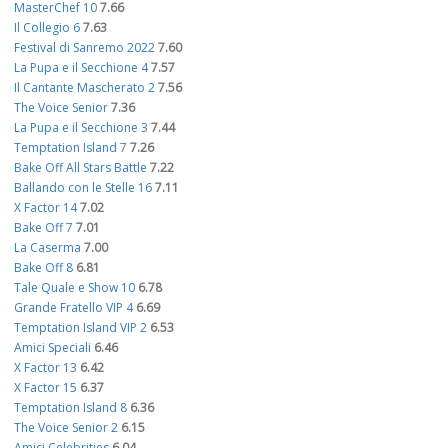
MasterChef 10
7.66
Il Collegio 6
7.63
Festival di Sanremo 2022
7.60
La Pupa e il Secchione 4
7.57
Il Cantante Mascherato 2
7.56
The Voice Senior
7.36
La Pupa e il Secchione 3
7.44
Temptation Island 7
7.26
Bake Off All Stars Battle
7.22
Ballando con le Stelle 16
7.11
X Factor 14
7.02
Bake Off 7
7.01
La Caserma
7.00
Bake Off 8
6.81
Tale Quale e Show 10
6.78
Grande Fratello VIP 4
6.69
Temptation Island VIP 2
6.53
Amici Speciali
6.46
X Factor 13
6.42
X Factor 15
6.37
Temptation Island 8
6.36
The Voice Senior 2
6.15
Amici Celebrities
6.04