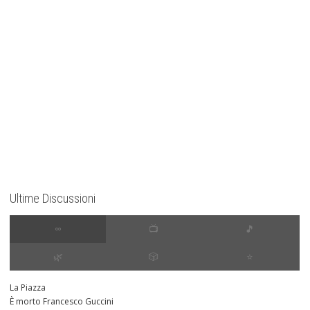
Ultime Discussioni
∞
📺
🎵
🌿
🎲
⭐️
La Piazza
È morto Francesco Guccini