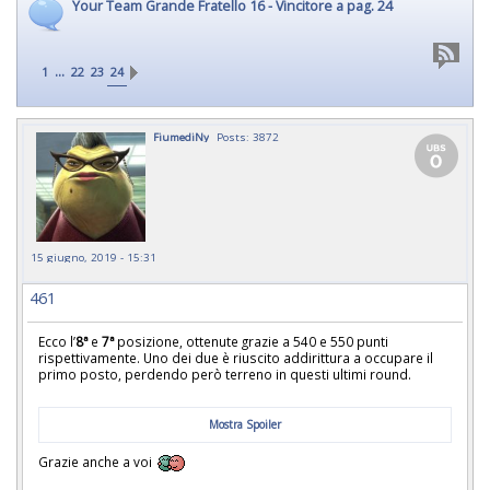
Your Team Grande Fratello 16 - Vincitore a pag. 24
...
1
22
23
24
FiumediNy
Posts: 3872
15 giugno, 2019 - 15:31
461
Ecco l’
8ª
e
7ª
posizione, ottenute grazie a 540 e 550 punti
rispettivamente. Uno dei due è riuscito addirittura a occupare il
primo posto, perdendo però terreno in questi ultimi round.
Mostra Spoiler
Grazie anche a voi