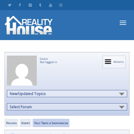
Toggl
Guest
navig
Actions
Not logged in
New/Updated Topics
Select Forum
Forums
Giochi
Your Team e Scommesse