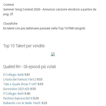
Contest
Summer Song Contest 2026 - Annuncio canzone vincitrice a partire da
pag. 25
Classifiche
Ex talent con più settimane passate nella Top 10 FIMI (singoli)
Top 10 Talent per vendite
Qualitel RH - Gli episodi più votati
Il Collegio 4x06
9.81
L'Isola dei Famosi 16x12
9.53
Tale e Quale Show 11x07
9.50
Eurovision 2021x03
9.50
Il Collegio 4x03
9.40
Pechino Express 8x10
9.29
Ballando con le Stelle 16x01
9.23