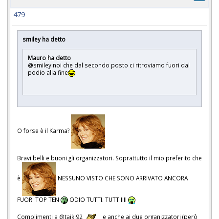
479
smiley ha detto
Mauro ha detto
@smiley noi che dal secondo posto ci ritroviamo fuori dal
podio alla fine
O forse è il Karma?
Bravi belli e buoni gli organizzatori. Soprattutto il mio preferito che
è
NESSUNO VISTO CHE SONO ARRIVATO ANCORA
FUORI TOP TEN
ODIO TUTTI. TUTTIIIII
Complimenti a @taiki92
e anche ai due organizzatori (però