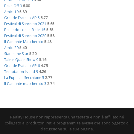
Bake Off 9
6.00
Amici 19
5.89
Grande Fratello VIP 5
5.77
Festival di Sanremo 2021
5.65
Ballando con le Stelle 15
5.65
Festival di Sanremo 2020
5.58
Il Cantante Mascherato
5.48
Amici 20
5.40
Star in the Star
5.20
Tale e Quale Show 9
5.16
Grande Fratello VIP 6
4.79
Temptation Island 9
4.26
La Pupa e il Secchione 5
2.77
Il Cantante mascherato 3
2.74
Reality House non rappresenta una testata e non è affiliato né
collegato ai produttori, reti e programmi televisivi che sono oggetto di
discussione sulle sue pagine.