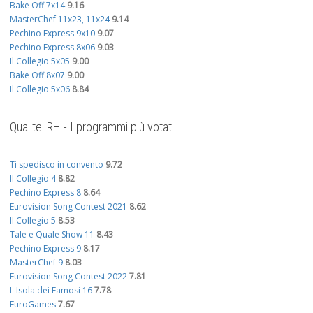
Bake Off 7x14
9.16
MasterChef 11x23, 11x24
9.14
Pechino Express 9x10
9.07
Pechino Express 8x06
9.03
Il Collegio 5x05
9.00
Bake Off 8x07
9.00
Il Collegio 5x06
8.84
Qualitel RH - I programmi più votati
Ti spedisco in convento
9.72
Il Collegio 4
8.82
Pechino Express 8
8.64
Eurovision Song Contest 2021
8.62
Il Collegio 5
8.53
Tale e Quale Show 11
8.43
Pechino Express 9
8.17
MasterChef 9
8.03
Eurovision Song Contest 2022
7.81
L'Isola dei Famosi 16
7.78
EuroGames
7.67