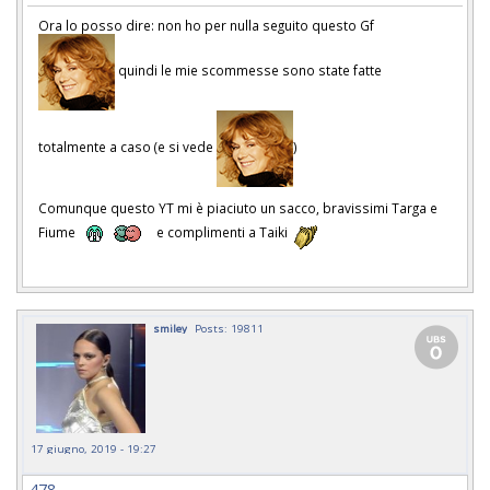
Ora lo posso dire: non ho per nulla seguito questo Gf
quindi le mie scommesse sono state fatte
totalmente a caso (e si vede
)
Comunque questo YT mi è piaciuto un sacco, bravissimi Targa e
Fiume
e complimenti a Taiki
smiley
Posts: 19811
17 giugno, 2019 - 19:27
478