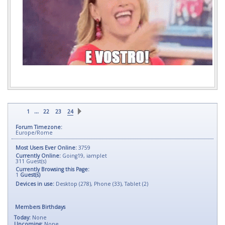
...
1
22
23
24
Forum Timezone:
Europe/Rome
Most Users Ever Online:
3759
Currently Online:
Going19
,
iamplet
311
Guest(s)
Currently Browsing this Page:
1
Guest(s)
Devices in use:
Desktop (278), Phone (33), Tablet (2)
Members Birthdays
Today:
None
Upcoming:
None