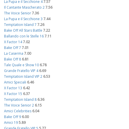
La Pupa e il Secchione 4
7.57
Il Cantante Mascherato 2
7.56
The Voice Senior
7.36
La Pupa e il Secchione 3
7.44
Temptation Island 7
7.26
Bake Off All Stars Battle
7.22
Ballando con le Stelle 16
7.11
X Factor 14
7.02
Bake Off 7
7.01
La Caserma
7.00
Bake Off 8
6.81
Tale Quale e Show 10
6.78
Grande Fratello VIP 4
6.69
Temptation Island VIP 2
6.53
Amici Speciali
6.46
X Factor 13
6.42
X Factor 15
6.37
Temptation Island 8
6.36
The Voice Senior 2
6.15
Amici Celebrities
6.04
Bake Off 9
6.00
Amici 19
5.89
Grande Fratello VIP 5
5.77