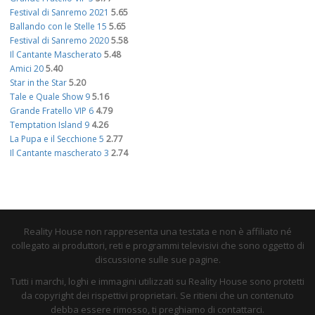
Festival di Sanremo 2021
5.65
Ballando con le Stelle 15
5.65
Festival di Sanremo 2020
5.58
Il Cantante Mascherato
5.48
Amici 20
5.40
Star in the Star
5.20
Tale e Quale Show 9
5.16
Grande Fratello VIP 6
4.79
Temptation Island 9
4.26
La Pupa e il Secchione 5
2.77
Il Cantante mascherato 3
2.74
Reality House non rappresenta una testata e non è affiliato né
collegato ai produttori, reti e programmi televisivi che sono oggetto di
discussione sulle sue pagine.
Tutti i marchi, loghi e immagini utilizzati su Reality House sono protetti
da copyright dei rispettivi proprietari. Se ritieni che un contenuto
debba essere rimosso, ti preghiamo di contattarci.