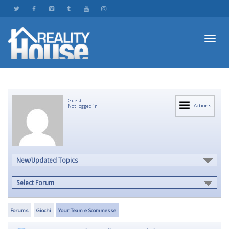
Toggl
Guest
navig
Actions
Not logged in
New/Updated Topics
Select Forum
Forums
Giochi
Your Team e Scommesse