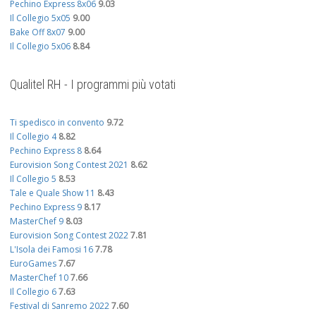
Pechino Express 8x06
9.03
Il Collegio 5x05
9.00
Bake Off 8x07
9.00
Il Collegio 5x06
8.84
Qualitel RH - I programmi più votati
Ti spedisco in convento
9.72
Il Collegio 4
8.82
Pechino Express 8
8.64
Eurovision Song Contest 2021
8.62
Il Collegio 5
8.53
Tale e Quale Show 11
8.43
Pechino Express 9
8.17
MasterChef 9
8.03
Eurovision Song Contest 2022
7.81
L'Isola dei Famosi 16
7.78
EuroGames
7.67
MasterChef 10
7.66
Il Collegio 6
7.63
Festival di Sanremo 2022
7.60