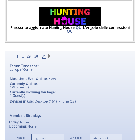
Riassunto aggiornato Hunting House
QUI
L'Angolo delle confessioni
QUI
...
1
29
30
31
Forum Timezone:
Europe/Rome
Most Users Ever Online:
3759
Currently Online:
189
Guest(s)
Currently Browsing this Page:
1
Guest(s)
Devices in use:
Desktop (161), Phone (28)
Members Birthdays
Today:
None
Upcoming:
None
Theme:
Language: