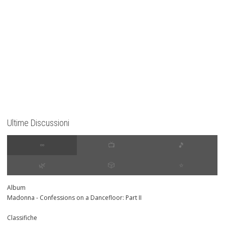
Ultime Discussioni
∞
📺
🎵
🌿
🎲
⭐️
Album
Madonna - Confessions on a Dancefloor: Part II
Classifiche