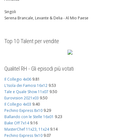
Singoli
Serena Brancale, Levante & Delia - Al Mio Paese
Top 10 Talent per vendite
Qualitel RH - Gli episodi più votati
Il Collegio 4x06
9.81
L'Isola dei Famosi 16x12
9.53
Tale e Quale Show 11x07
9.50
Eurovision 2021x03
9.50
Il Collegio 4x03
9.40
Pechino Express 8x10
9.29
Ballando con le Stelle 16x01
9.23
Bake Off 7x14
9.16
MasterChef 11x23, 11x24
9.14
Pechino Express 9x10
9.07